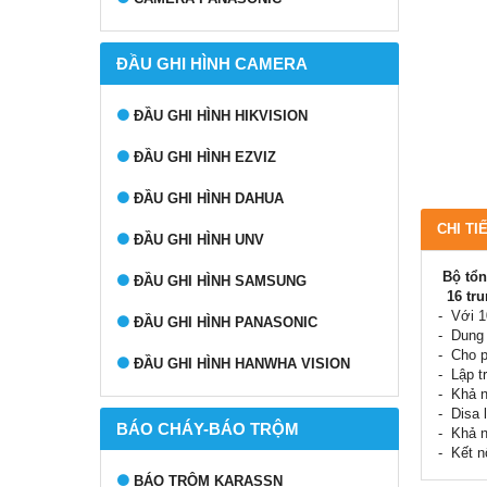
ĐẦU GHI HÌNH CAMERA
ĐẦU GHI HÌNH HIKVISION
ĐẦU GHI HÌNH EZVIZ
ĐẦU GHI HÌNH DAHUA
CHI TI
ĐẦU GHI HÌNH UNV
Bộ tổn
ĐẦU GHI HÌNH SAMSUNG
16 tru
- Với 1
ĐẦU GHI HÌNH PANASONIC
- Dung 
- Cho p
ĐẦU GHI HÌNH HANWHA VISION
- Lập t
- Khả n
- Disa 
BÁO CHÁY-BÁO TRỘM
- Khả n
- Kết n
BÁO TRỘM KARASSN