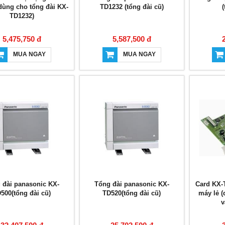
dùng cho tổng đài KX-
TD1232 (tổng đài cũ)
(
TD1232)
5,475,750 đ
5,587,500 đ
MUA NGAY
MUA NGAY
 đài panasonic KX-
Tổng đài panasonic KX-
Card KX-
500(tổng đài cũ)
TD520(tổng đài cũ)
máy lẻ 
v