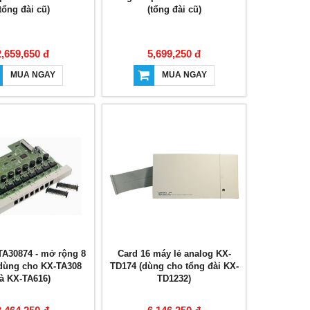
tổng đài cũ)
(tổng đài cũ)
2,659,650 đ
5,699,250 đ
MUA NGAY
MUA NGAY
TA30874 - mở rộng 8
Card 16 máy lẻ analog KX-
(dùng cho KX-TA308
TD174 (dùng cho tổng đài KX-
à KX-TA616)
TD1232)