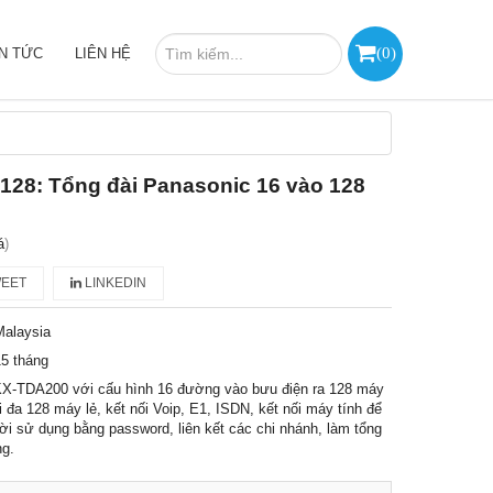
(
0
)
IN TỨC
LIÊN HỆ
128: Tổng đài Panasonic 16 vào 128
á
)
EET
LINKEDIN
Malaysia
5 tháng
KX-TDA200 với cấu hình 16 đường vào bưu điện ra 128 máy
i đa 128 máy lẻ, kết nối Voip, E1, ISDN, kết nối máy tính để
i sử dụng bằng password, liên kết các chi nhánh, làm tổng
g.