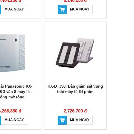
3,464,250 đ
6,146,250 đ
MUA NGAY
MUA NGAY
ài Panasonic KX-
KX-DT390: Bàn giám sát trạng
 3 vào 8 máy lẻ -
thái máy lẻ 64 phím
ông mở rộng
4,268,850 đ
2,726,700 đ
MUA NGAY
MUA NGAY