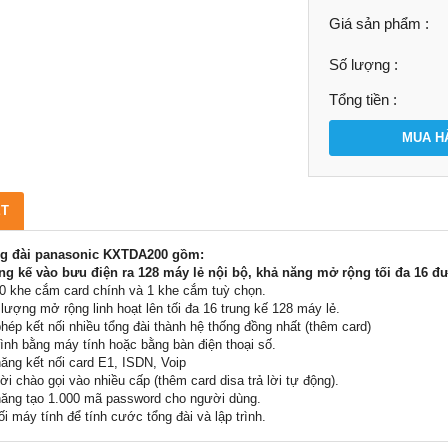
Giá sản phẩm :
Số lượng :
Tổng tiền :
MUA H
ẾT
g đài panasonic KXTDA200 gồm:
ng kế vào bưu điện ra 128 máy lẻ nội bộ, khả năng mở rộng tối đa 16 đư
0 khe cắm card chính và 1 khe cắm tuỳ chọn.
lượng mở rộng linh hoạt lên tối đa 16 trung kế 128 máy lẻ.
hép kết nối nhiều tổng đài thành hệ thống đồng nhất (thêm card)
rình bằng máy tính hoặc bằng bàn điện thoại số.
ăng kết nối card E1, ISDN, Voip
lời chào gọi vào nhiều cấp (thêm card disa trả lời tự động).
ăng tạo 1.000 mã password cho người dùng.
ối máy tính để tính cước tổng đài và lập trình.