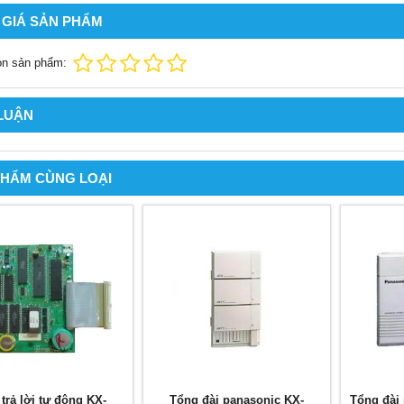
 GIÁ SẢN PHẨM
ọn sản phẩm:
 LUẬN
PHẨM CÙNG LOẠI
trả lời tự động KX-
Tổng đài panasonic KX-
Tổng đài