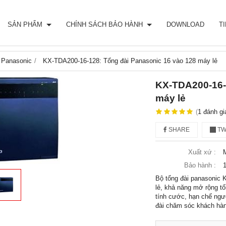
SẢN PHẨM
CHÍNH SÁCH BẢO HÀNH
DOWNLOAD
T
 Panasonic
KX-TDA200-16-128: Tổng đài Panasonic 16 vào 128 máy lẻ
KX-TDA200-16-
máy lẻ
(
1
đánh gi
SHARE
TW
Xuất xứ :
Bảo hành :
1
Bộ tổng đài panasonic 
lẻ, khả năng mở rộng tố
tính cước, hạn chế ngườ
đài chăm sóc khách hàn