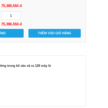
75,386,550 đ
75,386,550
đ
ÀNG
THÊM VÀO GIỎ HÀNG
ờng trung kế vào và ra 128 máy lẻ