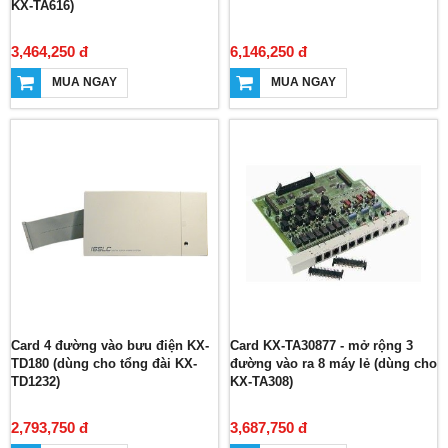
KX-TA616)
3,464,250 đ
6,146,250 đ
MUA NGAY
MUA NGAY
Card 4 đường vào bưu điện KX-
Card KX-TA30877 - mở rộng 3
TD180 (dùng cho tổng đài KX-
đường vào ra 8 máy lẻ (dùng cho
TD1232)
KX-TA308)
2,793,750 đ
3,687,750 đ