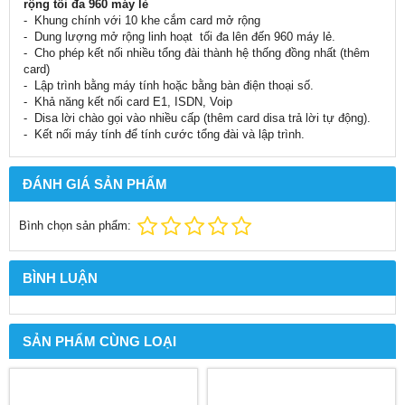
rộng tối đa 960 máy lẻ
- Khung chính với 10 khe cắm card mở rộng
- Dung lượng mở rộng linh hoạt tối đa lên đến 960 máy lẻ.
- Cho phép kết nối nhiều tổng đài thành hệ thống đồng nhất (thêm
card)
- Lập trình bằng máy tính hoặc bằng bàn điện thoại số.
- Khả năng kết nối card E1, ISDN, Voip
- Disa lời chào gọi vào nhiều cấp (thêm card disa trả lời tự động).
- Kết nối máy tính để tính cước tổng đài và lập trình.
ĐÁNH GIÁ SẢN PHẨM
Bình chọn sản phẩm:
BÌNH LUẬN
SẢN PHẨM CÙNG LOẠI