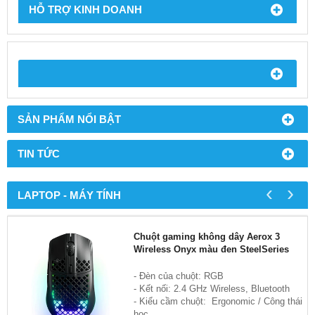
HỖ TRỢ KINH DOANH
SẢN PHẨM NỔI BẬT
TIN TỨC
‹
›
LAPTOP - MÁY TÍNH
Chuột gaming không dây Aerox 3
Wireless Onyx màu đen SteelSeries
- Đèn của chuột: RGB
- Kết nối: 2.4 GHz Wireless, Bluetooth
- Kiểu cầm chuột: Ergonomic / Công thái
học