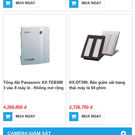
MUA NGAY
MUA NGAY
Tổng đài Panasonic KX-TEB308
KX-DT390: Bàn giám sát trạng
3 vào 8 máy lẻ - Không mở rộng
thái máy lẻ 64 phím
4,268,850 đ
2,726,700 đ
MUA NGAY
MUA NGAY
CAMERA GIÁM SÁT