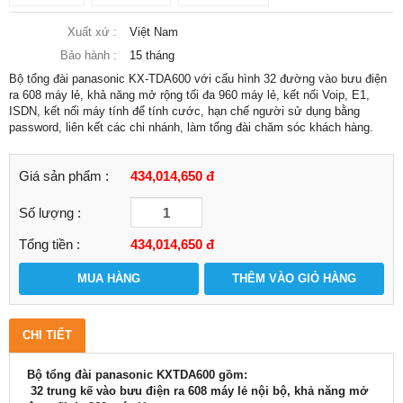
Xuất xứ :
Việt Nam
Bảo hành :
15 tháng
Bộ tổng đài panasonic KX-TDA600 với cấu hình 32 đường vào bưu điện
ra 608 máy lẻ, khả năng mở rộng tối đa 960 máy lẻ, kết nối Voip, E1,
ISDN, kết nối máy tính để tính cước, hạn chế người sử dụng bằng
password, liên kết các chi nhánh, làm tổng đài chăm sóc khách hàng.
Giá sản phẩm :
434,014,650 đ
Số lượng :
Tổng tiền :
434,014,650
đ
MUA HÀNG
THÊM VÀO GIỎ HÀNG
CHI TIẾT
Bộ tổng đài panasonic KXTDA600 gồm:
32 trung kế vào bưu điện ra 608 máy lẻ nội bộ, khả năng mở