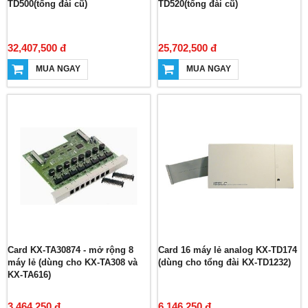
TD500(tổng đài cũ)
TD520(tổng đài cũ)
32,407,500 đ
25,702,500 đ
MUA NGAY
MUA NGAY
Card KX-TA30874 - mở rộng 8
Card 16 máy lẻ analog KX-TD174
máy lẻ (dùng cho KX-TA308 và
(dùng cho tổng đài KX-TD1232)
KX-TA616)
3,464,250 đ
6,146,250 đ