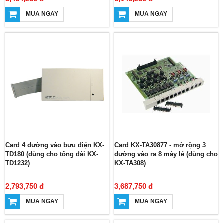
MUA NGAY
MUA NGAY
Card 4 đường vào bưu điện KX-
Card KX-TA30877 - mở rộng 3
TD180 (dùng cho tổng đài KX-
đường vào ra 8 máy lẻ (dùng cho
TD1232)
KX-TA308)
2,793,750 đ
3,687,750 đ
MUA NGAY
MUA NGAY