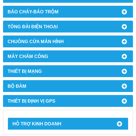
BÁO CHÁY-BÁO TRỘM
TỔNG ĐÀI ĐIỆN THOẠI
CHUÔNG CỬA MÀN HÌNH
MÁY CHẤM CÔNG
THIẾT BỊ MẠNG
BỘ ĐÀM
THIẾT BỊ ĐỊNH VỊ GPS
HỖ TRỢ KINH DOANH