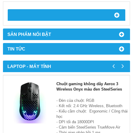
SẢN PHẨM NỔI BẬT
TIN TỨC
‹
›
LAPTOP - MÁY TÍNH
Chuột gaming không dây Aerox 3
Wireless Onyx màu đen SteelSeries
- Đèn của chuột: RGB
- Kết nối: 2.4 GHz Wireless, Bluetooth
- Kiểu cầm chuột: Ergonomic / Công thái
học
- DPI tối đa 18000DPI
- Cảm biến SteelSeries TrueMove Air
- Thời gian phản hồi 1 ms