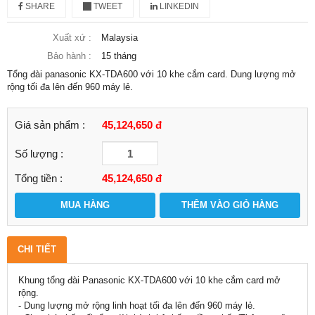
SHARE
TWEET
LINKEDIN
Xuất xứ :
Malaysia
Bảo hành :
15 tháng
Tổng đài panasonic KX-TDA600 với 10 khe cắm card. Dung lượng mở
rộng tối đa lên đến 960 máy lẻ.
Giá sản phẩm :
45,124,650 đ
Số lượng :
Tổng tiền :
45,124,650
đ
MUA HÀNG
THÊM VÀO GIỎ HÀNG
CHI TIẾT
Khung tổng đài Panasonic KX-TDA600 với 10 khe cắm card mở
rộng.
- Dung lượng mở rộng linh hoạt tối đa lên đến 960 máy lẻ.