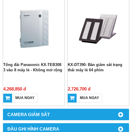
Tổng đài Panasonic KX-TEB308
KX-DT390: Bàn giám sát trạng
3 vào 8 máy lẻ - Không mở rộng
thái máy lẻ 64 phím
4,268,850 đ
2,726,700 đ
MUA NGAY
MUA NGAY
CAMERA GIÁM SÁT
ĐẦU GHI HÌNH CAMERA