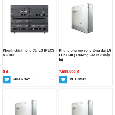
Khunh chính tổng đài LG IPECS-
Khung phụ mở rộng tổng đài LG
MG100
LDK1248 (3 đường vào ra 8 máy
lẻ)
0 đ
7,599,000 đ
MUA NGAY
MUA NGAY