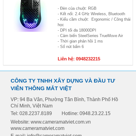
- Đèn của chuột: RGB
- Kết nối: 2.4 GHz Wireless, Bluetooth
- Kiểu cầm chuột: Ergonomic / Công thái
học
- DPI tối đa 18000DPI
- Cảm biến SteelSeries TrueMove Air
- Thời gian phản hồi 1 ms
- Số nút bấm 6
Liên hệ: 0948232215
CÔNG TY TNHH XÂY DỰNG VÀ ĐẦU TƯ
VIỄN THÔNG MẮT VIỆT
VP: 94 Ba Vân, Phường Tân Bình, Thành Phố Hồ
Chí Minh, Việt Nam
Tel: 028.2237.8189
Hotline: 0948.23.22.15
Website: www.cameramatviet.com.vn
www.cameramatviet.com
E-mail: info@cameramatviet.com