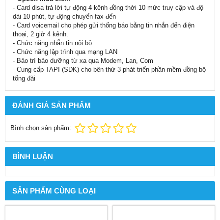
- Card disa trả lời tự động 4 kênh đồng thời 10 mức truy cập và độ
dài 10 phút, tự động chuyển fax đến
- Card voicemail cho phép gửi thống báo bằng tin nhắn đến điện
thoại, 2 giờ 4 kênh.
- Chức năng nhẵn tin nội bộ
- Chức năng lập trình qua mạng LAN
- Bảo trì bảo dưỡng từ xa qua Modem, Lan, Com
- Cung cấp TAPI (SDK) cho bên thứ 3 phát triển phần mềm đồng bộ
tổng đài
ĐÁNH GIÁ SẢN PHẨM
Bình chọn sản phẩm:
BÌNH LUẬN
SẢN PHẨM CÙNG LOẠI