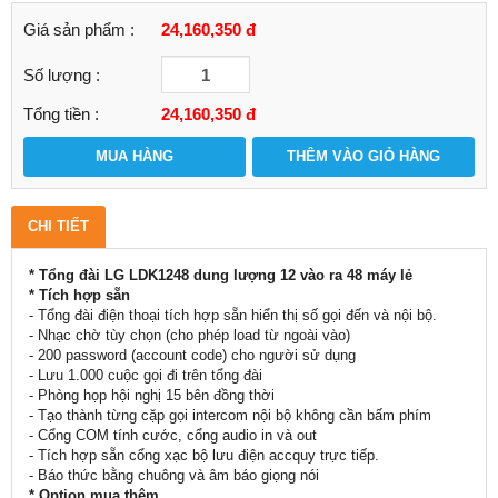
Giá sản phẩm :
24,160,350 đ
Số lượng :
Tổng tiền :
24,160,350
đ
MUA HÀNG
THÊM VÀO GIỎ HÀNG
CHI TIẾT
* Tổng đài LG LDK1248 dung lượng 12 vào ra 48 máy lẻ
* Tích hợp sẵn
- Tổng đài điện thoại tích hợp sẵn hiển thị số gọi đến và nội bộ.
- Nhạc chờ tùy chọn (cho phép load từ ngoài vào)
- 200 password (account code) cho người sử dụng
- Lưu 1.000 cuộc gọi đi trên tổng đài
- Phòng họp hội nghị 15 bên đồng thời
- Tạo thành từng cặp gọi intercom nội bộ không cần bấm phím
- Cổng COM tính cước, cổng audio in và out
- Tích hợp sẵn cổng xạc bộ lưu điện accquy trực tiếp.
- Báo thức bằng chuông và âm báo giọng nói
* Option mua thêm