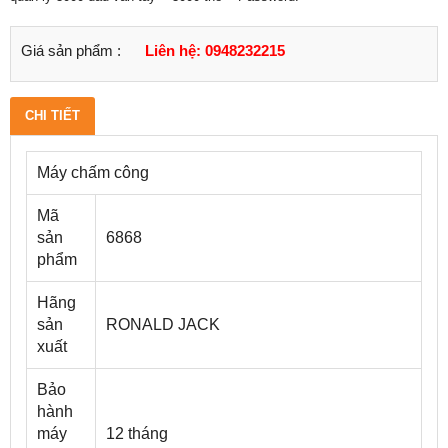
Giá sản phẩm :
Liên hệ: 0948232215
CHI TIẾT
Máy chấm công
Mã
sản
6868
phẩm
Hãng
sản
RONALD JACK
xuất
Bảo
hành
máy
12 tháng