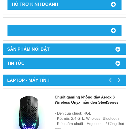
HỖ TRỢ KINH DOANH
SẢN PHẨM NỔI BẬT
TIN TỨC
‹
›
LAPTOP - MÁY TÍNH
Chuột gaming không dây Aerox 3
Wireless Onyx màu đen SteelSeries
- Đèn của chuột: RGB
- Kết nối: 2.4 GHz Wireless, Bluetooth
- Kiểu cầm chuột: Ergonomic / Công thái
học