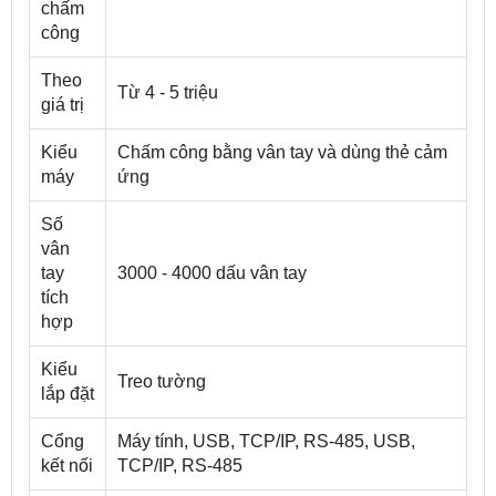
chấm
công
Theo
Từ 4 - 5 triệu
giá trị
Kiểu
Chấm công bằng vân tay và dùng thẻ cảm
máy
ứng
Số
vân
tay
3000 - 4000 dấu vân tay
tích
hợp
Kiểu
Treo tường
lắp đặt
Cổng
Máy tính, USB, TCP/IP, RS-485, USB,
kết nối
TCP/IP, RS-485