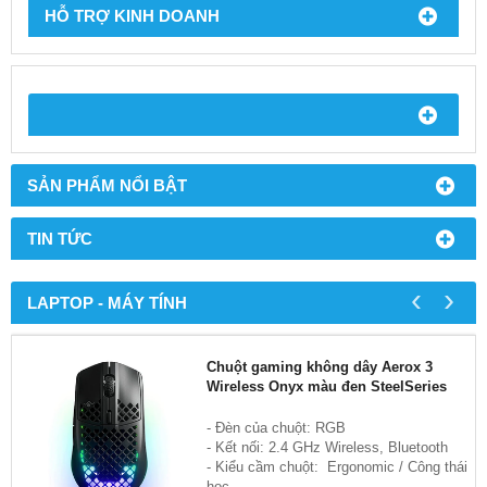
HỖ TRỢ KINH DOANH
SẢN PHẨM NỔI BẬT
TIN TỨC
‹
›
LAPTOP - MÁY TÍNH
Chuột gaming không dây Aerox 3
Wireless Onyx màu đen SteelSeries
- Đèn của chuột: RGB
- Kết nối: 2.4 GHz Wireless, Bluetooth
- Kiểu cầm chuột: Ergonomic / Công thái
học