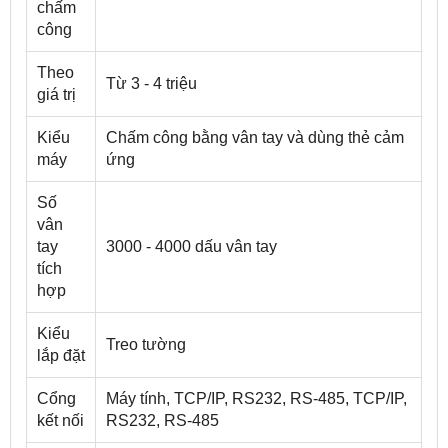
chấm
công
Theo
Từ 3 - 4 triệu
giá trị
Kiểu
Chấm công bằng vân tay và dùng thẻ cảm
máy
ứng
Số
vân
tay
3000 - 4000 dấu vân tay
tích
hợp
Kiểu
Treo tường
lắp đặt
Cổng
Máy tính, TCP/IP, RS232, RS-485, TCP/IP,
kết nối
RS232, RS-485