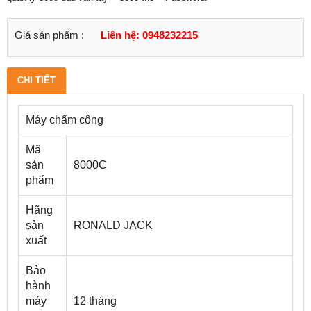
Giá sản phẩm :
Liên hệ: 0948232215
CHI TIẾT
Máy chấm công
Mã
sản
8000C
phẩm
Hãng
sản
RONALD JACK
xuất
Bảo
hành
máy
12 tháng