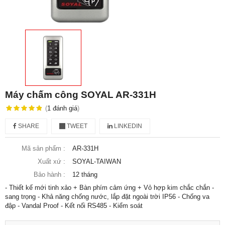
Máy chấm công SOYAL AR-331H
(
1
đánh giá
)
SHARE
TWEET
LINKEDIN
Mã sản phẩm :
AR-331H
Xuất xứ :
SOYAL-TAIWAN
Bảo hành :
12 tháng
- Thiết kế mới tinh xảo + Bàn phím cảm ứng + Vỏ hợp kim chắc chắn -
sang trọng - Khả năng chống nước, lắp đặt ngoài trời IP56 - Chống va
đập - Vandal Proof - Kết nối RS485 - Kiểm soát