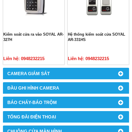
Kiểm soát cửa ra vào SOYAL AR-
Hệ thống kiểm soát cửa SOYAL
327H
AR-331HS
Liên hệ: 0948232215
Liên hệ: 0948232215
CAMERA GIÁM SÁT
ĐẦU GHI HÌNH CAMERA
BÁO CHÁY-BÁO TRỘM
TỔNG ĐÀI ĐIỆN THOẠI
CHUÔNG CỬA MÀN HÌNH