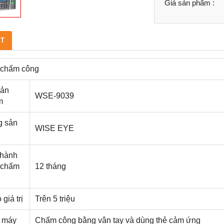
Giá sản phẩm :
ẾT
 chấm công
sản
WSE-9039
m
g sản
WISE EYE
 hành
 chấm
12 tháng
g
giá trị
Trên 5 triệu
 máy
Chấm công bằng vân tay và dùng thẻ cảm ứng