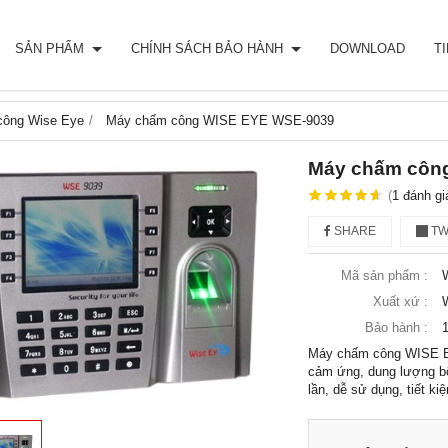
SẢN PHẨM
CHÍNH SÁCH BẢO HÀNH
DOWNLOAD
T
công Wise Eye
Máy chấm công WISE EYE WSE-9039
Máy chấm côn
(
1
đánh gi
SHARE
TW
Mã sản phẩm :
Xuất xứ :
Bảo hành :
1
Máy chấm công WISE E
cảm ứng, dung lượng b
lần, dễ sử dụng, tiết ki