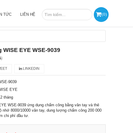
(
0
)
IN TỨC
LIÊN HỆ
g WISE EYE WSE-9039
á
)
EET
LINKEDIN
WSE-9039
WISE EYE
2 tháng
YE WSE-9039 ứng dụng chấm công bằng vân tay và thẻ
ộ nhớ 8000/10000 vân tay, dung lượng chấm công 200 000
ệm chi phí đầu tư.