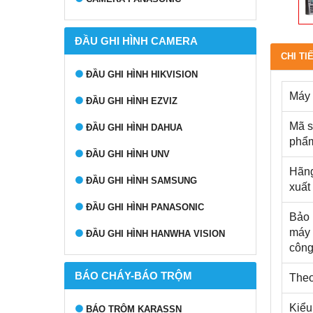
ĐẦU GHI HÌNH CAMERA
CHI TI
ĐẦU GHI HÌNH HIKVISION
Máy
ĐẦU GHI HÌNH EZVIZ
Mã 
ĐẦU GHI HÌNH DAHUA
phẩ
ĐẦU GHI HÌNH UNV
Hãn
ĐẦU GHI HÌNH SAMSUNG
xuất
ĐẦU GHI HÌNH PANASONIC
Bảo
máy
ĐẦU GHI HÌNH HANWHA VISION
côn
BÁO CHÁY-BÁO TRỘM
Theo 
Kiểu
BÁO TRỘM KARASSN