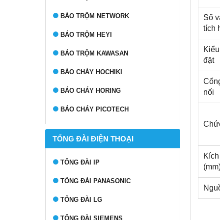
BÁO TRỘM NETWORK
Số v
tích
BÁO TRỘM HEYI
Kiểu
BÁO TRỘM KAWASAN
đặt
BÁO CHÁY HOCHIKI
Cổng
BÁO CHÁY HORING
nối
BÁO CHÁY PICOTECH
Chứ
TỔNG ĐÀI ĐIỆN THOẠI
Kích
TỔNG ĐÀI IP
(mm
TỔNG ĐÀI PANASONIC
Nguồ
TỔNG ĐÀI LG
TỔNG ĐÀI SIEMENS