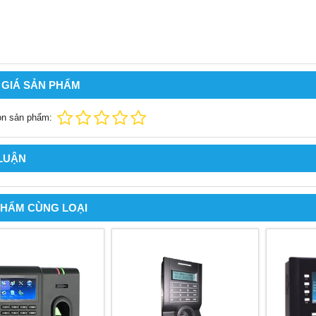
 GIÁ SẢN PHẨM
ọn sản phẩm:
 LUẬN
PHẨM CÙNG LOẠI