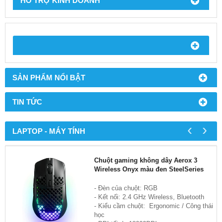
HỖ TRỢ KINH DOANH
SẢN PHẨM NỔI BẬT
TIN TỨC
‹
›
LAPTOP - MÁY TÍNH
Chuột gaming không dây Aerox 3
Wireless Onyx màu đen SteelSeries
- Đèn của chuột: RGB
- Kết nối: 2.4 GHz Wireless, Bluetooth
- Kiểu cầm chuột: Ergonomic / Công thái
học