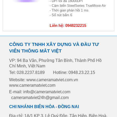
- DPI tối đa 18000DPI
- Cảm biến SteelSeries TrueMove Air
- Thời gian phản hồi 1 ms
- Số nút bấm 6
Liên hệ: 0948232215
CÔNG TY TNHH XÂY DỰNG VÀ ĐẦU TƯ
VIỄN THÔNG MẮT VIỆT
VP: 94 Ba Vân, Phường Tân Bình, Thành Phố Hồ
Chí Minh, Việt Nam
Tel: 028.2237.8189
Hotline: 0948.23.22.15
Website: www.cameramatviet.com.vn
www.cameramatviet.com
E-mail: info@cameramatviet.com
cameramatviet24h@gmail.com
CHI NHÁNH BIÊN HÒA - ĐỒNG NAI
Địa chỉ: 1A/1 KP 3, Lê Quý Đôn ,Tân Hiệp, Biên Hoà,