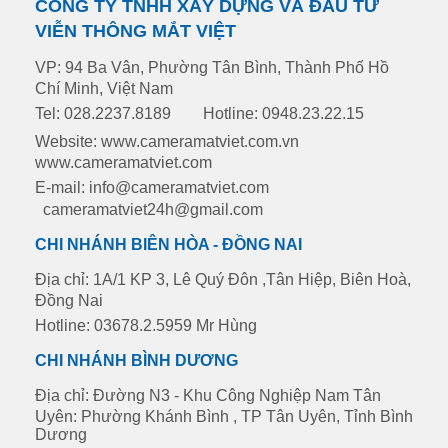
CÔNG TY TNHH XÂY DỰNG VÀ ĐẦU TƯ
VIỄN THÔNG MẮT VIỆT
VP: 94 Ba Vân, Phường Tân Bình, Thành Phố Hồ
Chí Minh, Việt Nam
Tel: 028.2237.8189
Hotline: 0948.23.22.15
Website: www.cameramatviet.com.vn
www.cameramatviet.com
E-mail: info@cameramatviet.com
cameramatviet24h@gmail.com
CHI NHÁNH BIÊN HÒA - ĐỒNG NAI
Địa chỉ: 1A/1 KP 3, Lê Quý Đôn ,Tân Hiệp, Biên Hoà,
Đồng Nai
Hotline: 03678.2.5959 Mr Hùng
CHI NHÁNH BÌNH DƯƠNG
Địa chỉ: Đường N3 - Khu Công Nghiệp Nam Tân
Uyên: Phường Khánh Bình , TP Tân Uyên, Tỉnh Bình
Dương