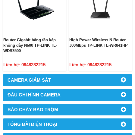
Router Gigabit băng tần kép
High Power Wireless N Router
không dây N600 TP-LINK TL-
300Mbps TP-LINK TL-WR841HP
WDR3500
Liên hệ: 0948232215
Liên hệ: 0948232215
CAMERA GIÁM SÁT
ĐẦU GHI HÌNH CAMERA
BÁO CHÁY-BÁO TRỘM
TỔNG ĐÀI ĐIỆN THOẠI