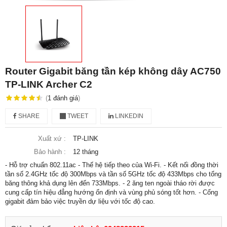
Router Gigabit băng tần kép không dây AC750
TP-LINK Archer C2
(
1
đánh giá
)
SHARE
TWEET
LINKEDIN
Xuất xứ :
TP-LINK
Bảo hành :
12 tháng
- Hỗ trợ chuẩn 802.11ac - Thế hệ tiếp theo của Wi-Fi. - Kết nối đồng thời
tần số 2.4GHz tốc độ 300Mbps và tần số 5GHz tốc độ 433Mbps cho tổng
băng thông khả dụng lên đến 733Mbps. - 2 ăng ten ngoài tháo rời được
cung cấp tín hiệu đẳng hướng ổn định và vùng phủ sóng tốt hơn. - Cổng
gigabit đảm bảo việc truyền dự liệu với tốc độ cao.