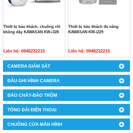
Thiết bị báo khách, chuông rời
Thiết bị báo khách đa năng
không dây KAWASAN KW-i328
KAWASAN KW-i229
Liên hệ: 0948232215
Liên hệ: 0948232215
CAMERA GIÁM SÁT
ĐẦU GHI HÌNH CAMERA
BÁO CHÁY-BÁO TRỘM
TỔNG ĐÀI ĐIỆN THOẠI
CHUÔNG CỬA MÀN HÌNH