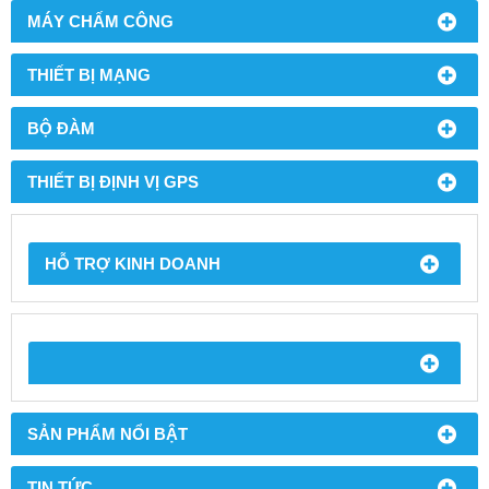
MÁY CHẤM CÔNG
THIẾT BỊ MẠNG
BỘ ĐÀM
THIẾT BỊ ĐỊNH VỊ GPS
HỖ TRỢ KINH DOANH
SẢN PHẨM NỔI BẬT
TIN TỨC