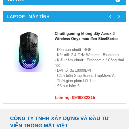
‹
›
LAPTOP - MÁY TÍNH
Chuột gaming không dây Aerox 3
Wireless Onyx màu đen SteelSeries
- Đèn của chuột: RGB
- Kết nối: 2.4 GHz Wireless, Bluetooth
- Kiểu cầm chuột: Ergonomic / Công thái
học
- DPI tối đa 18000DPI
- Cảm biến SteelSeries TrueMove Air
- Thời gian phản hồi 1 ms
- Số nút bấm 6
Liên hệ: 0948232215
CÔNG TY TNHH XÂY DỰNG VÀ ĐẦU TƯ
VIỄN THÔNG MẮT VIỆT