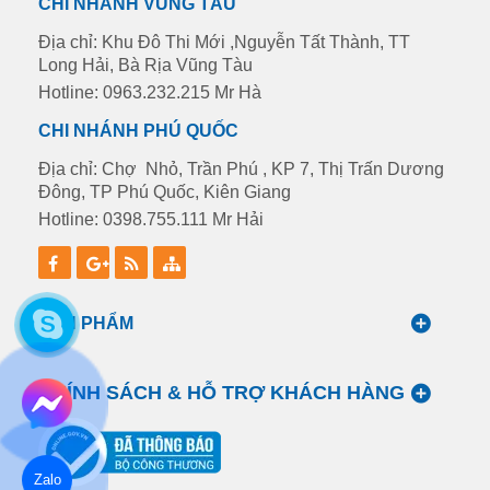
CHI NHÁNH VŨNG TÀU
Địa chỉ: Khu Đô Thi Mới ,Nguyễn Tất Thành, TT
Long Hải, Bà Rịa Vũng Tàu
Hotline: 0963.232.215 Mr Hà
CHI NHÁNH PHÚ QUỐC
Địa chỉ: Chợ Nhỏ, Trần Phú , KP 7, Thị Trấn Dương
Đông, TP Phú Quốc, Kiên Giang
Hotline: 0398.755.111 Mr Hải
SẢN PHẨM
CHÍNH SÁCH & HỖ TRỢ KHÁCH HÀNG
Zalo