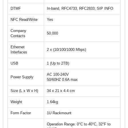
DTMF
In-band, RFC4733, RFC2833, SIP INFO
NFC Read/Write
Yes
Company
50,000
Contacts
Ethernet
2 x (10/100/1000 Mbps)
Interfaces
USB
1 (Up to 2TB)
AC 100-240V
Power Supply
50/60HZ 0.6A max
Size (L x W x H)
34 x 21 x 4.4 cm
Weight
1.64kg
Form Factor
1U Rackmount
Operation Range: 0°C to 40°C, 32°F to