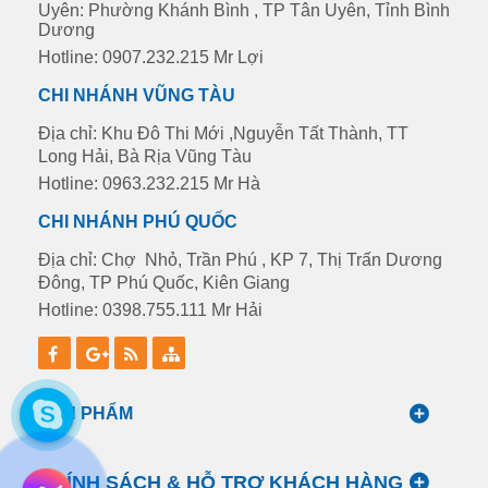
Uyên: Phường Khánh Bình , TP Tân Uyên, Tỉnh Bình
Dương
Hotline: 0907.232.215 Mr Lợi
CHI NHÁNH VŨNG TÀU
Địa chỉ: Khu Đô Thi Mới ,Nguyễn Tất Thành, TT
Long Hải, Bà Rịa Vũng Tàu
Hotline: 0963.232.215 Mr Hà
CHI NHÁNH PHÚ QUỐC
Địa chỉ: Chợ Nhỏ, Trần Phú , KP 7, Thị Trấn Dương
Đông, TP Phú Quốc, Kiên Giang
Hotline: 0398.755.111 Mr Hải
SẢN PHẨM
CHÍNH SÁCH & HỖ TRỢ KHÁCH HÀNG