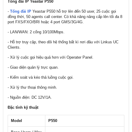
Tổng đài IP Yeastar P550
-
Tổng đài IP
Yeastar P550 hỗ trợ lên đến 50 user, 25 cuộc gọi
đồng thời, 50 agents call center. Có khả năng nâng cấp lên tối đa 8
port FXS/FXO/BRI hoặc 4 port GMS/3G/4G.
- LAN/WAN: 2 cổng 10/100Mbps.
- Hỗ trợ truy cập, theo dõi hệ thống bất kì nơi đâu với Linkus UC
Clients.
- Xử lý cuộc gọi hiệu quả hơn với Operater Panel.
- Giao diện quản lý trực quan.
- Kiểm soát và kéo thả luồng cuộc gọi.
- Xử lý thư thoại thông minh.
- Nguồn điện: DC 12V/1A.
Đặc tính kỹ thuật
Model
P550