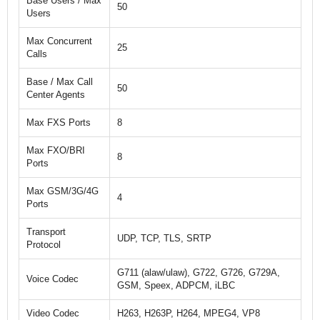
Base Users / Max
50
Users
Max Concurrent
25
Calls
Base / Max Call
50
Center Agents
Max FXS Ports
8
Max FXO/BRI
8
Ports
Max GSM/3G/4G
4
Ports
Transport
UDP, TCP, TLS, SRTP
Protocol
G711 (alaw/ulaw), G722, G726, G729A,
Voice Codec
GSM, Speex, ADPCM, iLBC
Video Codec
H263, H263P, H264, MPEG4, VP8