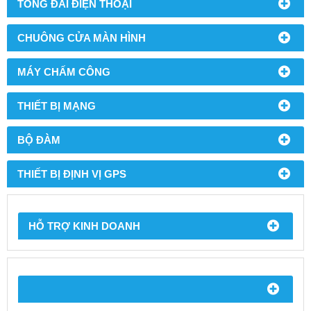
TỔNG ĐÀI ĐIỆN THOẠI
CHUÔNG CỬA MÀN HÌNH
MÁY CHẤM CÔNG
THIẾT BỊ MẠNG
BỘ ĐÀM
THIẾT BỊ ĐỊNH VỊ GPS
HỖ TRỢ KINH DOANH