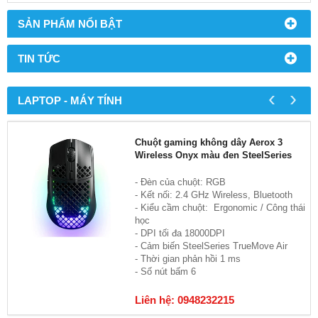
SẢN PHẨM NỔI BẬT
TIN TỨC
‹
›
LAPTOP - MÁY TÍNH
Chuột gaming không dây Aerox 3
Wireless Onyx màu đen SteelSeries
- Đèn của chuột: RGB
- Kết nối: 2.4 GHz Wireless, Bluetooth
- Kiểu cầm chuột: Ergonomic / Công thái
học
- DPI tối đa 18000DPI
- Cảm biến SteelSeries TrueMove Air
- Thời gian phản hồi 1 ms
- Số nút bấm 6
Liên hệ: 0948232215