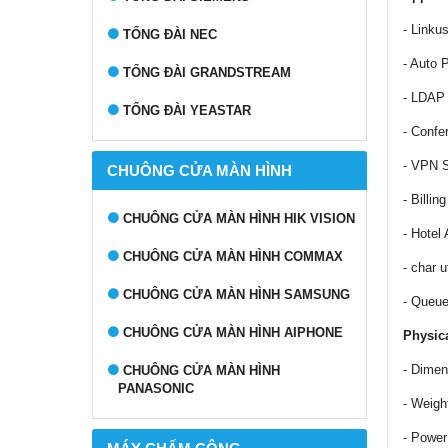
- Linku
TỔNG ĐÀI NEC
- Auto 
TỔNG ĐÀI GRANDSTREAM
- LDAP
TỔNG ĐÀI YEASTAR
- Confe
- VPN S
CHUÔNG CỬA MÀN HÌNH
- Billin
CHUÔNG CỬA MÀN HÌNH HIK VISION
- Hotel
CHUÔNG CỬA MÀN HÌNH COMMAX
- char u
CHUÔNG CỬA MÀN HÌNH SAMSUNG
- Queue
CHUÔNG CỬA MÀN HÌNH AIPHONE
Physic
- Dimen
CHUÔNG CỬA MÀN HÌNH
PANASONIC
- Weigh
- Power