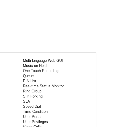
Multi-language Web GUI
Music on Hold
One Touch Recording
Queue
PIN List
Real-time Status Monitor
Ring Group
SIP Forking
SLA
Speed Dial
Time Condition
User Portal
User Privileges
Video Calls