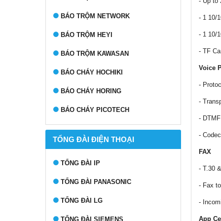
- Up t
BÁO TRỘM NETWORK
- 1 10
- 1 10
BÁO TRỘM HEYI
- TF Ca
BÁO TRỘM KAWASAN
Voice 
BÁO CHÁY HOCHIKI
- Proto
BÁO CHÁY HORING
- Trans
BÁO CHÁY PICOTECH
- DTMF
- Code
TỔNG ĐÀI ĐIỆN THOẠI
FAX
TỔNG ĐÀI IP
- T.30 
TỔNG ĐÀI PANASONIC
- Fax t
TỔNG ĐÀI LG
- Incom
App Ce
TỔNG ĐÀI SIEMENS