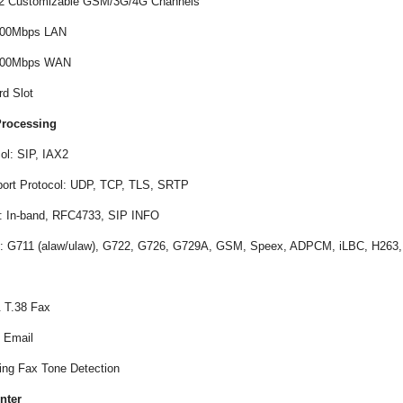
o 2 Customizable GSM/3G/4G Channels
/100Mbps LAN
/100Mbps WAN
rd Slot
Processing
col: SIP, IAX2
port Protocol: UDP, TCP, TLS, SRTP
: In-band, RFC4733, SIP INFO
c: G711 (alaw/ulaw), G722, G726, G729A, GSM, Speex, ADPCM, iLBC, H26
& T.38 Fax
o Email
ing Fax Tone Detection
nter