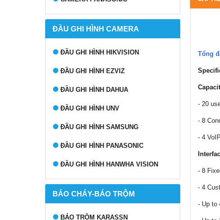
ĐẦU GHI HÌNH CAMERA
ĐẦU GHI HÌNH HIKVISION
Tổng đ
Specifi
ĐẦU GHI HÌNH EZVIZ
Capaci
ĐẦU GHI HÌNH DAHUA
- 20 us
ĐẦU GHI HÌNH UNV
- 8 Con
ĐẦU GHI HÌNH SAMSUNG
- 4 VoI
ĐẦU GHI HÌNH PANASONIC
Interfa
ĐẦU GHI HÌNH HANWHA VISION
- 8 Fix
- 4 Cus
BÁO CHÁY-BÁO TRỘM
- Up to
BÁO TRỘM KARASSN