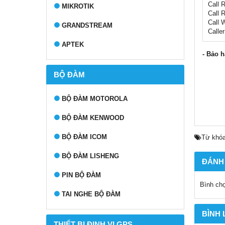
Call 
MIKROTIK
Call 
Call 
GRANDSTREAM
Caller
APTEK
- Bảo h
BỘ ĐÀM
BỘ ĐÀM MOTOROLA
BỘ ĐÀM KENWOOD
BỘ ĐÀM ICOM
Từ khóa
BỘ ĐÀM LISHENG
ĐÁNH
PIN BỘ ĐÀM
Bình ch
TAI NGHE BỘ ĐÀM
BÌNH
THIẾT BỊ ĐỊNH VỊ GPS