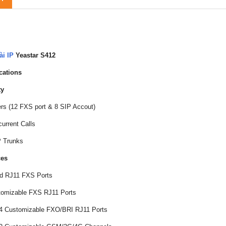
ài IP
Yeastar S412
cations
ty
ers (12 FXS port & 8 SIP Accout)
current Calls
P Trunks
ces
ed RJ11 FXS Ports
tomizable FXS RJ11 Ports
 4 Customizable FXO/BRI RJ11 Ports