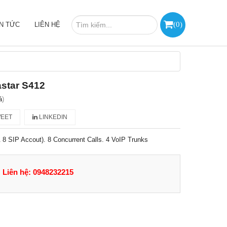
(
0
)
IN TỨC
LIÊN HỆ
astar S412
á
)
EET
LINKEDIN
 8 SIP Accout). 8 Concurrent Calls. 4 VoIP Trunks
Liên hệ: 0948232215