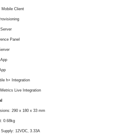
s Mobile Client
Provisioning
 Server
rence Panel
erver
g App
 App
tile h+ Integration
Metrics Live Integration
al
sions: 290 x 180 x 33 mm
t: 0.68kg
 Supply: 12VDC, 3.33A