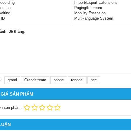
Recording
Import/Export Extensions
Routing
Paging/Intercom
Waiting
Mobility Extension
 ID
Multi-language System
ành: 36 tháng.
:
grand
Grandstream
phone
tongdai
nec
 GIÁ SẢN PHẨM
ọn sản phẩm:
 LUẬN