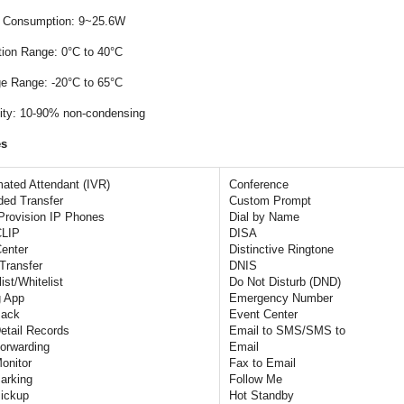
r Consumption: 9~25.6W
tion Range: 0°C to 40°C
ge Range: -20°C to 65°C
ity: 10-90% non-condensing
es
ated Attendant (IVR)
Conference
ded Transfer
Custom Prompt
Provision IP Phones
Dial by Name
CLIP
DISA
enter
Distinctive Ringtone
 Transfer
DNIS
ist/Whitelist
Do Not Disturb (DND)
g App
Emergency Number
Back
Event Center
Detail Records
Email to SMS/SMS to
Forwarding
Email
Monitor
Fax to Email
Parking
Follow Me
Pickup
Hot Standby