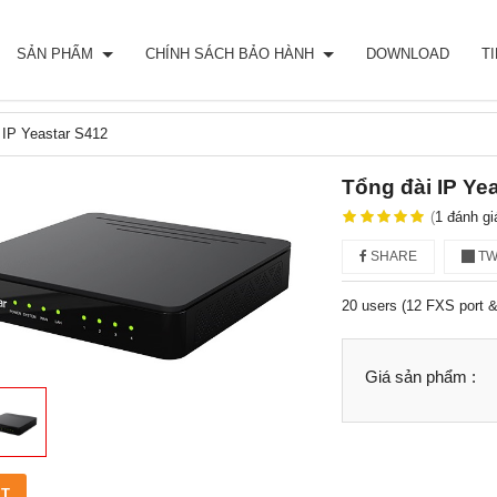
SẢN PHẨM
CHÍNH SÁCH BẢO HÀNH
DOWNLOAD
T
 IP Yeastar S412
Tổng đài IP Ye
(
1
đánh gi
SHARE
TW
20 users (12 FXS port &
Giá sản phẩm :
ẾT