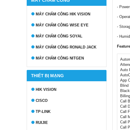
MÁY CHẤM CÔNG
- Powe
MÁY CHẤM CÔNG HIK VISION
- Opera
MÁY CHẤM CÔNG WISE EYE
- Stora
MÁY CHẤM CÔNG SOYAL
- Humid
Featur
MÁY CHẤM CÔNG RONALD JACK
MÁY CHẤM CÔNG NITGEN
Autom
Atten
Auto 
Auto
THIẾT BỊ MẠNG
App C
Blind
HIK VISION
Blackl
Billin
CISCO
Call 
Call 
TP-LINK
Call 
Call 
Call 
RUIJIE
Call 