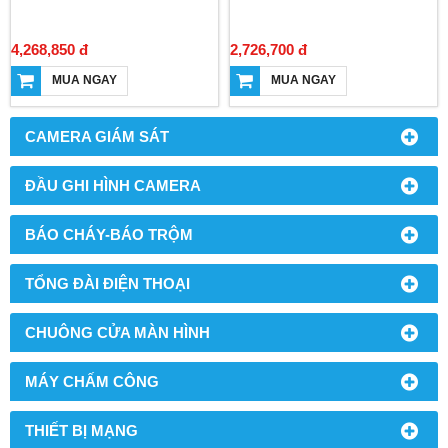
4,268,850 đ
2,726,700 đ
MUA NGAY
MUA NGAY
CAMERA GIÁM SÁT
ĐẦU GHI HÌNH CAMERA
BÁO CHÁY-BÁO TRỘM
TỔNG ĐÀI ĐIỆN THOẠI
CHUÔNG CỬA MÀN HÌNH
MÁY CHẤM CÔNG
THIẾT BỊ MẠNG