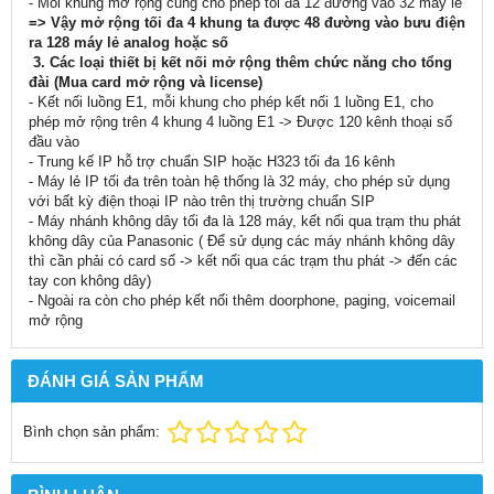
- Mỗi khung mở rộng cũng cho phép tối đa 12 đường vào 32 máy lẻ
=> Vậy mở rộng tối đa 4 khung ta được 48 đường vào bưu điện
ra 128 máy lẻ analog hoặc số
3. Các loại thiết bị kết nối mở rộng thêm chức năng cho tổng
đài (Mua card mở rộng và license)
- Kết nối luồng E1, mỗi khung cho phép kết nối 1 luồng E1, cho
phép mở rộng trên 4 khung 4 luồng E1 -> Được 120 kênh thoại số
đầu vào
- Trung kế IP hỗ trợ chuẩn SIP hoặc H323 tối đa 16 kênh
- Máy lẻ IP tối đa trên toàn hệ thống là 32 máy, cho phép sử dụng
với bất kỳ điện thoại IP nào trên thị trường chuẩn SIP
- Máy nhánh không dây tối đa là 128 máy, kết nối qua trạm thu phát
không dây của Panasonic ( Để sử dụng các máy nhánh không dây
thì cần phải có card số -> kết nối qua các trạm thu phát -> đến các
tay con không dây)
- Ngoài ra còn cho phép kết nối thêm doorphone, paging, voicemail
mở rộng
ĐÁNH GIÁ SẢN PHẨM
Bình chọn sản phẩm: