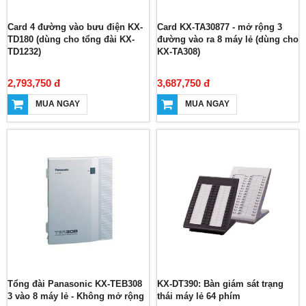
Card 4 đường vào bưu điện KX-
Card KX-TA30877 - mở rộng 3
TD180 (dùng cho tổng đài KX-
đường vào ra 8 máy lẻ (dùng cho
TD1232)
KX-TA308)
2,793,750 đ
3,687,750 đ
MUA NGAY
MUA NGAY
Tổng đài Panasonic KX-TEB308
KX-DT390: Bàn giám sát trạng
3 vào 8 máy lẻ - Không mở rộng
thái máy lẻ 64 phím