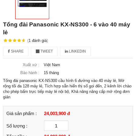
Tổng đài Panasonic KX-NS300 - 6 vào 40 máy
lẻ
(
1
đánh giá
)
SHARE
TWEET
LINKEDIN
Xuất xứ :
Việt Nam
Bảo hành :
15 tháng
Tổng đài panasonic KX-NS300 cầu hình 6 đường vào 40 máy lẻ, Mở
rộng tối đa 128 máy lẻ, Tích hợp sẵn hiển thị số gọi đến, 2 kênh lời chào
cho phép bấm trực tiếp máy lẻ nội bộ, Khả năng nâng cấp mở rộng đơn
giản
Giá sản phẩm :
24,003,900 đ
Số lượng :