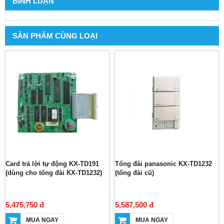
BÌNH LUẬN
SẢN PHẨM CÙNG LOẠI
Card trả lời tự động KX-TD191
Tổng đài panasonic KX-TD1232
(dùng cho tổng đài KX-TD1232)
(tổng đài cũ)
5,475,750 đ
5,587,500 đ
MUA NGAY
MUA NGAY