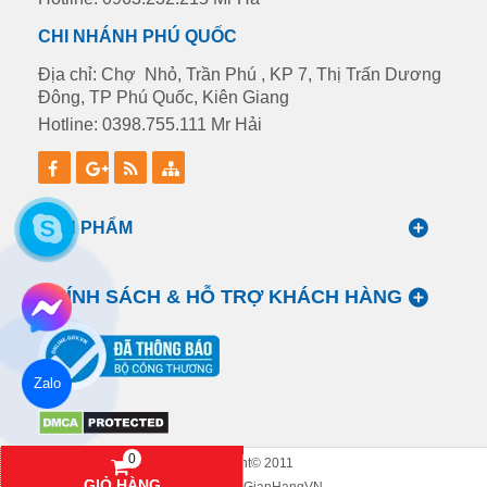
CHI NHÁNH PHÚ QUỐC
Địa chỉ: Chợ Nhỏ, Trần Phú , KP 7, Thị Trấn Dương
Đông, TP Phú Quốc, Kiên Giang
Hotline: 0398.755.111 Mr Hải
SẢN PHẨM
CHÍNH SÁCH & HỖ TRỢ KHÁCH HÀNG
Zalo
0
Copyright© 2011
0948.23.22.15 MR.HÙNG
HOTLINE: 0948.23.22.15
GIỎ HÀNG
Designed By
GianHangVN