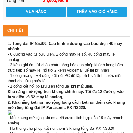
Tổng tiền :
24,003,900
đ
MUA HÀNG
THÊM VÀO GIỎ HÀNG
CHI TIẾT
1. Tổng đài IP NS300, Cấu hình 6 đường vào bưu điện 40 máy
nhánh
- 6 đường vào từ bưu điện, 2 cổng máy lẻ số, 40 cổng máy lẻ
analog
- 2 kênh ghi âm lời chào phát thông báo cho phép khách hàng bấm
trực tiếp số máy lẻ, hỗ trợ 2 kênh voicemail để lại lời nhắn
- 1 cổng mạng LAN dùng kết nối PC để lập trình và tính cước điện
thoại cho từng máy lẻ
- 1 cổng kết nối bộ lưu điện tổng đài khi mất điện,
Khả năng mở rộng trên khung chính này:
Tối đa 12 đường vào
bưu điện và 32 máy lẻ analog,
2. Khả năng kết nối mở rộng bằng cách kết nối thêm các khung
mở rộng tổng đài IP Panasonic KX-NS320:
- Mỗi khung mở rộng khi mua đã được tích hợp sẵn 16 máy nhánh
analog
- Hệ thống cho phép kết nối thêm 3 khung tổng đài KX-NS320