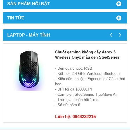
SẢN PHẨM NỔI BẬT
TIN TỨC
‹
›
LAPTOP - MÁY TÍNH
Chuột gaming không dây Aerox 3
Wireless Onyx màu đen SteelSeries
- Đèn của chuột: RGB
- Kết nối: 2.4 GHz Wireless, Bluetooth
- Kiểu cầm chuột: Ergonomic / Công thái
học
- DPI tối đa 18000DPI
- Cảm biến SteelSeries TrueMove Air
- Thời gian phản hồi 1 ms
- Số nút bấm 6
Liên hệ: 0948232215