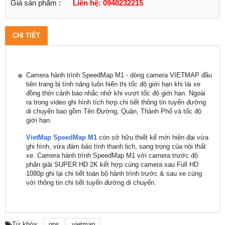
Giá sản phẩm :
Liên hệ: 0948232215
CHI TIẾT
Camera hành trình SpeedMap M1 - dòng camera VIETMAP đầu
tiên trang bị tính năng luôn hiển thị tốc độ giới hạn khi lái xe
đồng thời cảnh báo nhắc nhở khi vượt tốc độ giới hạn. Ngoài
ra trong video ghi hình tích hợp chi tiết thông tin tuyến đường
di chuyển bao gồm Tên Đường, Quận, Thành Phố và tốc độ
giới hạn.
VietMap SpeedMap M1
còn sở hữu thiết kế mới hiện đại vừa
ghi hình, vừa đảm bảo tính thanh lịch, sang trọng của nội thất
xe. Camera hành trình SpeedMap M1 với camera trước độ
phân giải SUPER HD 2K kết hợp cùng camera sau Full HD
1080p ghi lại chi tiết toàn bộ hành trình trước & sau xe cùng
với thông tin chi tiết tuyến đường di chuyển.
Từ khóa:
gps
vietmap