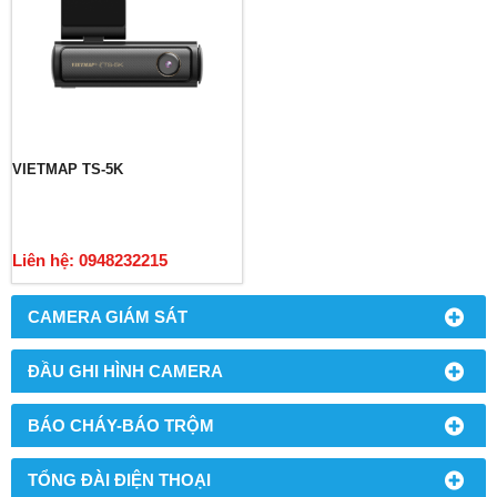
VIETMAP TS-5K
Liên hệ: 0948232215
CAMERA GIÁM SÁT
ĐẦU GHI HÌNH CAMERA
BÁO CHÁY-BÁO TRỘM
TỔNG ĐÀI ĐIỆN THOẠI