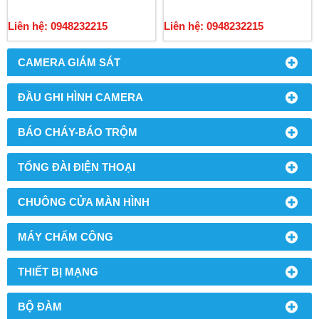
Liên hệ: 0948232215
Liên hệ: 0948232215
CAMERA GIÁM SÁT
ĐẦU GHI HÌNH CAMERA
BÁO CHÁY-BÁO TRỘM
TỔNG ĐÀI ĐIỆN THOẠI
CHUÔNG CỬA MÀN HÌNH
MÁY CHẤM CÔNG
THIẾT BỊ MẠNG
BỘ ĐÀM