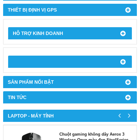
THIẾT BỊ ĐỊNH VỊ GPS
HỖ TRỢ KINH DOANH
SẢN PHẨM NỔI BẬT
TIN TỨC
‹
›
LAPTOP - MÁY TÍNH
Chuột gaming không dây Aerox 3
Wireless Onyx màu đen SteelSeries