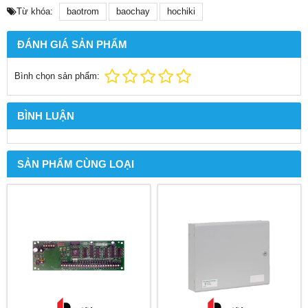
Từ khóa:
baotrom
baochay
hochiki
ĐÁNH GIÁ SẢN PHẨM
Bình chọn sản phẩm:
BÌNH LUẬN
SẢN PHẨM CÙNG LOẠI