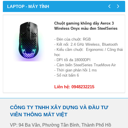
‹
›
LAPTOP - MÁY TÍNH
Chuột gaming không dây Aerox 3
Wireless Onyx màu đen SteelSeries
- Đèn của chuột: RGB
- Kết nối: 2.4 GHz Wireless, Bluetooth
- Kiểu cầm chuột: Ergonomic / Công thái
học
- DPI tối đa 18000DPI
- Cảm biến SteelSeries TrueMove Air
- Thời gian phản hồi 1 ms
- Số nút bấm 6
Liên hệ: 0948232215
CÔNG TY TNHH XÂY DỰNG VÀ ĐẦU TƯ
VIỄN THÔNG MẮT VIỆT
VP: 94 Ba Vân, Phường Tân Bình, Thành Phố Hồ