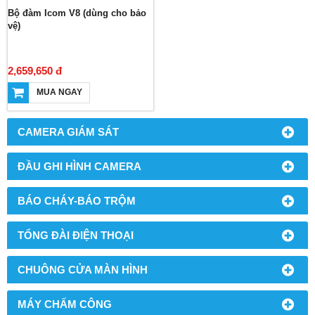
Bộ đàm Icom V8 (dùng cho bảo
vệ)
2,659,650 đ
MUA NGAY
CAMERA GIÁM SÁT
ĐẦU GHI HÌNH CAMERA
BÁO CHÁY-BÁO TRỘM
TỔNG ĐÀI ĐIỆN THOẠI
CHUÔNG CỬA MÀN HÌNH
MÁY CHẤM CÔNG