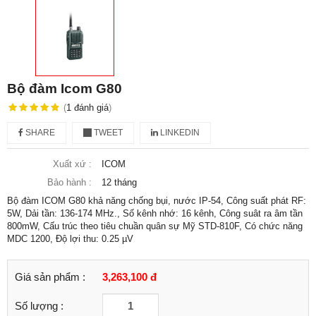
Bộ đàm Icom G80
(
1
đánh giá
)
SHARE
TWEET
LINKEDIN
Xuất xứ :
ICOM
Bảo hành :
12 tháng
Bộ đàm ICOM G80 khả năng chống bụi, nước IP-54, Công suất phát RF:
5W, Dải tần: 136-174 MHz., Số kênh nhớ: 16 kênh, Công suât ra âm tần
800mW, Cấu trúc theo tiêu chuần quân sự Mỹ STD-810F, Có chức năng
MDC 1200, Độ lợi thu: 0.25 µV
Giá sản phẩm :
3,263,100 đ
Số lượng :