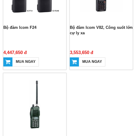
Bộ đàm Icom F24
Bộ đàm Icom V82, Công suốt lớn
cự ly xa
4,447,650 đ
3,553,650 đ
MUA NGAY
MUA NGAY