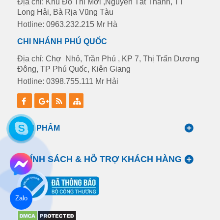
Địa chỉ: Khu Đô Thi Mới ,Nguyễn Tất Thành, TT
Long Hải, Bà Rịa Vũng Tàu
Hotline: 0963.232.215 Mr Hà
CHI NHÁNH PHÚ QUỐC
Địa chỉ: Chợ Nhỏ, Trần Phú , KP 7, Thị Trấn Dương
Đông, TP Phú Quốc, Kiên Giang
Hotline: 0398.755.111 Mr Hải
SẢN PHẨM
CHÍNH SÁCH & HỖ TRỢ KHÁCH HÀNG
Zalo