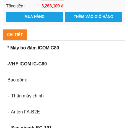
Tổng tiền :
3,263,100
đ
MUA HÀNG
THÊM VÀO GIỎ HÀNG
CHI TIẾT
* Máy bộ đàm ICOM G80
-VHF ICOM IC-G80
Bao gồm:
- Thân máy chính
- Anten FA-B2E
-
Sạc nhanh BC-191