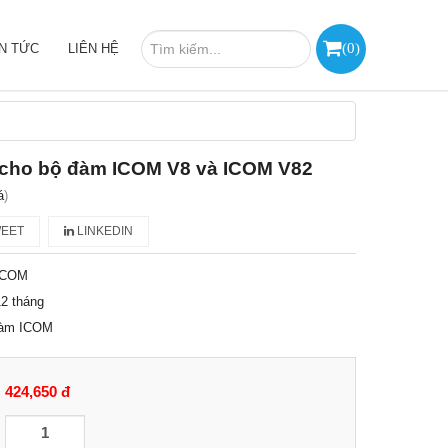
(
0
)
IN TỨC
LIÊN HỆ
 cho bộ đàm ICOM V8 và ICOM V82
á
)
EET
LINKEDIN
ICOM
2 tháng
đàm ICOM
424,650 đ