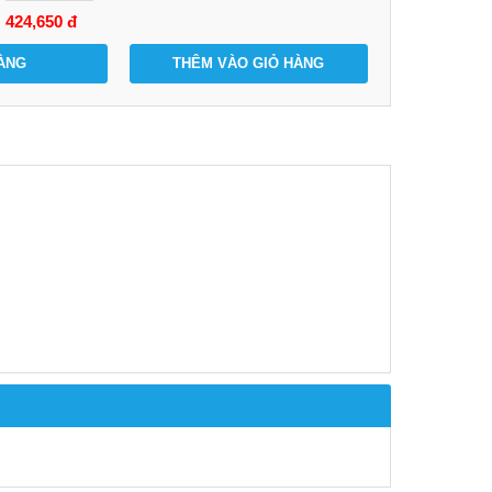
424,650
đ
ÀNG
THÊM VÀO GIỎ HÀNG