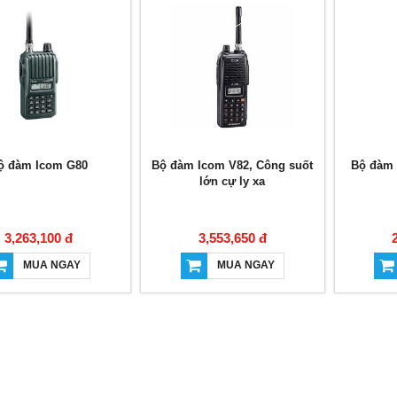
ộ đàm Icom G80
Bộ đàm Icom V82, Công suốt
Bộ đàm 
lớn cự ly xa
3,263,100 đ
3,553,650 đ
MUA NGAY
MUA NGAY