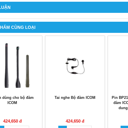
 LUẬN
PHẨM CÙNG LOẠI
n dùng cho bộ đàm
Tai nghe Bộ đàm ICOM
Pin BP21
ICOM
đàm IC
dung
424,650 đ
424,650 đ