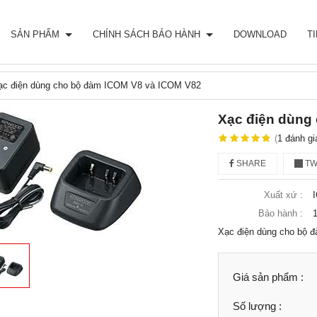
SẢN PHẨM
CHÍNH SÁCH BẢO HÀNH
DOWNLOAD
T
ạc điện dùng cho bộ đàm ICOM V8 và ICOM V82
Xạc điện dùng
(
1
đánh gi
SHARE
TW
Xuất xứ :
Bảo hành :
1
Xạc điện dùng cho bộ 
Giá sản phẩm :
Số lượng :