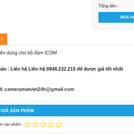
Tổng tiền :
MUA H
ẾT
iện dùng cho bộ đàm ICOM
bán : Liên hệ Liên hệ 0948.232.215 để được giá tốt nhất
l:
cameramatviet24h@gmail.com
 GIÁ SẢN PHẨM
ọn sản phẩm: