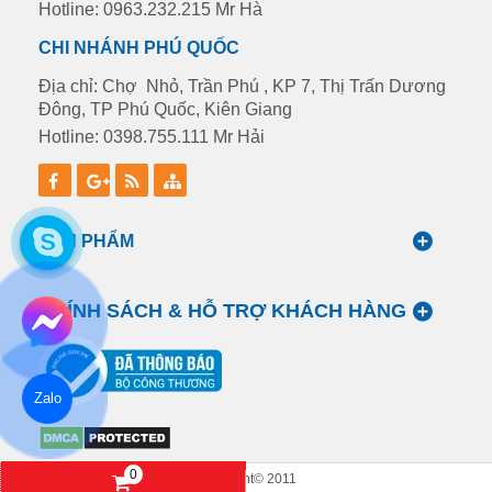
Hotline: 0963.232.215 Mr Hà
CHI NHÁNH PHÚ QUỐC
Địa chỉ: Chợ Nhỏ, Trần Phú , KP 7, Thị Trấn Dương
Đông, TP Phú Quốc, Kiên Giang
Hotline: 0398.755.111 Mr Hải
SẢN PHẨM
CHÍNH SÁCH & HỖ TRỢ KHÁCH HÀNG
Zalo
0
Copyright© 2011