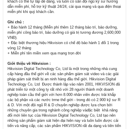
khách có thể tự lắp dễ dàng, và luôn có sẵn đội ngũ kỹ sư hướng
dẫn miễn phí, hỗ trợ kỹ thuật 24/24, cài qua mạng và qua điện thoại
miễn phí khi quý khách cần.
Ghi chú :
+ Bảo hành 12 tháng (Miễn phí thêm 12 tháng bảo trì, bảo dưỡng,
miễn phí công bảo trì, bảo dưỡng có giá trị tương đương 2,600,000
VNĐ).
+ Đặc biệt thương hiệu Hikvision có chế độ bảo hành 1 đổi 1 trong
vòng 12 tháng
+ Miễn phí tên miền xem qua mạng trọn đời
Giới thiệu về Hikvision :
Hikvision Digital Technology Co, Ltd là một trong những nhà cung
cấp hàng đầu thế giới về các sản phẩm giám sát video và các giải
pháp giám sát thiết bị an ninh hàng đầu thế giới. Hikvision Digital
Technology Co, Ltd Được thành lập vào năm 2001, HIKVISION đã
phát triển từ một công ty rất nhỏ với 28 người thành một doanh
nghiệp toàn cầu thế giới với hơn 8.000 nhân viên được trải khắp
các bộ phận và các nước trrne thế giới - trong đó có 2.900 kỹ sư R
& D. Với một đội ngũ R & D chuyên nghiệp được lựa chọn bởi
những chuyên gia trong nghành công nghiệp vàđặc biệt khả năng
đổi mới liên tục của Hikvision Digital Technology Co, Ltd tạo nên
những sản phẩm giám sát hiện đại hiên nay và luôn luôn được cải
tiến và nâng cấp, các sản phẩm HIKVISION rất đa dạng và tiên tiến