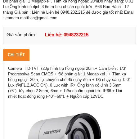
Độ phân giải: 1 Megapixel . Tầm xa hồng ngoại: 20mĐộ nhạy sáng: 0.01
LuxỐng kính cố định 3.6mmTiêu chuẩn ngoài trời IP66 Bảo Hành : 12
tháng Giá bán : Liên hệ Liên hệ 0948.232.215 để được giá tốt nhất Email
: camera.matthan@gmail.com
Giá sản phẩm :
Liên hệ: 0948232215
CHI TIẾT
Camera HD-TVI 720p hình trụ hồng ngoại 20m.+ Cảm biến : 1/3"
Progressive Scan CMOS.+ Độ phân giải: 1 Megapixel . + Tầm xa
hồng ngoại: 20m, tự chuyển chế độ ngày đêm.+ Độ nhạy sáng: 0.01
Lux @(F1.2,AGC ON), 0 Lux with IR+ Ống kính cố định 3.6mm
(76°), tùy chọn 2.8mm, 6mm+ Tiêu chuẩn ngoài trời IP66.+ Dải
nhiệt hoạt động rộng (-40°~60°). + Nguồn cấp 12VDC.