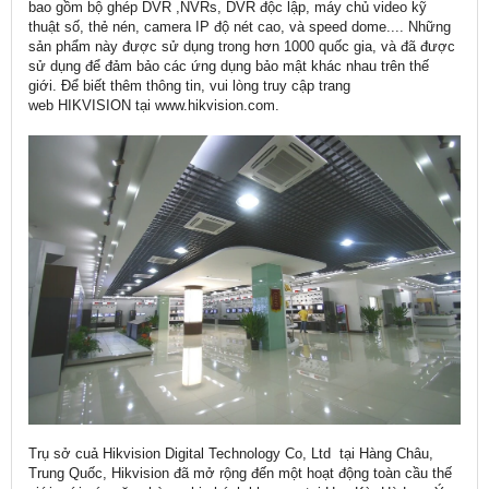
bao gồm bộ ghép DVR ,NVRs, DVR độc lập, máy chủ video kỹ
thuật số, thẻ nén, camera IP độ nét cao, và speed dome.... Những
sản phẩm này được sử dụng trong hơn 1000 quốc gia, và đã được
sử dụng để đảm bảo các ứng dụng bảo mật khác nhau trên thế
giới. Để biết thêm thông tin, vui lòng truy cập trang
web HIKVISION tại www.hikvision.com.
Trụ sở cuả Hikvision Digital Technology Co, Ltd tại Hàng Châu,
Trung Quốc, Hikvision đã mở rộng đến một hoạt động toàn cầu thế