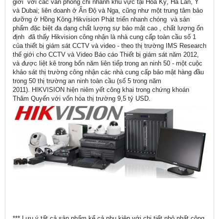
giới với các văn phòng chi nhánh khu vực tại Hoa Kỳ, Hà Lan, Ý
và Dubai; liên doanh ở Ấn Độ và Nga, cũng như một trung tâm bảo
dưỡng ở Hồng Kông.Hikvision Phát triển nhanh chóng và sản
phẩm đặc biệt đa dạng chất lượng sự bảo mật cao , chất lượng ổn
định đã thấy Hikvision công nhận là nhà cung cấp toàn cầu số 1
của thiết bị giám sát CCTV và video - theo thị trường IMS Research
thế giới cho CCTV và Video Báo cáo Thiết bị giám sát năm 2012,
và được liệt kê trong bốn năm liên tiếp trong an ninh 50 - một cuộc
khảo sát thị trường công nhận các nhà cung cấp bảo mật hàng đầu
trong 50 thị trường an ninh toàn cầu (số 5 trong năm
2011). HIKVISION hiện niêm yết công khai trong chứng khoán
Thâm Quyến với vốn hóa thị trường 9,5 tỷ USD.
*** Lưu ý tất cả sản phẩm kể cả phụ kiện với chi tiết nhỏ nhất công