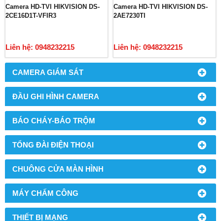
Camera HD-TVI HIKVISION DS-
Camera HD-TVI HIKVISION DS-
2CE16D1T-VFIR3
2AE7230TI
Liên hệ: 0948232215
Liên hệ: 0948232215
CAMERA GIÁM SÁT
ĐẦU GHI HÌNH CAMERA
BÁO CHÁY-BÁO TRỘM
TỔNG ĐÀI ĐIỆN THOẠI
CHUÔNG CỬA MÀN HÌNH
MÁY CHẤM CÔNG
THIẾT BỊ MẠNG