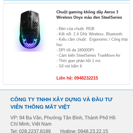
Chuột gaming không dây Aerox 3
Wireless Onyx màu đen SteelSeries
- Đèn của chuột: RGB
- Kết nối: 2.4 GHz Wireless, Bluetooth
- Kiểu cầm chuột: Ergonomic / Công thái
học
- DPI tối đa 18000DPI
- Cảm biến SteelSeries TrueMove Air
- Thời gian phản hồi 1 ms
- Số nút bấm 6
Liên hệ: 0948232215
CÔNG TY TNHH XÂY DỰNG VÀ ĐẦU TƯ
VIỄN THÔNG MẮT VIỆT
VP: 94 Ba Vân, Phường Tân Bình, Thành Phố Hồ
Chí Minh, Việt Nam
Tel: 028.2237.8189
Hotline: 0948.23.22.15