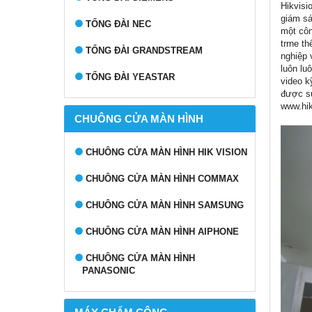
Hikvisi
giám sá
TỔNG ĐÀI NEC
một côn
trrne t
TỔNG ĐÀI GRANDSTREAM
nghiệp 
luôn lu
TỔNG ĐÀI YEASTAR
video k
được sử
www.hik
CHUÔNG CỬA MÀN HÌNH
CHUÔNG CỬA MÀN HÌNH HIK VISION
CHUÔNG CỬA MÀN HÌNH COMMAX
CHUÔNG CỬA MÀN HÌNH SAMSUNG
CHUÔNG CỬA MÀN HÌNH AIPHONE
CHUÔNG CỬA MÀN HÌNH
PANASONIC