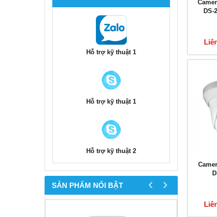
Camer
DS-
Liê
Hỗ trợ kỹ thuật 1
Hỗ trợ kỹ thuật 1
Hỗ trợ kỹ thuật 2
Camer
D
‹
›
SẢN PHẨM NỔI BẬT
Liê