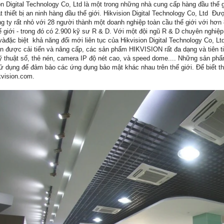
on Digital Technology Co, Ltd là một trong những nhà cung cấp hàng đầu thế 
t thiết bị an ninh hàng đầu thế giới. Hikvision Digital Technology Co, Ltd 
g ty rất nhỏ với 28 người thành một doanh nghiệp toàn cầu thế giới với hơ
hế giới - trong đó có 2.900 kỹ sư R & D. Với một đội ngũ R & D chuyên nghi
vàđặc biệt khả năng đổi mới liên tục của Hikvision Digital Technology Co, L
ôn được cải tiến và nâng cấp, các sản phẩm HIKVISION rất đa dạng và tiên
ỹ thuật số, thẻ nén, camera IP độ nét cao, và speed dome.... Những sản ph
 dụng để đảm bảo các ứng dụng bảo mật khác nhau trên thế giới. Để biết thê
vision.com.