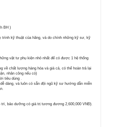
ch BH )
 trình kỹ thuật của hãng, và do chính những kỹ sư, kỹ
những vật tư phụ kiện nhỏ nhất để có được 1 hệ thống
g về chất lượng hàng hóa và giá cả, có thể hoàn trả lại
nhận, nhân công nếu có)
i tiêu dùng .
p dễ dàng, và luôn có sẵn đội ngũ kỹ sư hướng dẫn miễn
ần.
 trì, bảo dưỡng có giá trị tương đương 2,600,000 VNĐ).