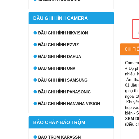
ĐẦU GHI HÌNH CAMERA
ĐẦU GHI HÌNH HIKVISION
ĐẦU GHI HÌNH EZVIZ
CHI TI
ĐẦU GHI HÌNH DAHUA
Camera 
+ Độ ph
ĐẦU GHI HÌNH UNV
nhiễu 
Âm than
ĐẦU GHI HÌNH SAMSUNG
01 đầu 
(phụ t
ĐẦU GHI HÌNH PANASONIC
ngoại 1
Khuyên 
ĐẦU GHI HÌNH HANWHA VISION
tiếp và
biến.- 
XEM D
BÁO CHÁY-BÁO TRỘM
(Điều c
BÁO TRỘM KARASSN