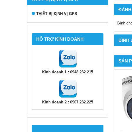
ĐÁNH
THIẾT BỊ ĐỊNH VỊ GPS
Bình ch
HỖ TRỢ KINH DOANH
BÌNH
SẢN 
Kinh doanh 1 : 0948.232.215
Kinh doanh 2 : 0907.232.225