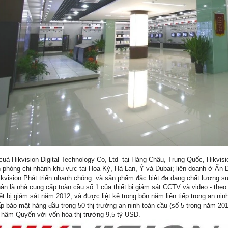
cuả Hikvision Digital Technology Co, Ltd tại Hàng Châu, Trung Quốc, Hikvis
 phòng chi nhánh khu vực tại Hoa Kỳ, Hà Lan, Ý và Dubai; liên doanh ở Ấn
kvision Phát triển nhanh chóng và sản phẩm đặc biệt đa dạng chất lượng sự
ận là nhà cung cấp toàn cầu số 1 của thiết bị giám sát CCTV và video - the
ết bị giám sát năm 2012, và được liệt kê trong bốn năm liên tiếp trong an ni
p bảo mật hàng đầu trong 50 thị trường an ninh toàn cầu (số 5 trong năm 20
hâm Quyến với vốn hóa thị trường 9,5 tỷ USD.