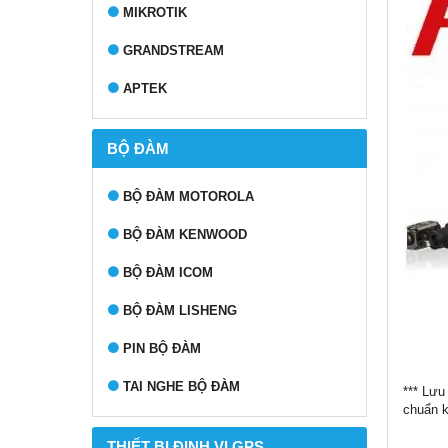
MIKROTIK
GRANDSTREAM
APTEK
BỘ ĐÀM
BỘ ĐÀM MOTOROLA
BỘ ĐÀM KENWOOD
BỘ ĐÀM ICOM
BỘ ĐÀM LISHENG
PIN BỘ ĐÀM
TAI NGHE BỘ ĐÀM
*** Lưu
chuẩn k
THIẾT BỊ ĐỊNH VỊ GPS