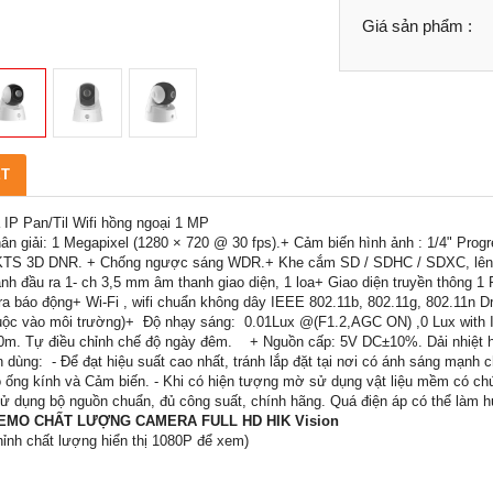
Giá sản phẩm :
ẾT
IP Pan/Til Wifi hồng ngoại 1 MP
ân giải: 1 Megapixel (1280 × 720 @ 30 fps).+ Cảm biến hình ảnh : 1/4" P
KTS 3D DNR. + Chống ngược sáng WDR.+ Khe cắm SD / SDHC / SDXC, lên đ
h đầu ra 1- ch 3,5 mm âm thanh giao diện, 1 loa+ Giao diện truyền thông 1
ra báo động+ Wi-Fi , wifi chuẩn không dây IEEE 802.11b, 802.11g, 802.11n D
huộc vào môi trường)+ Độ nhạy sáng: 0.01Lux @(F1.2,AGC ON) ,0 Lux with
0m. Tự điều chỉnh chế độ ngày đêm. + Nguồn cấp: 5V DC±10%. Dải nhiệt h
dùng: - Để đạt hiệu suất cao nhất, tránh lắp đặt tại nơi có ánh sáng mạnh ch
o ống kính và Cảm biến. - Khi có hiện tượng mờ sử dụng vật liệu mềm có ch
Sử dụng bộ nguồn chuẩn, đủ công suất, chính hãng. Quá điện áp có thể làm 
EMO CHẤT LƯỢNG CAMERA FULL HD HIK Vision
hỉnh chất lượng hiển thị 1080P để xem)