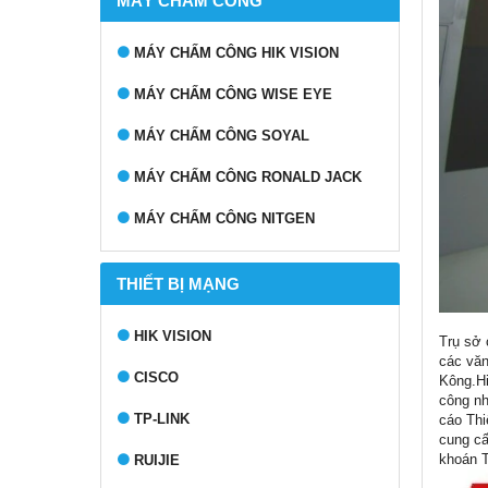
MÁY CHẤM CÔNG
MÁY CHẤM CÔNG HIK VISION
MÁY CHẤM CÔNG WISE EYE
MÁY CHẤM CÔNG SOYAL
MÁY CHẤM CÔNG RONALD JACK
MÁY CHẤM CÔNG NITGEN
THIẾT BỊ MẠNG
HIK VISION
Trụ sở 
các văn
CISCO
Kông.Hi
công nh
TP-LINK
cáo Thi
cung cấ
khoán T
RUIJIE