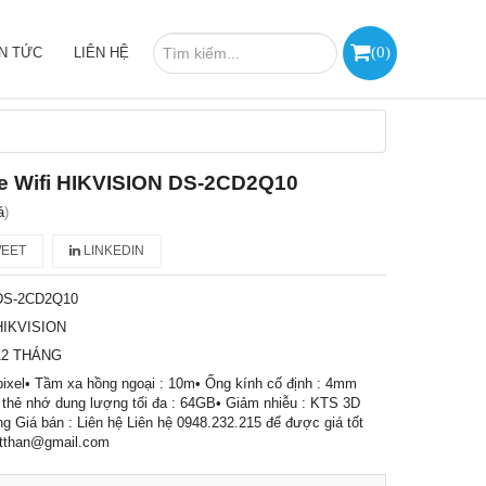
(
0
)
IN TỨC
LIÊN HỆ
e Wifi HIKVISION DS-2CD2Q10
á
)
EET
LINKEDIN
DS-2CD2Q10
HIKVISION
12 THÁNG
pixel• Tầm xa hồng ngoại : 10m• Ống kính cố định : 4mm
m thẻ nhớ dung lượng tối đa : 64GB• Giảm nhiễu : KTS 3D
 Giá bán : Liên hệ Liên hệ 0948.232.215 để được giá tốt
atthan@gmail.com