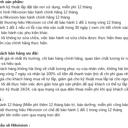
nh sản phẩm:
ành kỹ thuật lắp đặt tận nơi sử dụng, miễn phí 12 tháng
hi hình Hikvision bảo hành chính hãng 12 tháng.
a Hikvision bảo hành chính hãng 12 tháng.
iệt thương hiệu Hikvision có chế độ bảo hành 1 đổi 1 trong vòng 12 tháng
ành 1 đổi 1 nếu có lỗi của nhà sản xuất trong 30 ngày ( xem chi tiết chính sá
 bảo hành các phụ kiện khác.
 tôi không tự sửa chữa, việc bảo hành và sửa chữa được thực hiện theo quy
iên của chính hãng thực hiện.
sách bán hàng ưu đãi:
t giá rẻ nhất thị trường, chỉ bán hàng chính hãng, quan tâm chất lượng từ 
 và hiệu quả.
hách hàng không hài lòng về chất lượng phục vụ của nhân viên, không hài lòn
ong vòng 7 ngày và nhận lại 100% số tiền đã thanh toán (trừ đi chi phí giao 
giá cho khách hàng mua về tự lắp, giảm giá cho kỹ thuật mua lắp lại cho ngườ
 tôi đã thực hiện việc đơn giản hóa gói sản phẩm để quý khách có thể tự lắ
 trợ kỹ thuật 24/24, cài qua mạng và qua điện thoại miễn phí khi quý khách c
ú :
ành 12 tháng (Miễn phí thêm 12 tháng bảo trì, bảo dưỡng, miễn phí công bảo
iệt thương hiệu Hikvision có chế độ bảo hành 1 đổi 1 trong vòng 12 tháng
phí tên miền xem qua mạng trọn đời
iệu về Hikvision :