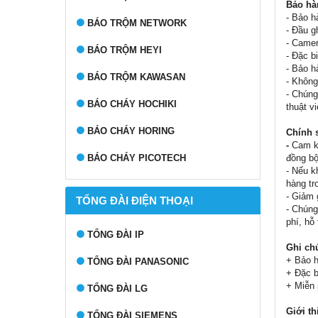
Bảo hà
- Bảo h
BÁO TRỘM NETWORK
- Đầu g
- Camer
BÁO TRỘM HEYI
- Đặc b
- Bảo h
BÁO TRỘM KAWASAN
- Không
- Chúng
BÁO CHÁY HOCHIKI
thuật v
BÁO CHÁY HORING
Chính 
-
Cam kế
đồng bộ
BÁO CHÁY PICOTECH
- Nếu k
hàng tr
- Giảm 
TỔNG ĐÀI ĐIỆN THOẠI
- Chúng
phí, hỗ
TỔNG ĐÀI IP
Ghi ch
+ Bảo h
TỔNG ĐÀI PANASONIC
+ Đặc b
+ Miễn 
TỔNG ĐÀI LG
Giới th
TỔNG ĐÀI SIEMENS