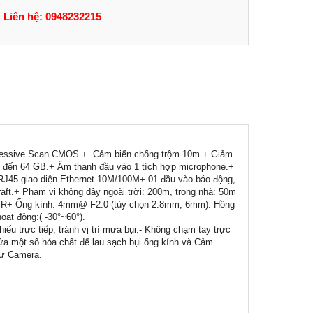
Liên hệ: 0948232215
rogressive Scan CMOS.+ Cảm biến chống trộm 10m.+ Giảm
ến 64 GB.+ Âm thanh đầu vào 1 tích hợp microphone.+
 RJ45 giao diện Ethernet 10M/100M+ 01 đầu vào báo động,
raft.+ Phạm vi không dây ngoài trời: 200m, trong nhà: 50m
 IR+ Ống kính: 4mm@ F2.0 (tùy chọn 2.8mm, 6mm). Hồng
oạt động:( -30°~60°).
iếu trực tiếp, tránh vị trí mưa bụi.- Không chạm tay trực
ứa một số hóa chất để lau sạch bụi ống kính và Cảm
hư Camera.