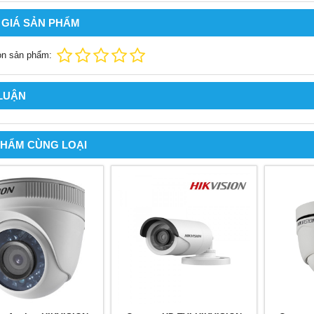
 GIÁ SẢN PHẨM
ọn sản phẩm:
 LUẬN
PHẨM CÙNG LOẠI