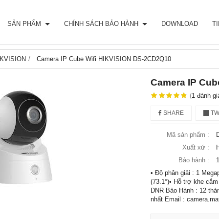
SẢN PHẨM
CHÍNH SÁCH BẢO HÀNH
DOWNLOAD
T
IKVISION
Camera IP Cube Wifi HIKVISION DS-2CD2Q10
Camera IP Cub
(
1
đánh gi
SHARE
TW
Mã sản phẩm :
Xuất xứ :
Bảo hành :
• Độ phân giải : 1 Mega
(73.1°)• Hỗ trợ khe cắ
DNR Bảo Hành : 12 tháng
nhất Email : camera.m