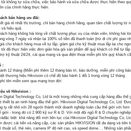
 tôi không tự sửa chữa, việc bảo hành và sửa chữa được thực hiện theo quy
iên của chính hãng thực hiện.
sách bán hàng ưu đãi:
t giá rẻ nhất thị trường, chỉ bán hàng chính hãng, quan tâm chất lượng từ 
 và hiệu quả.
hách hàng không hài lòng về chất lượng phục vụ của nhân viên, không hài lòn
ong vòng 7 ngày và nhận lại 100% số tiền đã thanh toán (trừ đi chi phí giao 
giá cho khách hàng mua về tự lắp, giảm giá cho kỹ thuật mua lắp lại cho ngườ
 tôi đã thực hiện việc đơn giản hóa gói sản phẩm để quý khách có thể tự lắ
 trợ kỹ thuật 24/24, cài qua mạng và qua điện thoại miễn phí khi quý khách c
ú :
ành 12 tháng (Miễn phí thêm 12 tháng bảo trì, bảo dưỡng, miễn phí công bảo
iệt thương hiệu Hikvision có chế độ bảo hành 1 đổi 1 trong vòng 12 tháng
phí tên miền xem qua mạng trọn đời
iệu về Hikvision :
on Digital Technology Co, Ltd là một trong những nhà cung cấp hàng đầu thế 
t thiết bị an ninh hàng đầu thế giới. Hikvision Digital Technology Co, Ltd 
g ty rất nhỏ với 28 người thành một doanh nghiệp toàn cầu thế giới với hơ
hế giới - trong đó có 2.900 kỹ sư R & D. Với một đội ngũ R & D chuyên nghi
vàđặc biệt khả năng đổi mới liên tục của Hikvision Digital Technology Co, L
ôn được cải tiến và nâng cấp, các sản phẩm HIKVISION rất đa dạng và tiên
ỹ thuật số, thẻ nén, camera IP độ nét cao, và speed dome.... Những sản ph