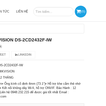
(
0
)
IN TỨC
LIÊN HỆ
VISION DS-2CD2432F-IW
á
)
EET
LINKEDIN
DS-2CD2432F-IW
HIKVISION
12 THÁNG
m• Ống kính cố định 4mm (73.1°)• Hỗ trợ khe cắm thẻ nhớ
 Kết nối không dây Wi-fi, hỗ trợ ONVIF. Bảo Hành : 12
 Liên hệ 0948.232.215 để được giá tốt nhất Email :
.com