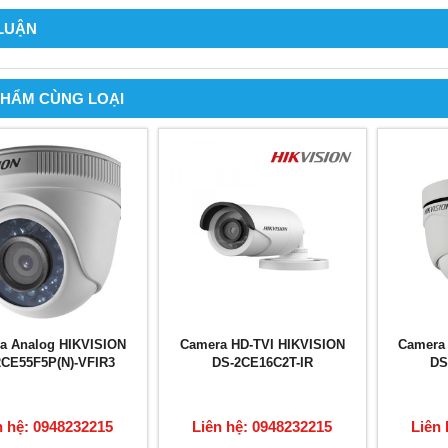
 LUẬN
PHẨM CÙNG LOẠI
a Analog HIKVISION
Camera HD-TVI HIKVISION
Camera
2CE55F5P(N)-VFIR3
DS-2CE16C2T-IR
DS
n hệ: 0948232215
Liên hệ: 0948232215
Liên 