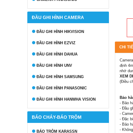
ĐẦU GHI HÌNH CAMERA
ĐẦU GHI HÌNH HIKVISION
ĐẦU GHI HÌNH EZVIZ
CHI TI
ĐẦU GHI HÌNH DAHUA
Camera 
định 4m
ĐẦU GHI HÌNH UNV
nhớ dun
XEM D
ĐẦU GHI HÌNH SAMSUNG
(Điều c
ĐẦU GHI HÌNH PANASONIC
Bảo hà
ĐẦU GHI HÌNH HANWHA VISION
- Bảo h
- Đầu g
- Camer
BÁO CHÁY-BÁO TRỘM
- Đặc b
- Bảo h
- Không
BÁO TRỘM KARASSN