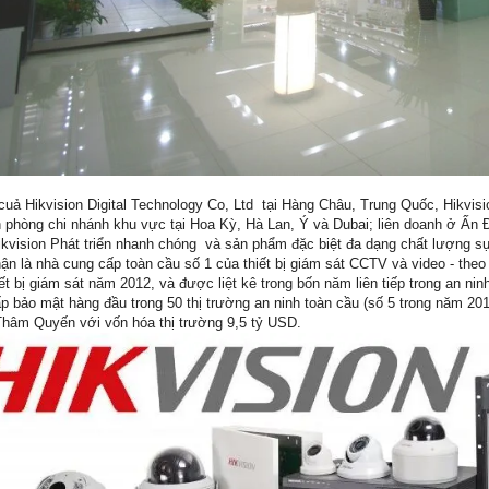
cuả Hikvision Digital Technology Co, Ltd tại Hàng Châu, Trung Quốc, Hikvis
 phòng chi nhánh khu vực tại Hoa Kỳ, Hà Lan, Ý và Dubai; liên doanh ở Ấn
kvision Phát triển nhanh chóng và sản phẩm đặc biệt đa dạng chất lượng sự
ận là nhà cung cấp toàn cầu số 1 của thiết bị giám sát CCTV và video - the
ết bị giám sát năm 2012, và được liệt kê trong bốn năm liên tiếp trong an ni
p bảo mật hàng đầu trong 50 thị trường an ninh toàn cầu (số 5 trong năm 20
hâm Quyến với vốn hóa thị trường 9,5 tỷ USD.