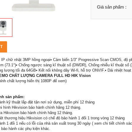
Giá sản phẩm :
ẾT
IP chữ nhật 3MP hồng ngoại• Cảm biến 1/3" Progressive Scan CMOS, độ ph
m (73.1°)• Chống ngược sáng kĩ thuật số (DWDR), Chống nhiễu kĩ thuật số 
g lượng tối đa 64GB• Kết nối không dây Wi-fi, hỗ trợ ONVIF.• Dải nhiệt hoạt
EMO CHẤT LƯỢNG CAMERA FULL HD HIK Vision
hỉnh chất lượng hiển thị 1080P để xem)
nh sản phẩm:
ành kỹ thuật lắp đặt tận nơi sử dụng, miễn phí 12 tháng
hi hình Hikvision bảo hành chính hãng 12 tháng.
a Hikvision bảo hành chính hãng 12 tháng.
iệt thương hiệu Hikvision có chế độ bảo hành 1 đổi 1 trong vòng 12 tháng
ành 1 đổi 1 nếu có lỗi của nhà sản xuất trong 30 ngày ( xem chi tiết chính sá
 bảo hành các phụ kiện khác.