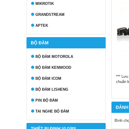
MIKROTIK
GRANDSTREAM
APTEK
BỘ ĐÀM
BỘ ĐÀM MOTOROLA
BỘ ĐÀM KENWOOD
*** Lưu
BỘ ĐÀM ICOM
chuẩn k
BỘ ĐÀM LISHENG
PIN BỘ ĐÀM
ĐÁNH
TAI NGHE BỘ ĐÀM
Bình ch
THIẾT BỊ ĐỊNH VỊ GPS