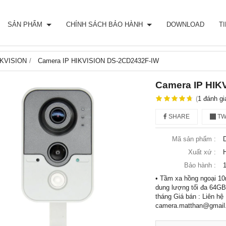
SẢN PHẨM
CHÍNH SÁCH BẢO HÀNH
DOWNLOAD
T
IKVISION
Camera IP HIKVISION DS-2CD2432F-IW
Camera IP HIK
(
1
đánh gi
SHARE
TW
Mã sản phẩm :
Xuất xứ :
Bảo hành :
• Tầm xa hồng ngoại 10
dung lượng tối đa 64GB•
tháng Giá bán : Liên hệ
camera.matthan@gmail