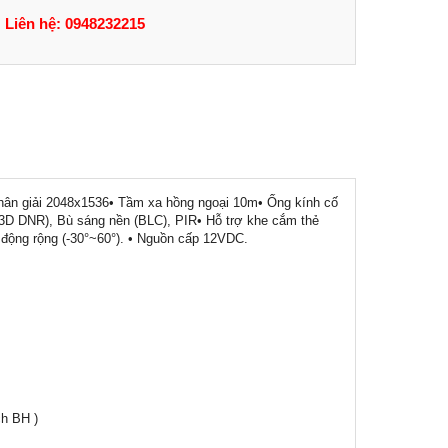
Liên hệ: 0948232215
ân giải 2048x1536• Tầm xa hồng ngoại 10m• Ống kính cố
(3D DNR), Bù sáng nền (BLC), PIR• Hỗ trợ khe cắm thẻ
 động rộng (-30°~60°). • Nguồn cấp 12VDC.
ch BH )