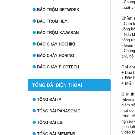
- Chúng
thuật v
BÁO TRỘM NETWORK
Chính 
BÁO TRỘM HEYI
-
Cam kế
đồng bộ
BÁO TRỘM KAWASAN
- Nếu k
hàng tr
BÁO CHÁY HOCHIKI
- Giảm 
- Chúng
BÁO CHÁY HORING
phí, hỗ
Ghi ch
BÁO CHÁY PICOTECH
+ Bảo h
+ Đặc b
+ Miễn 
TỔNG ĐÀI ĐIỆN THOẠI
Giới th
Hikvisi
TỔNG ĐÀI IP
giám sá
một côn
TỔNG ĐÀI PANASONIC
trrne t
nghiệp 
TỔNG ĐÀI LG
luôn lu
video k
TỔNG ĐÀI SIEMENS