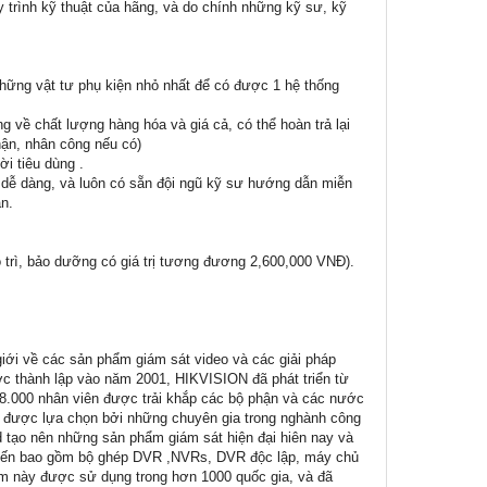
 trình kỹ thuật của hãng, và do chính những kỹ sư, kỹ
những vật tư phụ kiện nhỏ nhất để có được 1 hệ thống
g về chất lượng hàng hóa và giá cả, có thể hoàn trả lại
nhận, nhân công nếu có)
i tiêu dùng .
p dễ dàng, và luôn có sẵn đội ngũ kỹ sư hướng dẫn miễn
ần.
 trì, bảo dưỡng có giá trị tương đương 2,600,000 VNĐ).
giới về các sản phẩm giám sát video và các giải pháp
Được thành lập vào năm 2001, HIKVISION đã phát triển từ
n 8.000 nhân viên được trải khắp các bộ phận và các nước
ệp được lựa chọn bởi những chuyên gia trong nghành công
td tạo nên những sản phẩm giám sát hiện đại hiên nay và
 tiến bao gồm bộ ghép DVR ,NVRs, DVR độc lập, máy chủ
ẩm này được sử dụng trong hơn 1000 quốc gia, và đã