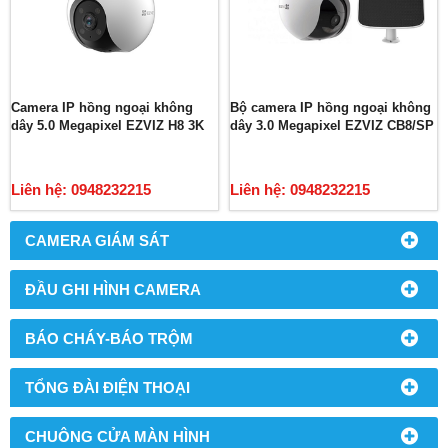
Camera IP hồng ngoại không
Bộ camera IP hồng ngoại không
dây 5.0 Megapixel EZVIZ H8 3K
dây 3.0 Megapixel EZVIZ CB8/SP
Liên hệ: 0948232215
Liên hệ: 0948232215
CAMERA GIÁM SÁT
ĐẦU GHI HÌNH CAMERA
BÁO CHÁY-BÁO TRỘM
TỔNG ĐÀI ĐIỆN THOẠI
CHUÔNG CỬA MÀN HÌNH