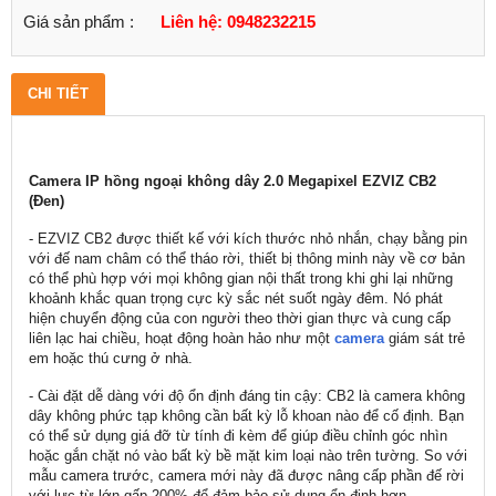
Giá sản phẩm :
Liên hệ: 0948232215
CHI TIẾT
Camera IP hồng ngoại không dây 2.0 Megapixel EZVIZ CB2
(Đen)
- EZVIZ CB2 được thiết kế với kích thước nhỏ nhắn, chạy bằng pin
với đế nam châm có thể tháo rời, thiết bị thông minh này về cơ bản
có thể phù hợp với mọi không gian nội thất trong khi ghi lại những
khoảnh khắc quan trọng cực kỳ sắc nét suốt ngày đêm. Nó phát
hiện chuyển động của con người theo thời gian thực và cung cấp
liên lạc hai chiều, hoạt động hoàn hảo như một
camera
giám sát trẻ
em hoặc thú cưng ở nhà.
- Cài đặt dễ dàng với độ ổn định đáng tin cậy: CB2 là camera không
dây không phức tạp không cần bất kỳ lỗ khoan nào để cố định. Bạn
có thể sử dụng giá đỡ từ tính đi kèm để giúp điều chỉnh góc nhìn
hoặc gắn chặt nó vào bất kỳ bề mặt kim loại nào trên tường. So với
mẫu camera trước, camera mới này đã được nâng cấp phần đế rời
với lực từ lớn gấp 200% để đảm bảo sử dụng ổn định hơn.