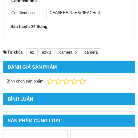
Certifications
Certifications
CE/WEEE/RoHS/REACH/UL
- Bảo hành: 24 tháng.
Từ khóa:
ez
ezviz
camera ip
camera
ĐÁNH GIÁ SẢN PHẨM
Bình chọn sản phẩm:
BÌNH LUẬN
SẢN PHẨM CÙNG LOẠI