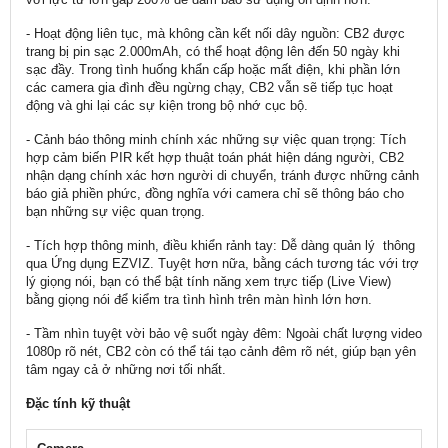
- Hoạt động liên tục, mà không cần kết nối dây nguồn: CB2 được
trang bị pin sạc 2.000mAh, có thể hoạt động lên đến 50 ngày khi
sạc đầy. Trong tình huống khẩn cấp hoặc mất điện, khi phần lớn
các camera gia đình đều ngừng chạy, CB2 vẫn sẽ tiếp tục hoạt
động và ghi lại các sự kiện trong bộ nhớ cục bộ.
- Cảnh báo thông minh chính xác những sự việc quan trọng: Tích
hợp cảm biến PIR kết hợp thuật toán phát hiện dáng người, CB2
nhận dạng chính xác hơn người di chuyển, tránh được những cảnh
báo giả phiền phức, đồng nghĩa với camera chỉ sẽ thông báo cho
bạn những sự việc quan trọng.
- Tích hợp thông minh, điều khiển rảnh tay: Dễ dàng quản lý thông
qua Ứng dụng EZVIZ. Tuyệt hơn nữa, bằng cách tương tác với trợ
lý giọng nói, bạn có thể bật tính năng xem trực tiếp (Live View)
bằng giọng nói để kiểm tra tình hình trên màn hình lớn hơn.
- Tầm nhìn tuyệt vời bảo vệ suốt ngày đêm: Ngoài chất lượng video
1080p rõ nét, CB2 còn có thể tái tạo cảnh đêm rõ nét, giúp bạn yên
tâm ngay cả ở những nơi tối nhất.
Đặc tính kỹ thuật