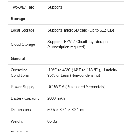
Two-way Talk
Supports
Storage
Local Storage
Supports microSD card (Up to 512 GB)
Supports EZVIZ CloudPlay storage
Cloud Storage
(subscription required)
General
Operating
-10°C to 45°C (14°F to 113 °F ), Humidity
Conditions
95% or Less (Non-condensing)
Power Supply
DC 5V/1A (Purchased Separately)
Battery Capacity
2000 mAh
Dimensions
50.5 × 39.1 × 39.1 mm
Weight
86.8g