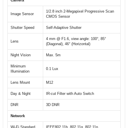
Camera
1/2.8 inch 2-Megapixel Progressive Scan
Image Sensor
CMOS Sensor
Shutter Speed
Self-Adaptive Shutter
4 mm @ F1.6, view angle: 100°, 85°
Lens
(Diagonal), 46° (Horizontal)
Night Vision
Max. 5m
Minimum
0.1 Lux
Illumination
Lens Mount
M12
Day & Night
IR-cut Filter with Auto Switch
DNR
3D DNR
Network
Wi-Fi Standard
IEEE802.11b, 802.11g, 802.11n