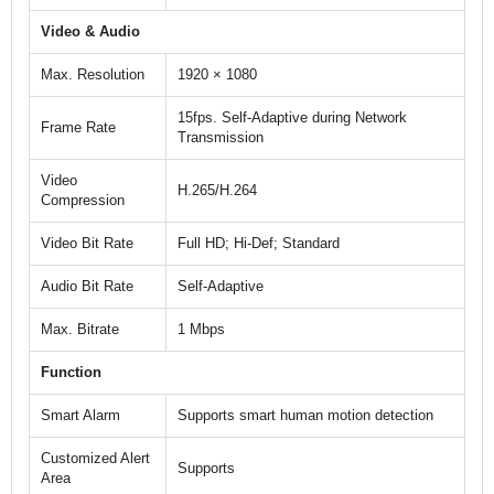
Video & Audio
Max. Resolution
1920 × 1080
15fps. Self-Adaptive during Network
Frame Rate
Transmission
Video
H.265/H.264
Compression
Video Bit Rate
Full HD; Hi-Def; Standard
Audio Bit Rate
Self-Adaptive
Max. Bitrate
1 Mbps
Function
Smart Alarm
Supports smart human motion detection
Customized Alert
Supports
Area