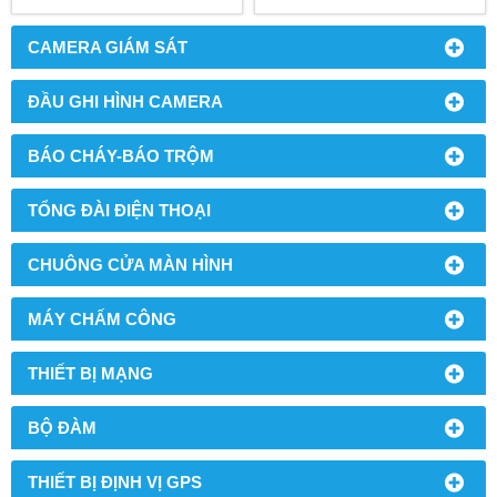
CAMERA GIÁM SÁT
ĐẦU GHI HÌNH CAMERA
BÁO CHÁY-BÁO TRỘM
TỔNG ĐÀI ĐIỆN THOẠI
CHUÔNG CỬA MÀN HÌNH
MÁY CHẤM CÔNG
THIẾT BỊ MẠNG
BỘ ĐÀM
THIẾT BỊ ĐỊNH VỊ GPS