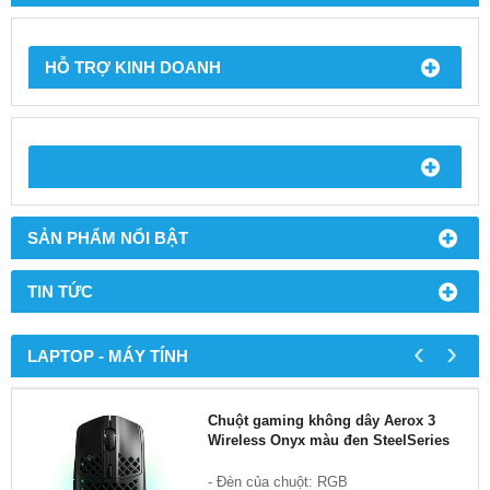
HỖ TRỢ KINH DOANH
SẢN PHẨM NỔI BẬT
TIN TỨC
‹
›
LAPTOP - MÁY TÍNH
Chuột gaming không dây Aerox 3
Wireless Onyx màu đen SteelSeries
- Đèn của chuột: RGB