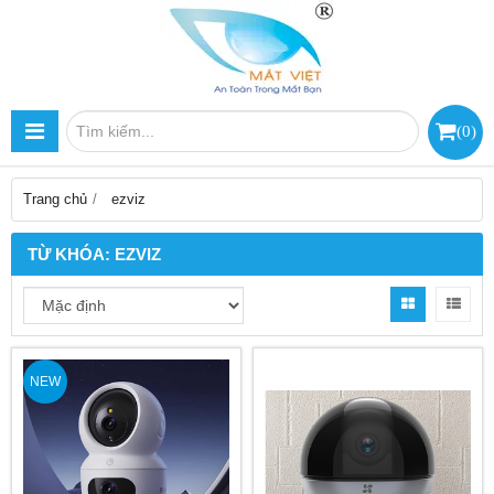
(
0
)
Trang chủ
ezviz
TỪ KHÓA:
EZVIZ
NEW