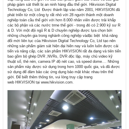
pháp giám sát thiết bị an ninh hàng đầu thế giới. Hikvision Digital
Technology Co, Ltd Được thành lập vào năm 2001, HIKVISION đã
phát triển từ một công ty rất nhỏ với 28 người thành một doanh
nghiệp toàn cầu thế giới với hơn 8.000 nhân viên được trải khắp
các bộ phận và các nước trrne thế giới - trong đó có 2.900 kỹ sư R
& D. Với một đội ngũ R & D chuyên nghiệp được lựa chọn bởi
những chuyên gia trong nghành công nghiệp vàđặc biệt khả năng
đổi mới liên tục của Hikvision Digital Technology Co, Ltd tạo nên
những sản phẩm giám sát hiện đại hiên nay và luôn luôn được cải
tiến và nâng cấp, các sản phẩm HIKVISION rất đa dạng và tiên tiến
bao gồm bộ ghép DVR ,NVRs, DVR độc lập, máy chủ video kỹ
thuật số, thẻ nén, camera IP độ nét cao, và speed dome.... Những
sản phẩm này được sử dụng trong hơn 1000 quốc gia, và đã được
sử dụng để đảm bảo các ứng dụng bảo mật khác nhau trên thế
giới. Để biết thêm thông tin, vui lòng truy cập trang
web HIKVISION tại www.hikvision.com.