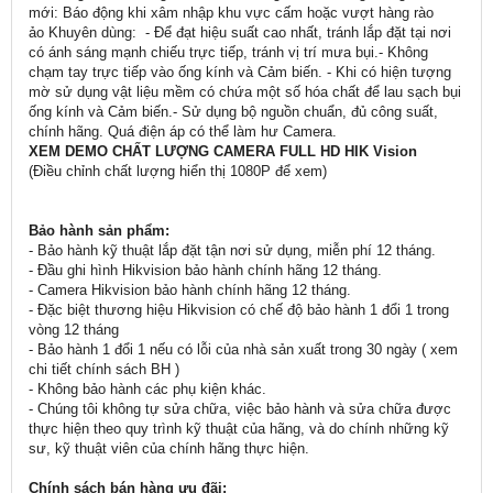
mới: Báo động khi xâm nhập khu vực cấm hoặc vượt hàng rào
ảo Khuyên dùng: - Để đạt hiệu suất cao nhất, tránh lắp đặt tại nơi
có ánh sáng mạnh chiếu trực tiếp, tránh vị trí mưa bụi.- Không
chạm tay trực tiếp vào ống kính và Cảm biến. - Khi có hiện tượng
mờ sử dụng vật liệu mềm có chứa một số hóa chất để lau sạch bụi
ống kính và Cảm biến.- Sử dụng bộ nguồn chuẩn, đủ công suất,
chính hãng. Quá điện áp có thể làm hư Camera.
XEM DEMO CHẤT LƯỢNG CAMERA FULL HD HIK Vision
(Điều chỉnh chất lượng hiển thị 1080P để xem)
Bảo hành sản phẩm:
- Bảo hành kỹ thuật lắp đặt tận nơi sử dụng, miễn phí 12 tháng.
- Đầu ghi hình Hikvision bảo hành chính hãng 12 tháng.
- Camera Hikvision bảo hành chính hãng 12 tháng.
- Đặc biệt thương hiệu Hikvision có chế độ bảo hành 1 đổi 1 trong
vòng 12 tháng
- Bảo hành 1 đổi 1 nếu có lỗi của nhà sản xuất trong 30 ngày ( xem
chi tiết chính sách BH )
- Không bảo hành các phụ kiện khác.
- Chúng tôi không tự sửa chữa, việc bảo hành và sửa chữa được
thực hiện theo quy trình kỹ thuật của hãng, và do chính những kỹ
sư, kỹ thuật viên của chính hãng thực hiện.
Chính sách bán hàng ưu đãi: