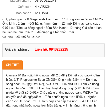
Mã sản phẩm :
DS-2CD2120F-I
Xuất xứ :
HIKVISION
Bảo hành :
12 THÁNG
• Độ phân giải : 2.0 Megapixel• Cảm biến : 1/3 Progressive Scan CMOS•
Ống kính : 2.8mm (Đặt hàng: 4mm, 6mm, 12mm)• Độ nhạy sáng cao :
0.07 Lux• Tầm xa hồng ngoại : 30m Bảo Hành : 12 tháng Giá bán : Liên
hệ Liên hệ 0948.232.215 để được giá tốt nhất Email :
camera.matthan@gmail.com
Giá sản phẩm :
Liên hệ: 0948232215
CHI TIẾT
Camera IP Bán cầu hồng ngoại MP 2.0MP ( Độ nét cực cao)+ Cảm
biến: 1/3" Progressive Scan CMOS+ Ống kính: 2.8mm + Độ nhạy
sáng cao: 0.07@(Lux/F1/2), AGC ON, 0 Lux với IR + Tầm xa hồng
ngoại nhìn đêm: 30m.+ Dải nhiệt hoạt động rộng: (-30°~60°)+ Chống
nhiễu kỹ thật số DNR.+ Chức năng chống ngược sáng WDR.+ Tự
chuyển chế độ ngày/đêm.+ Tiêu chuẩn ngoài trời: IP66.+ Nguồn
cấp 12V DC hoặc PoE.+ Tích hợp khe cắp thẻ nhớ : 64 GB+ Lắp
đặt trong nhà hoặc ngoài trời Màu trắng, + Tính năng thông minh