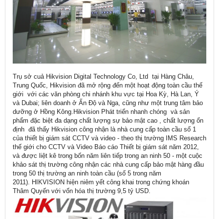
Trụ sở cuả Hikvision Digital Technology Co, Ltd tại Hàng Châu,
Trung Quốc, Hikvision đã mở rộng đến một hoạt động toàn cầu thế
giới với các văn phòng chi nhánh khu vực tại Hoa Kỳ, Hà Lan, Ý
và Dubai; liên doanh ở Ấn Độ và Nga, cũng như một trung tâm bảo
dưỡng ở Hồng Kông.Hikvision Phát triển nhanh chóng và sản
phẩm đặc biệt đa dạng chất lượng sự bảo mật cao , chất lượng ổn
định đã thấy Hikvision công nhận là nhà cung cấp toàn cầu số 1
của thiết bị giám sát CCTV và video - theo thị trường IMS Research
thế giới cho CCTV và Video Báo cáo Thiết bị giám sát năm 2012,
và được liệt kê trong bốn năm liên tiếp trong an ninh 50 - một cuộc
khảo sát thị trường công nhận các nhà cung cấp bảo mật hàng đầu
trong 50 thị trường an ninh toàn cầu (số 5 trong năm
2011). HIKVISION hiện niêm yết công khai trong chứng khoán
Thâm Quyến với vốn hóa thị trường 9,5 tỷ USD.