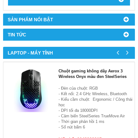
SẢN PHẨM NỔI BẬT
TIN TỨC
‹
›
LAPTOP - MÁY TÍNH
Chuột gaming không dây Aerox 3
Wireless Onyx màu đen SteelSeries
- Đèn của chuột: RGB
- Kết nối: 2.4 GHz Wireless, Bluetooth
- Kiểu cầm chuột: Ergonomic / Công thái
học
- DPI tối đa 18000DPI
- Cảm biến SteelSeries TrueMove Air
- Thời gian phản hồi 1 ms
- Số nút bấm 6