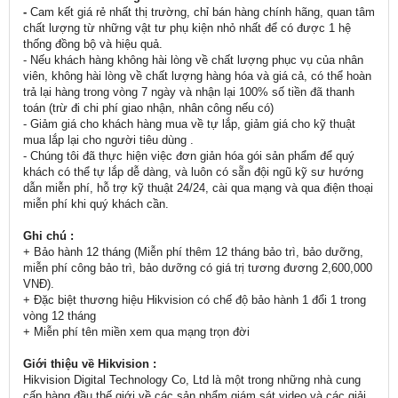
-
Cam kết giá rẻ nhất thị trường, chỉ bán hàng chính hãng, quan tâm
chất lượng từ những vật tư phụ kiện nhỏ nhất để có được 1 hệ
thống đồng bộ và hiệu quả.
- Nếu khách hàng không hài lòng về chất lượng phục vụ của nhân
viên, không hài lòng về chất lượng hàng hóa và giá cả, có thể hoàn
trả lại hàng trong vòng 7 ngày và nhận lại 100% số tiền đã thanh
toán (trừ đi chi phí giao nhận, nhân công nếu có)
- Giảm giá cho khách hàng mua về tự lắp, giảm giá cho kỹ thuật
mua lắp lại cho người tiêu dùng .
- Chúng tôi đã thực hiện việc đơn giản hóa gói sản phẩm để quý
khách có thể tự lắp dễ dàng, và luôn có sẵn đội ngũ kỹ sư hướng
dẫn miễn phí, hỗ trợ kỹ thuật 24/24, cài qua mạng và qua điện thoại
miễn phí khi quý khách cần.
Ghi chú :
+ Bảo hành 12 tháng (Miễn phí thêm 12 tháng bảo trì, bảo dưỡng,
miễn phí công bảo trì, bảo dưỡng có giá trị tương đương 2,600,000
VNĐ).
+ Đặc biệt thương hiệu Hikvision có chế độ bảo hành 1 đổi 1 trong
vòng 12 tháng
+ Miễn phí tên miền xem qua mạng trọn đời
Giới thiệu về Hikvision :
Hikvision Digital Technology Co, Ltd là một trong những nhà cung
cấp hàng đầu thế giới về các sản phẩm giám sát video và các giải