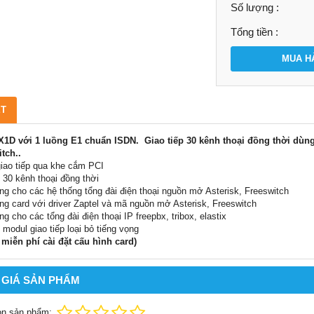
Số lượng :
Tổng tiền :
MUA H
ẾT
1D với 1 luồng E1 chuẩn ISDN. Giao tiếp 30 kênh thoại đồng thời dùng c
tch..
giao tiếp qua khe cắm PCI
ợ 30 kênh thoại đồng thời
ng cho các hệ thống tổng đài điện thoại nguồn mở Asterisk, Freeswitch
ng card với driver Zaptel và mã nguồn mở Asterisk, Freeswitch
ng cho các tổng đài điện thoại IP freepbx, tribox, elastix
ợ modul giao tiếp loại bỏ tiếng vọng
 miễn phí cài đặt cấu hình card)
 GIÁ SẢN PHẨM
ọn sản phẩm: