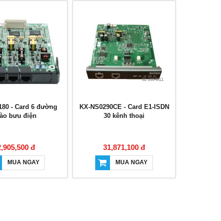
80 - Card 6 đường
KX-NS0290CE - Card E1-ISDN
ào bưu điện
30 kênh thoại
2,905,500 đ
31,871,100 đ
MUA NGAY
MUA NGAY