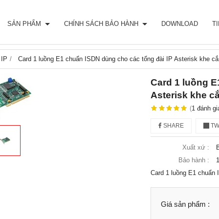
SẢN PHẨM
CHÍNH SÁCH BẢO HÀNH
DOWNLOAD
T
 IP
Card 1 luồng E1 chuẩn ISDN dùng cho các tổng đài IP Asterisk khe c
Card 1 luồng E
Asterisk khe c
(
1
đánh gi
SHARE
TW
Xuất xứ :
Bảo hành :
1
Card 1 luồng E1 chuẩn 
Giá sản phẩm :