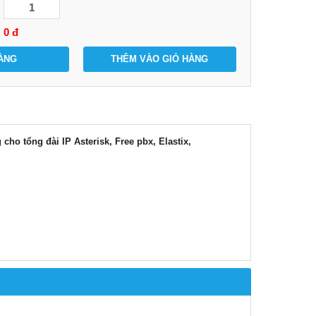
0
đ
ÀNG
THÊM VÀO GIỎ HÀNG
ho tổng đài IP Asterisk, Free pbx, Elastix,