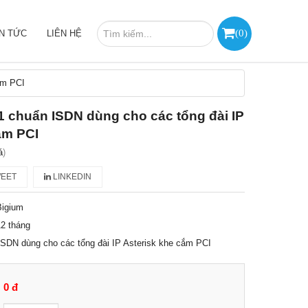
(
0
)
IN TỨC
LIÊN HỆ
ắm PCI
1 chuẩn ISDN dùng cho các tổng đài IP
ắm PCI
á
)
EET
LINKEDIN
Bigium
2 tháng
ISDN dùng cho các tổng đài IP Asterisk khe cắm PCI
0 đ