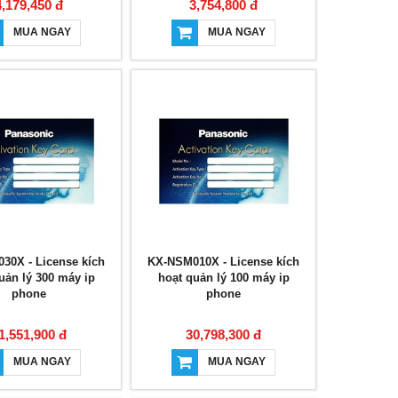
4,179,450 đ
3,754,800 đ
MUA NGAY
MUA NGAY
30X - License kích
KX-NSM010X - License kích
uản lý 300 máy ip
hoạt quản lý 100 máy ip
phone
phone
1,551,900 đ
30,798,300 đ
MUA NGAY
MUA NGAY