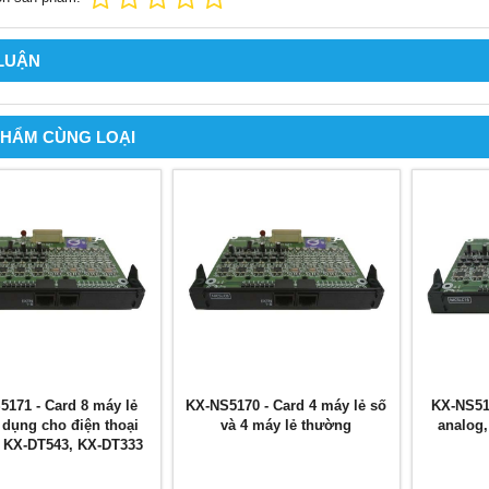
 LUẬN
PHẨM CÙNG LOẠI
5171 - Card 8 máy lẻ
KX-NS5170 - Card 4 máy lẻ số
KX-NS517
 dụng cho điện thoại
và 4 máy lẻ thường
analog
 KX-DT543, KX-DT333