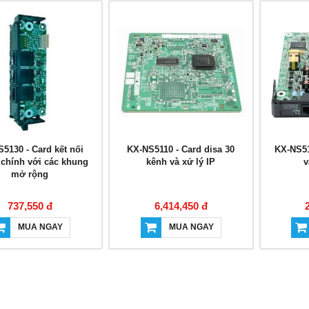
5130 - Card kết nối
KX-NS5110 - Card disa 30
KX-NS51
chính với các khung
kênh và xử lý IP
v
mở rộng
737,550 đ
6,414,450 đ
MUA NGAY
MUA NGAY