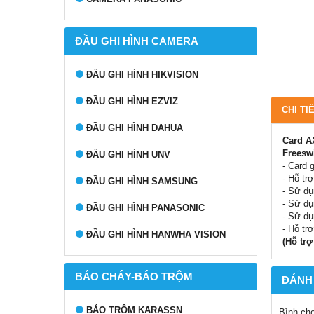
ĐẦU GHI HÌNH CAMERA
ĐẦU GHI HÌNH HIKVISION
ĐẦU GHI HÌNH EZVIZ
CHI TI
ĐẦU GHI HÌNH DAHUA
Card AX
Freeswi
ĐẦU GHI HÌNH UNV
- Card 
- Hỗ tr
ĐẦU GHI HÌNH SAMSUNG
- Sử dụ
- Sử dụ
ĐẦU GHI HÌNH PANASONIC
- Sử dụ
- Hỗ tr
ĐẦU GHI HÌNH HANWHA VISION
(Hỗ trợ
BÁO CHÁY-BÁO TRỘM
ĐÁNH
BÁO TRỘM KARASSN
Bình ch