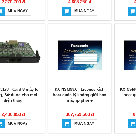
2,279,700 đ
4,805,250 đ
MUA NGAY
MUA NGAY
5173 - Card 8 máy lẻ
KX-NSM99X - License kích
KX-NSM0
g, Sử dụng cho mọi
hoạt quản lý không giới hạn
hoạt q
điện thoại
máy ip phone
2,480,850 đ
307,759,500 đ
6
MUA NGAY
MUA NGAY