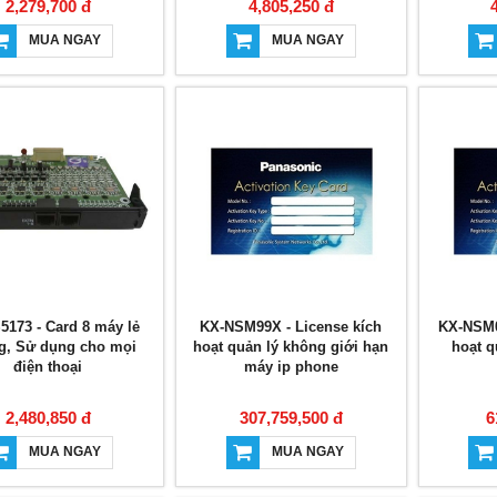
2,279,700 đ
4,805,250 đ
MUA NGAY
MUA NGAY
5173 - Card 8 máy lẻ
KX-NSM99X - License kích
KX-NSM0
g, Sử dụng cho mọi
hoạt quản lý không giới hạn
hoạt q
điện thoại
máy ip phone
2,480,850 đ
307,759,500 đ
6
MUA NGAY
MUA NGAY