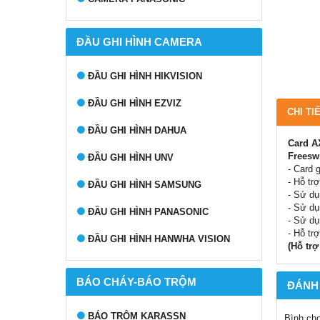
ĐẦU GHI HÌNH CAMERA
ĐẦU GHI HÌNH HIKVISION
ĐẦU GHI HÌNH EZVIZ
CHI TI
ĐẦU GHI HÌNH DAHUA
Card AX
Freeswi
ĐẦU GHI HÌNH UNV
- Card 
- Hỗ tr
ĐẦU GHI HÌNH SAMSUNG
- Sử dụ
- Sử dụ
ĐẦU GHI HÌNH PANASONIC
- Sử dụ
- Hỗ tr
ĐẦU GHI HÌNH HANWHA VISION
(Hỗ trợ
BÁO CHÁY-BÁO TRỘM
ĐÁNH
BÁO TRỘM KARASSN
Bình ch