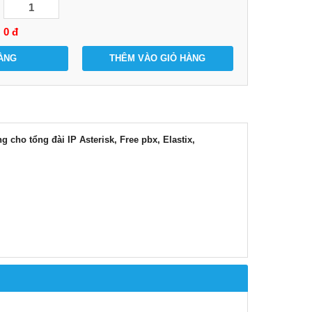
0
đ
ÀNG
THÊM VÀO GIỎ HÀNG
cho tổng đài IP Asterisk, Free pbx, Elastix,