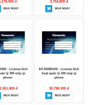
4,179,450 đ
3,754,800 đ
MUA NGAY
MUA NGAY
30X - License kích
KX-NSM010X - License kích
uản lý 300 máy ip
hoạt quản lý 100 máy ip
phone
phone
1,551,900 đ
30,798,300 đ
MUA NGAY
MUA NGAY