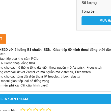
Số lượng :
Tổng tiền :
MUA H
ẾT
E2D với 2 luồng E1 chuẩn ISDN. Giao tiếp 60 kênh thoại đồng thời dùng 
tch..
giao tiếp qua khe cắm PCIe
ợ 60 kênh thoại đồng thời
ng cho các hệ thống tổng đài điện thoại nguồn mở Asterisk, Freeswitch
ng card với driver Zaptel và mã nguồn mở Asterisk, Freeswitch
ng cho các tổng đài điện thoại IP freepbx, tribox, elastix
ợ modul giao tiếp loại bỏ tiếng vọng
 miễn phí cài đặt cấu hình card)
 GIÁ SẢN PHẨM
ọn sản phẩm: