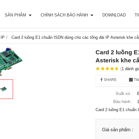
SẢN PHẨM
CHÍNH SÁCH BẢO HÀNH
DOWNLOAD
T
 IP
Card 2 luồng E1 chuẩn ISDN dùng cho các tổng đài IP Asterisk khe c
Card 2 luồng E
Asterisk khe c
(
1
đánh gi
SHARE
TW
Xuất xứ :
Bảo hành :
1
Card 2 luồng E1 chuẩn 
Giá sản phẩm :