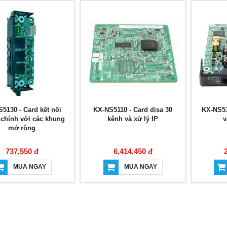
5130 - Card kết nối
KX-NS5110 - Card disa 30
KX-NS51
chính với các khung
kênh và xử lý IP
v
mở rộng
737,550 đ
6,414,450 đ
MUA NGAY
MUA NGAY