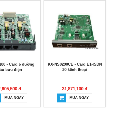
80 - Card 6 đường
KX-NS0290CE - Card E1-ISDN
ào bưu điện
30 kênh thoại
2,905,500 đ
31,871,100 đ
MUA NGAY
MUA NGAY