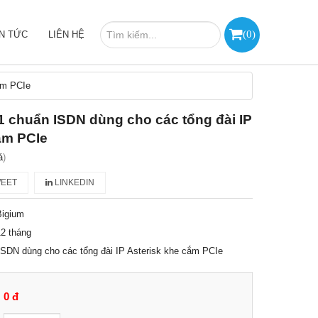
(
0
)
IN TỨC
LIÊN HỆ
ắm PCIe
1 chuẩn ISDN dùng cho các tổng đài IP
ắm PCIe
á
)
EET
LINKEDIN
Bigium
2 tháng
ISDN dùng cho các tổng đài IP Asterisk khe cắm PCIe
0 đ