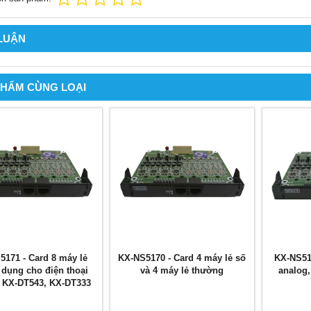
 LUẬN
PHẨM CÙNG LOẠI
5171 - Card 8 máy lẻ
KX-NS5170 - Card 4 máy lẻ số
KX-NS517
 dụng cho điện thoại
và 4 máy lẻ thường
analog
 KX-DT543, KX-DT333