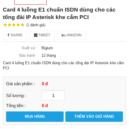
Card 4 luồng E1 chuẩn ISDN dùng cho các
tổng đài IP Asterisk khe cắm PCI
(
1
đánh giá
)
SHARE
TWEET
LINKEDIN
Xuất xứ :
Bigium
Bảo hành :
12 tháng
Card 4 luồng E1 chuẩn ISDN dùng cho các tổng đài IP Asterisk khe cắm
PCI
Giá sản phẩm :
0 đ
Số lượng :
Tổng tiền :
0
đ
MUA HÀNG
THÊM VÀO GIỎ HÀNG