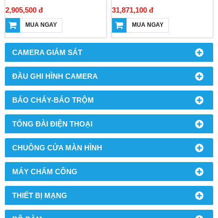
2,905,500 đ
31,871,100 đ
MUA NGAY
MUA NGAY
CAMERA GIÁM SÁT
ĐẦU GHI HÌNH CAMERA
BÁO CHÁY-BÁO TRỘM
TỔNG ĐÀI ĐIỆN THOẠI
CHUÔNG CỬA MÀN HÌNH
MÁY CHẤM CÔNG
THIẾT BỊ MẠNG