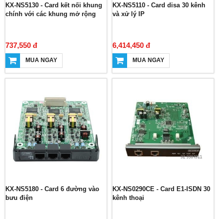
KX-NS5130 - Card kết nối khung
KX-NS5110 - Card disa 30 kênh
chính với các khung mở rộng
và xử lý IP
737,550 đ
6,414,450 đ
MUA NGAY
MUA NGAY
KX-NS5180 - Card 6 đường vào
KX-NS0290CE - Card E1-ISDN 30
bưu điện
kênh thoại