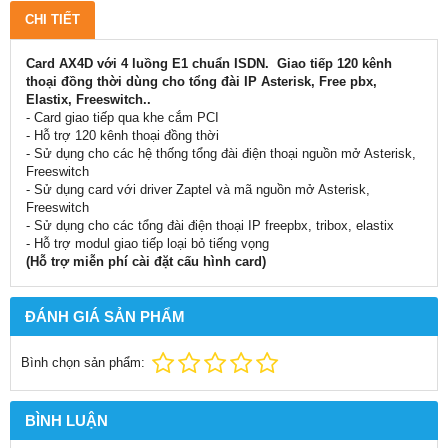
CHI TIẾT
Card AX4D với 4 luồng E1 chuẩn ISDN. Giao tiếp 120 kênh
thoại đồng thời dùng cho tổng đài IP Asterisk, Free pbx,
Elastix, Freeswitch..
- Card giao tiếp qua khe cắm PCI
- Hỗ trợ 120 kênh thoại đồng thời
- Sử dụng cho các hệ thống tổng đài điện thoại nguồn mở Asterisk,
Freeswitch
- Sử dụng card với driver Zaptel và mã nguồn mở Asterisk,
Freeswitch
- Sử dụng cho các tổng đài điện thoại IP freepbx, tribox, elastix
- Hỗ trợ modul giao tiếp loại bỏ tiếng vọng
(Hỗ trợ miễn phí cài đặt cấu hình card)
ĐÁNH GIÁ SẢN PHẨM
Bình chọn sản phẩm:
BÌNH LUẬN