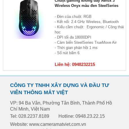
Chuột gaming không dây Aerox 3
Wireless Onyx màu đen SteelSeries
- Đèn của chuột: RGB
- Kết nối: 2.4 GHz Wireless, Bluetooth
- Kiểu cầm chuột: Ergonomic / Công thái
học
- DPI tối đa 18000DPI
- Cảm biến SteelSeries TrueMove Air
- Thời gian phản hồi 1 ms
- Số nút bấm 6
Liên hệ: 0948232215
CÔNG TY TNHH XÂY DỰNG VÀ ĐẦU TƯ
VIỄN THÔNG MẮT VIỆT
VP: 94 Ba Vân, Phường Tân Bình, Thành Phố Hồ
Chí Minh, Việt Nam
Tel: 028.2237.8189
Hotline: 0948.23.22.15
Website: www.cameramatviet.com.vn