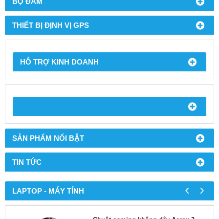
BỘ ĐÀM
THIẾT BỊ ĐỊNH VỊ GPS
HỖ TRỢ KINH DOANH
SẢN PHẨM NỔI BẬT
TIN TỨC
‹
›
LAPTOP - MÁY TÍNH