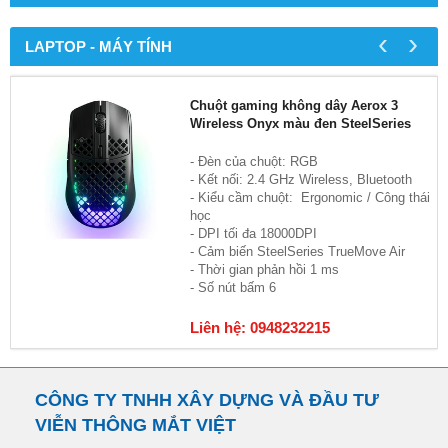
‹
›
LAPTOP - MÁY TÍNH
Chuột gaming không dây Aerox 3
Wireless Onyx màu đen SteelSeries
- Đèn của chuột: RGB
- Kết nối: 2.4 GHz Wireless, Bluetooth
- Kiểu cầm chuột: Ergonomic / Công thái
học
- DPI tối đa 18000DPI
- Cảm biến SteelSeries TrueMove Air
- Thời gian phản hồi 1 ms
- Số nút bấm 6
Liên hệ: 0948232215
CÔNG TY TNHH XÂY DỰNG VÀ ĐẦU TƯ
VIỄN THÔNG MẮT VIỆT