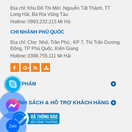
Địa chỉ: Khu Đô Thi Mới ,Nguyễn Tất Thành, TT
Long Hải, Bà Rịa Vũng Tàu
Hotline: 0963.232.215 Mr Hà
CHI NHÁNH PHÚ QUỐC
Địa chỉ: Chợ Nhỏ, Trần Phú , KP 7, Thị Trấn Dương
Đông, TP Phú Quốc, Kiên Giang
Hotline: 0398.755.111 Mr Hải
SẢN PHẨM
CHÍNH SÁCH & HỖ TRỢ KHÁCH HÀNG
Zalo