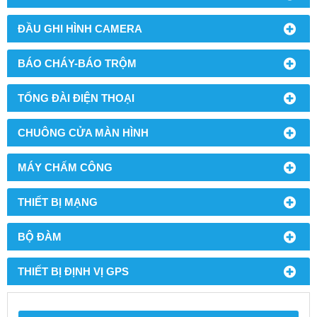
ĐẦU GHI HÌNH CAMERA
BÁO CHÁY-BÁO TRỘM
TỔNG ĐÀI ĐIỆN THOẠI
CHUÔNG CỬA MÀN HÌNH
MÁY CHẤM CÔNG
THIẾT BỊ MẠNG
BỘ ĐÀM
THIẾT BỊ ĐỊNH VỊ GPS