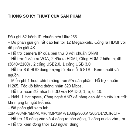
THÔNG SỐ KỸ THUẬT CỦA SẢN PHẨM:
Đầu ghi 32 kênh IP chuẩn nén Ultra265.
– Độ phân giải ghi rất cao lên tới 12 Megapixels. Cổng ra HDMI với
độ phân giải 4K.
– Hỗ trợ camera IP của bên thứ 3 với chuẩn ONVif.
– Hỗ trrợ 1 đầu ra VGA, 2 đầu ra HDMI, Cổng HDMI2 hiển thị 4K
(3840×2160) . 2 cổng USB2.0, 1 cổng USB 3.0
– Hỗ trợ 8 ổ HDD dung lượng tối đa mỗi ổ 8TB . Kèm chuột và
nguồn.
– Miễn phí 1 host chính hãng trọn đời sản phẩm. Hỗ trợ chuẩn
H.265. Tốc độ băng thông nhận 320 Mbps.
– Hỗ trợ hoán đổi nhanh HDD với RAID 0, 1, 5, 6, 10.
– HỗN+1 Hot spare, Công nghệ ANR để nâng cao độ tin cậy lưu trữ
khi mạng bị ngắt kết nối.
– Đô phân giải xem lại:
12MP/8MP/6MP/5MP/4MP/3MP/1080p/960p/720p/D1/2CIF/CIF
– Hỗ trợ 16 cổng vào và 4 cổng ra báo động, 1 cổng audio vào , ra.
– Hỗ trợ xem đồng thời 128 người dùng