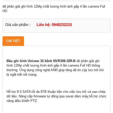
độ phân giải ghi hình 12Mp chất lượng hình ảnh gấp 4 lần camera Full
HD
Giá sản phẩm :
Liên hệ: 0948232215
CHI TIẾT
Đầu ghi hình Univew 32 kênh NVR308-32R-B
độ phân giải ghi
hình 12Mp chất lượng hình ảnh gấp 4 lần camera Full HD thông
thường. Ứng dụng công nghệ ANR giúp tăng độ tin cậy lưu trữ khi
bị ngắt kết nối mạng.
Hỗ trợ 8 ổ SATA tối đa 8TB thuận tiện cho việc lưu trữ và sao chép
dữ liệu. Nâng cấp firmware tự động qua sever đám mây,hỗ trợ chức
năng điều khiển PTZ.