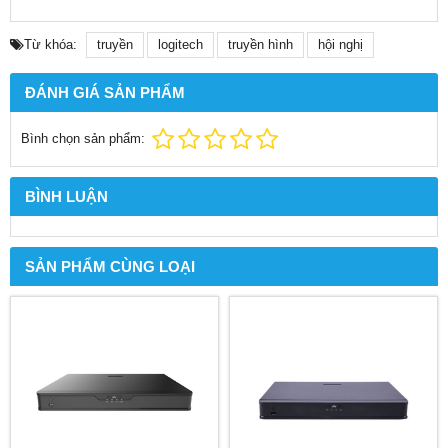
Từ khóa:
truyền
logitech
truyền hình
hội nghị
ĐÁNH GIÁ SẢN PHẨM
Bình chọn sản phẩm:
BÌNH LUẬN
SẢN PHẨM CÙNG LOẠI