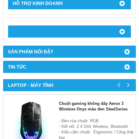
HỖ TRỢ KINH DOANH
SẢN PHẨM NỔI BẬT
TIN TỨC
‹
›
LAPTOP - MÁY TÍNH
Chuột gaming không dây Aerox 3
Wireless Onyx màu đen SteelSeries
- Đèn của chuột: RGB
- Kết nối: 2.4 GHz Wireless, Bluetooth
- Kiểu cầm chuột: Ergonomic / Công thái
học