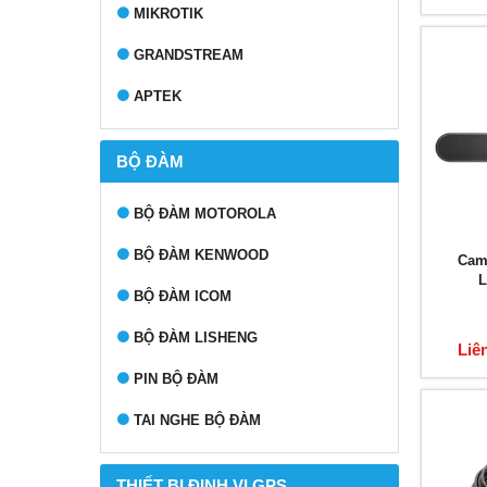
MIKROTIK
GRANDSTREAM
APTEK
BỘ ĐÀM
BỘ ĐÀM MOTOROLA
BỘ ĐÀM KENWOOD
Came
L
BỘ ĐÀM ICOM
BỘ ĐÀM LISHENG
Liê
PIN BỘ ĐÀM
TAI NGHE BỘ ĐÀM
THIẾT BỊ ĐỊNH VỊ GPS