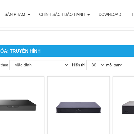
SẢN PHẨM
CHÍNH SÁCH BẢO HÀNH
DOWNLOAD
T
HÓA:
TRUYỀN HÌNH
 theo
Hiển thị
mỗi trang