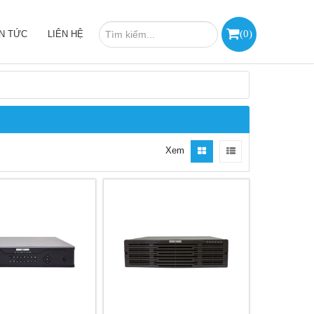
(
0
)
IN TỨC
LIÊN HỆ
Xem