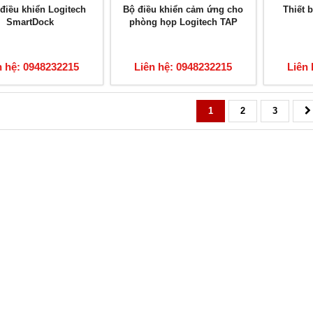
điều khiển Logitech
Bộ điều khiển cảm ứng cho
Thiết b
SmartDock
phòng họp Logitech TAP
n hệ: 0948232215
Liên hệ: 0948232215
Liên 
1
2
3