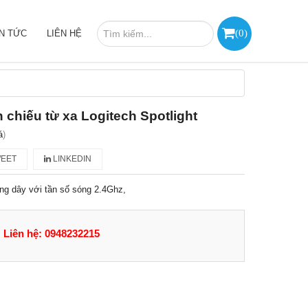
(
0
)
IN TỨC
LIÊN HỆ
h chiếu từ xa Logitech Spotlight
á
)
EET
LINKEDIN
g dây với tần số sóng 2.4Ghz,
Liên hệ: 0948232215