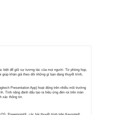
 đặc biệt để giữ sự tương tác của mọi người. Từ phòng họp,
 giúp khán giả theo dõi những gì bạn đang thuyết trình,
ogitech Presentation App) hoạt động trên nhiều môi trường
nh. Tính năng đánh dấu tạo ra hiệu ứng đèn rọi trên màn
h xác thông tin.
OS; Powerpoint®, các bài thuyết trình trên Keynote®,