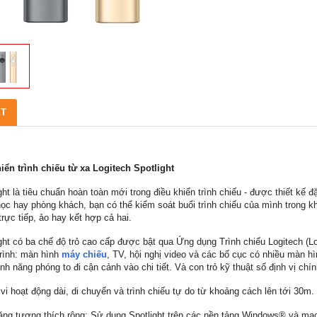
ẾT
iển trình chiếu từ xa Logitech Spotlight
ight là tiêu chuẩn hoàn toàn mới trong điều khiển trình chiếu - được thiết kế
ọc hay phòng khách, bạn có thể kiểm soát buổi trình chiếu của mình trong khi
trực tiếp, ảo hay kết hợp cả hai.
ight có ba chế độ trỏ cao cấp được bật qua Ứng dụng Trình chiếu Logitech (L
trình: màn hình
máy chiếu
, TV, hội nghị video và các bố cục có nhiều màn hì
ính năng phóng to đi cận cảnh vào chi tiết. Và con trỏ kỹ thuật số định vị chín
vi hoạt động dài, di chuyển và trình chiếu tự do từ khoảng cách lên tới 30m.
ăng tương thích rộng: Sử dụng Spotlight trên các nền tảng Windows® và mac