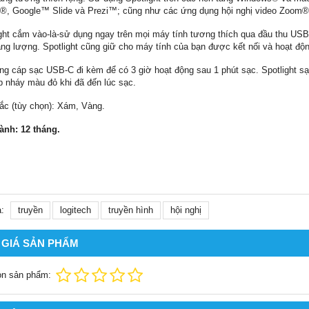
®, Google™ Slide và Prezi™; cũng như các ứng dụng hội nghị video Zoom®
ight cắm vào-là-sử dụng ngay trên mọi máy tính tương thích qua đầu thu USB
ng lượng. Spotlight cũng giữ cho máy tính của bạn được kết nối và hoạt động
ng cáp sạc USB-C đi kèm để có 3 giờ hoạt động sau 1 phút sạc. Spotlight sạc 
p nháy màu đỏ khi đã đến lúc sạc.
ắc (tùy chọn): Xám, Vàng.
ành: 12 tháng.
:
truyền
logitech
truyền hình
hội nghị
 GIÁ SẢN PHẨM
ọn sản phẩm: