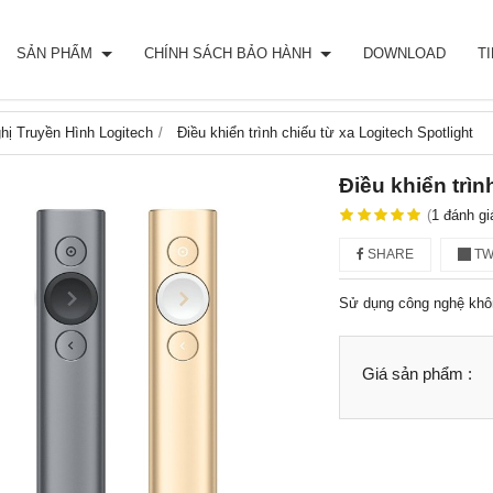
SẢN PHẨM
CHÍNH SÁCH BẢO HÀNH
DOWNLOAD
T
hị Truyền Hình Logitech
Điều khiển trình chiếu từ xa Logitech Spotlight
Điều khiển trìn
(
1
đánh gi
SHARE
TW
Sử dụng công nghệ khôn
Giá sản phẩm :