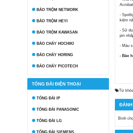
Acrobat
BÁO TRỘM NETWORK
- Spotl
kiệm nă
BÁO TRỘM HEYI
- Sử dụ
BÁO TRỘM KAWASAN
pin nhấ
BÁO CHÁY HOCHIKI
- Màu s
BÁO CHÁY HORING
- Bảo h
BÁO CHÁY PICOTECH
TỔNG ĐÀI ĐIỆN THOẠI
Từ khóa
TỔNG ĐÀI IP
ĐÁNH
TỔNG ĐÀI PANASONIC
Bình ch
TỔNG ĐÀI LG
TỔNG ĐÀI SIEMENS