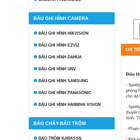
ĐẦU GHI HÌNH CAMERA
ĐẦU GHI HÌNH HIKVISION
ĐẦU GHI HÌNH EZVIZ
CHI TI
ĐẦU GHI HÌNH DAHUA
ĐẦU GHI HÌNH UNV
Điều kh
ĐẦU GHI HÌNH SAMSUNG
- Spotl
phòng h
ĐẦU GHI HÌNH PANASONIC
cho dù 
ĐẦU GHI HÌNH HANWHA VISION
- Spotl
thuyết 
hình. T
BÁO CHÁY-BÁO TRỘM
- Phạm 
BÁO TRỘM KARASSN
- Khả n