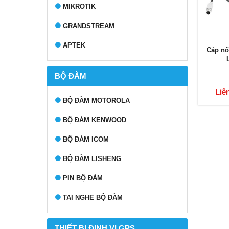
MIKROTIK
GRANDSTREAM
APTEK
Cáp nối
BỘ ĐÀM
Liê
BỘ ĐÀM MOTOROLA
BỘ ĐÀM KENWOOD
BỘ ĐÀM ICOM
BỘ ĐÀM LISHENG
PIN BỘ ĐÀM
TAI NGHE BỘ ĐÀM
THIẾT BỊ ĐỊNH VỊ GPS