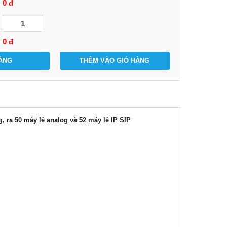
0 đ
0
đ
ÀNG
THÊM VÀO GIỎ HÀNG
 ra 50 máy lẻ analog và 52 máy lẻ IP SIP