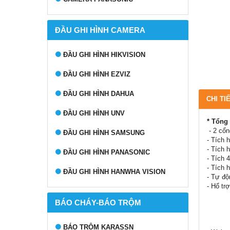
ĐẦU GHI HÌNH CAMERA
ĐẦU GHI HÌNH HIKVISION
ĐẦU GHI HÌNH EZVIZ
ĐẦU GHI HÌNH DAHUA
CHI TI
ĐẦU GHI HÌNH UNV
* Tổng
- 2 cổn
ĐẦU GHI HÌNH SAMSUNG
- Tích 
- Tích 
ĐẦU GHI HÌNH PANASONIC
- Tích 
- Tích 
ĐẦU GHI HÌNH HANWHA VISION
- Tự độ
- Hổ tr
+ Cal
BÁO CHÁY-BÁO TRỘM
+ ACD
+ Dis
+ Pers
BÁO TRỘM KARASSN