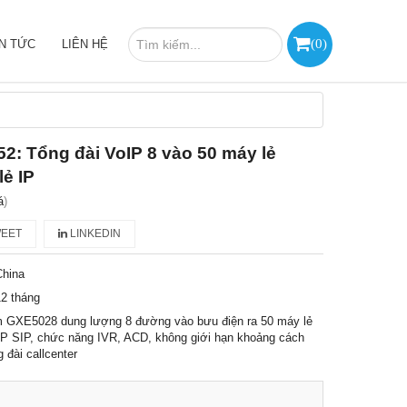
(
0
)
IN TỨC
LIÊN HỆ
2: Tổng đài VoIP 8 vào 50 máy lẻ
lẻ IP
á
)
EET
LINKEDIN
China
2 tháng
m GXE5028 dung lượng 8 đường vào bưu điện ra 50 máy lẻ
IP SIP, chức năng IVR, ACD, không giới hạn khoảng cách
g đài callcenter