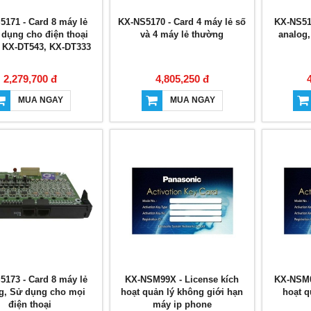
5171 - Card 8 máy lẻ
KX-NS5170 - Card 4 máy lẻ số
KX-NS517
 dụng cho điện thoại
và 4 máy lẻ thường
analog
 KX-DT543, KX-DT333
2,279,700 đ
4,805,250 đ
MUA NGAY
MUA NGAY
5173 - Card 8 máy lẻ
KX-NSM99X - License kích
KX-NSM0
g, Sử dụng cho mọi
hoạt quản lý không giới hạn
hoạt q
điện thoại
máy ip phone