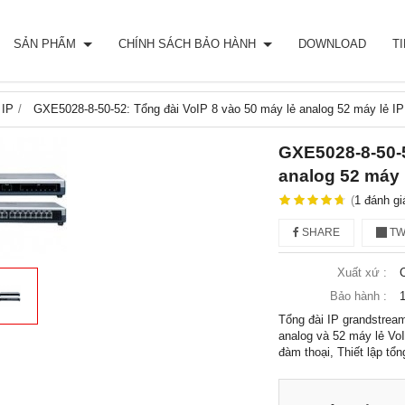
SẢN PHẨM
CHÍNH SÁCH BẢO HÀNH
DOWNLOAD
T
 IP
GXE5028-8-50-52: Tổng đài VoIP 8 vào 50 máy lẻ analog 52 máy lẻ IP
GXE5028-8-50-5
analog 52 máy 
(
1
đánh gi
SHARE
TW
Xuất xứ :
Bảo hành :
1
Tổng đài IP grandstrea
analog và 52 máy lẻ Vo
đàm thoại, Thiết lập tổn