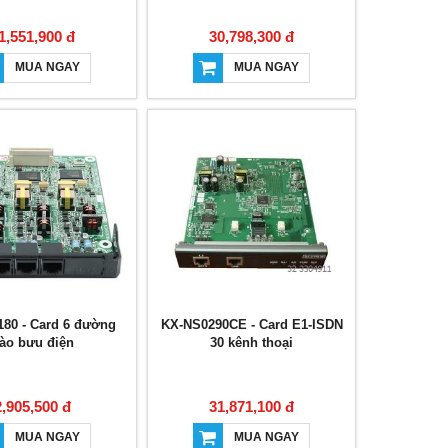
1,551,900 đ
30,798,300 đ
MUA NGAY
MUA NGAY
80 - Card 6 đường
KX-NS0290CE - Card E1-ISDN
ào bưu điện
30 kênh thoại
2,905,500 đ
31,871,100 đ
MUA NGAY
MUA NGAY