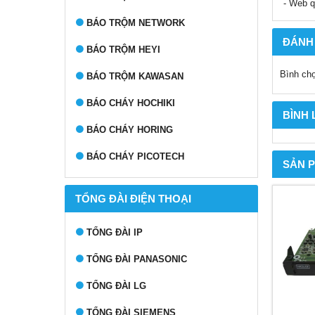
- Web q
BÁO TRỘM NETWORK
ĐÁNH
BÁO TRỘM HEYI
Bình ch
BÁO TRỘM KAWASAN
BÁO CHÁY HOCHIKI
BÌNH
BÁO CHÁY HORING
BÁO CHÁY PICOTECH
SẢN 
TỔNG ĐÀI ĐIỆN THOẠI
TỔNG ĐÀI IP
TỔNG ĐÀI PANASONIC
TỔNG ĐÀI LG
TỔNG ĐÀI SIEMENS