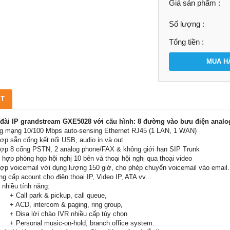
Giá sản phẩm :
Số lượng :
Tổng tiền :
MUA H
ẾT
 đài IP grandstream GXE5028 với cấu hình: 8 đường vào bưu điện analog,
g mạng 10/100 Mbps auto-sensing Ethernet RJ45 (1 LAN, 1 WAN)
hợp sẵn cổng kết nối USB, audio in và out
hợp 8 cổng PSTN, 2 analog phone/FAX & không giới hạn SIP Trunk
4 hợp phòng họp hội nghị 10 bên và thoại hội nghị qua thoại video
hợp voicemail với dụng lượng 150 giờ, cho phép chuyển voicemail vào email.
ng cấp acount cho điện thoại IP, Video IP, ATA vv...
ợ nhiều tính năng:
l park & pickup, call queue,
, intercom & paging, ring group,
a lời chào IVR nhiều cấp tùy chọn
onal music-on-hold, branch office system.