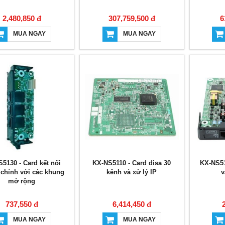
2,480,850 đ
307,759,500 đ
6
MUA NGAY
MUA NGAY
5130 - Card kết nối
KX-NS5110 - Card disa 30
KX-NS51
chính với các khung
kênh và xử lý IP
v
mở rộng
737,550 đ
6,414,450 đ
MUA NGAY
MUA NGAY