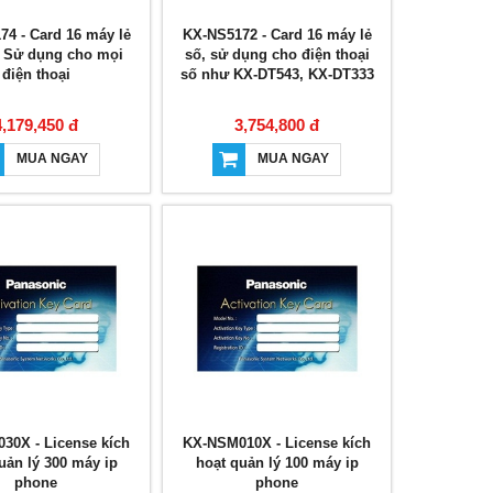
4 - Card 16 máy lẻ
KX-NS5172 - Card 16 máy lẻ
, Sử dụng cho mọi
số, sử dụng cho điện thoại
điện thoại
số như KX-DT543, KX-DT333
4,179,450 đ
3,754,800 đ
MUA NGAY
MUA NGAY
30X - License kích
KX-NSM010X - License kích
uản lý 300 máy ip
hoạt quản lý 100 máy ip
phone
phone