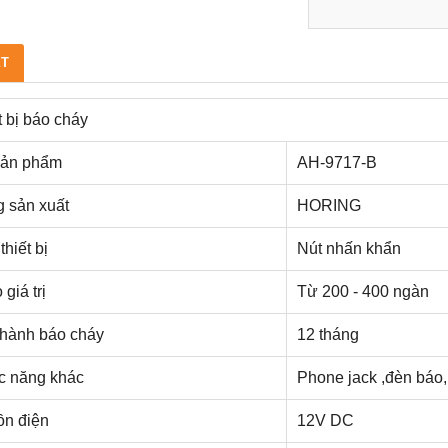
ẾT
t bị báo cháy
sản phẩm
AH-9717-B
 sản xuất
HORING
thiết bị
Nút nhấn khẩn
giá trị
Từ 200 - 400 ngàn
hành báo cháy
12 tháng
 năng khác
Phone jack ,đèn báo, 
n điện
12V DC