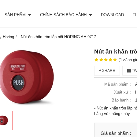
SẢN PHẨM
CHÍNH SÁCH BẢO HÀNH
DOWNLOAD
T
y Horing
Nút ấn khẩn tròn lắp nổi HORING AH-9717
Nút ấn khẩn tr
(
1
đánh gi
SHARE
TW
Mã sản phẩm :
Xuất xứ :
Bảo hành :
- Nút ấn khẩn tròn lắp n
bằng vỏ chống cháy.
Giá sản phẩm :