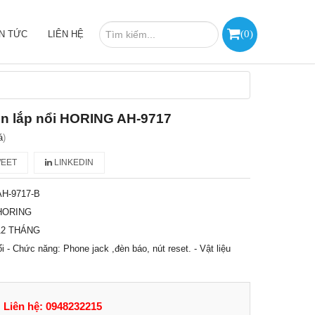
(
0
)
IN TỨC
LIÊN HỆ
òn lắp nổi HORING AH-9717
á
)
EET
LINKEDIN
AH-9717-B
HORING
12 THÁNG
ổi - Chức năng: Phone jack ,đèn báo, nút reset. - Vật liệu
Liên hệ: 0948232215