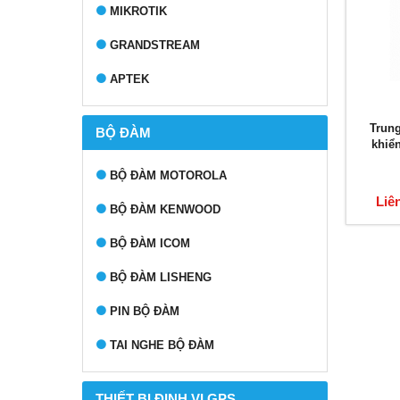
MIKROTIK
GRANDSTREAM
APTEK
Trung
BỘ ĐÀM
khiể
BỘ ĐÀM MOTOROLA
Liê
BỘ ĐÀM KENWOOD
BỘ ĐÀM ICOM
BỘ ĐÀM LISHENG
PIN BỘ ĐÀM
TAI NGHE BỘ ĐÀM
THIẾT BỊ ĐỊNH VỊ GPS