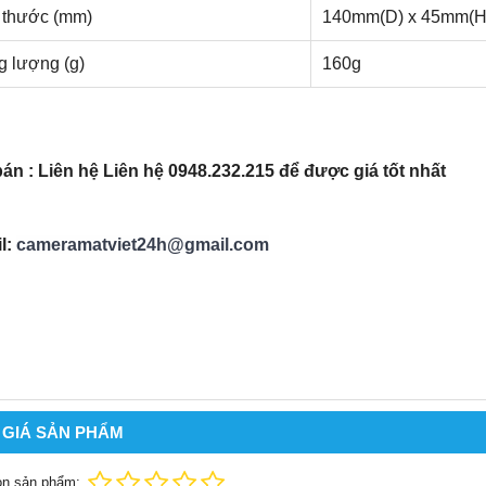
 thước (mm)
140mm(D) x 45mm(H
g lượng (g)
160g
bán : Liên hệ Liên hệ 0948.232.21
5 để được giá tốt nhất
l:
cameramatviet24h@gmail.com
 GIÁ SẢN PHẨM
ọn sản phẩm: