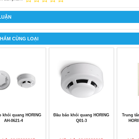
 LUẬN
PHẨM CÙNG LOẠI
o khói quang HORING
Đầu báo khói quang HORING
Trung tâ
AH-0621-4
Q01-3
HORI