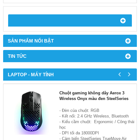
SẢN PHẨM NỔI BẬT
TIN TỨC
‹
›
LAPTOP - MÁY TÍNH
Chuột gaming không dây Aerox 3
Wireless Onyx màu đen SteelSeries
- Đèn của chuột: RGB
- Kết nối: 2.4 GHz Wireless, Bluetooth
- Kiểu cầm chuột: Ergonomic / Công thái
học
- DPI tối đa 18000DPI
- Cảm biến SteelSeries TrueMove Air