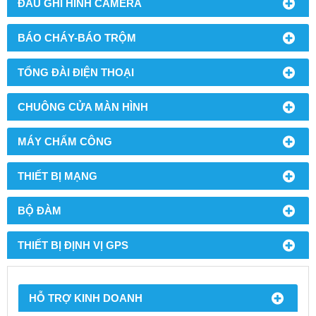
ĐẦU GHI HÌNH CAMERA
BÁO CHÁY-BÁO TRỘM
TỔNG ĐÀI ĐIỆN THOẠI
CHUÔNG CỬA MÀN HÌNH
MÁY CHẤM CÔNG
THIẾT BỊ MẠNG
BỘ ĐÀM
THIẾT BỊ ĐỊNH VỊ GPS
HỖ TRỢ KINH DOANH