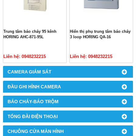
Trung tâm báo cháy 95 kênh
Hiển thị phụ trung tâm báo cháy
HORING AHC-871-95L
3 loop HORING QA-16
Liên hệ: 0948232215
Liên hệ: 0948232215
CAMERA GIÁM SÁT
ĐẦU GHI HÌNH CAMERA
BÁO CHÁY-BÁO TRỘM
TỔNG ĐÀI ĐIỆN THOẠI
CHUÔNG CỬA MÀN HÌNH