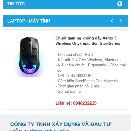
TIN TỨC
‹
›
LAPTOP - MÁY TÍNH
Chuột gaming không dây Aerox 3
Wireless Onyx màu đen SteelSeries
- Đèn của chuột: RGB
- Kết nối: 2.4 GHz Wireless, Bluetooth
- Kiểu cầm chuột: Ergonomic / Công thái
học
- DPI tối đa 18000DPI
- Cảm biến SteelSeries TrueMove Air
- Thời gian phản hồi 1 ms
- Số nút bấm 6
Liên hệ: 0948232215
CÔNG TY TNHH XÂY DỰNG VÀ ĐẦU TƯ