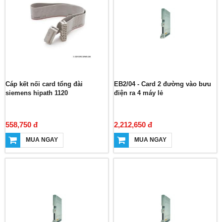
Cáp kết nối card tổng đài
EB2/04 - Card 2 đường vào bưu
siemens hipath 1120
điện ra 4 máy lẻ
558,750 đ
2,212,650 đ
MUA NGAY
MUA NGAY