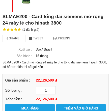
SLMAE200 - Card tổng đài siemens mở rộng
24 máy lẻ cho hipath 3800
(
1
đánh giá
)
SHARE
TWEET
LINKEDIN
Xuất xứ :
Đức/ Brazil
Bảo hành :
15 tháng
SLMAE200 - Card mở rộng 24 máy lẻ cho tổng đài siemens hipath 3800,
có hỗ trợ hiển thị số gọi đến
Giá sản phẩm :
22,126,500 đ
Số lượng :
Tổng tiền :
22,126,500
đ
MUA HÀNG
THÊM VÀO GIỎ HÀNG