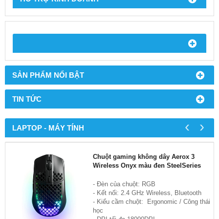
SẢN PHẨM NỔI BẬT
TIN TỨC
‹
›
LAPTOP - MÁY TÍNH
Chuột gaming không dây Aerox 3
Wireless Onyx màu đen SteelSeries
- Đèn của chuột: RGB
- Kết nối: 2.4 GHz Wireless, Bluetooth
- Kiểu cầm chuột: Ergonomic / Công thái
học