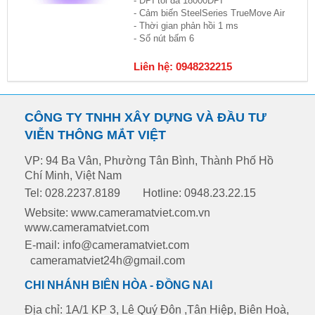
- DPI tối đa 18000DPI
- Cảm biến SteelSeries TrueMove Air
- Thời gian phản hồi 1 ms
- Số nút bấm 6
Liên hệ: 0948232215
CÔNG TY TNHH XÂY DỰNG VÀ ĐẦU TƯ
VIỄN THÔNG MẮT VIỆT
VP: 94 Ba Vân, Phường Tân Bình, Thành Phố Hồ
Chí Minh, Việt Nam
Tel: 028.2237.8189
Hotline: 0948.23.22.15
Website: www.cameramatviet.com.vn
www.cameramatviet.com
E-mail: info@cameramatviet.com
cameramatviet24h@gmail.com
CHI NHÁNH BIÊN HÒA - ĐỒNG NAI
Địa chỉ: 1A/1 KP 3, Lê Quý Đôn ,Tân Hiệp, Biên Hoà,