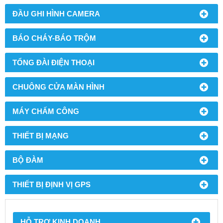
ĐẦU GHI HÌNH CAMERA
BÁO CHÁY-BÁO TRỘM
TỔNG ĐÀI ĐIỆN THOẠI
CHUÔNG CỬA MÀN HÌNH
MÁY CHẤM CÔNG
THIẾT BỊ MẠNG
BỘ ĐÀM
THIẾT BỊ ĐỊNH VỊ GPS
HỖ TRỢ KINH DOANH