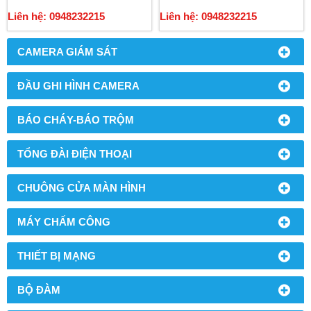
Liên hệ: 0948232215
Liên hệ: 0948232215
CAMERA GIÁM SÁT
ĐẦU GHI HÌNH CAMERA
BÁO CHÁY-BÁO TRỘM
TỔNG ĐÀI ĐIỆN THOẠI
CHUÔNG CỬA MÀN HÌNH
MÁY CHẤM CÔNG
THIẾT BỊ MẠNG
BỘ ĐÀM