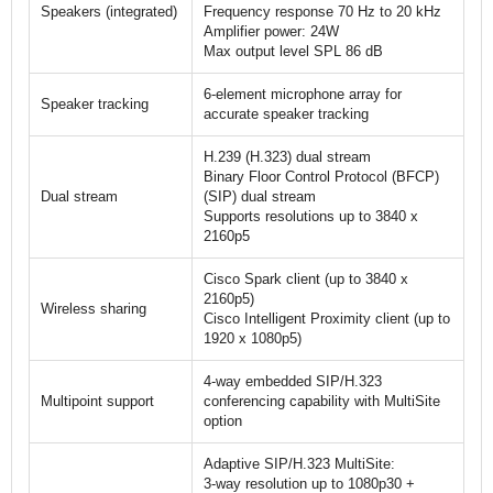
Speakers (integrated)
Frequency response 70 Hz to 20 kHz
Amplifier power: 24W
Max output level SPL 86 dB
6-element microphone array for
Speaker tracking
accurate speaker tracking
H.239 (H.323) dual stream
Binary Floor Control Protocol (BFCP)
Dual stream
(SIP) dual stream
Supports resolutions up to 3840 x
2160p5
Cisco Spark client (up to 3840 x
2160p5)
Wireless sharing
Cisco Intelligent Proximity client (up to
1920 x 1080p5)
4-way embedded SIP/H.323
Multipoint support
conferencing capability with MultiSite
option
Adaptive SIP/H.323 MultiSite:
3-way resolution up to 1080p30 +