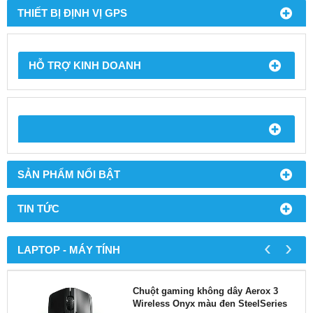
THIẾT BỊ ĐỊNH VỊ GPS
HỖ TRỢ KINH DOANH
SẢN PHẨM NỔI BẬT
TIN TỨC
‹
›
LAPTOP - MÁY TÍNH
Chuột gaming không dây Aerox 3
Wireless Onyx màu đen SteelSeries