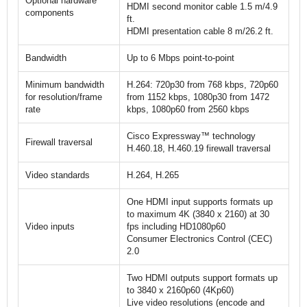
Optional hardware
HDMI second monitor cable 1.5 m/4.9
components
ft.
HDMI presentation cable 8 m/26.2 ft.
Bandwidth
Up to 6 Mbps point-to-point
Minimum bandwidth
H.264: 720p30 from 768 kbps, 720p60
for resolution/frame
from 1152 kbps, 1080p30 from 1472
rate
kbps, 1080p60 from 2560 kbps
Cisco Expressway
™
technology
Firewall traversal
H.460.18, H.460.19 firewall traversal
Video standards
H.264, H.265
One HDMI input supports formats up
to maximum 4K (3840 x 2160) at 30
Video inputs
fps including HD1080p60
Consumer Electronics Control (CEC)
2.0
Two HDMI outputs support formats up
to 3840 x 2160p60 (4Kp60)
Live video resolutions (encode and