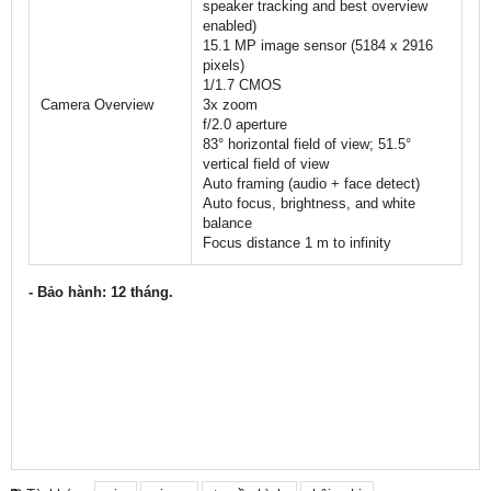
speaker tracking and best overview
enabled)
15.1 MP image sensor (5184 x 2916
pixels)
1/1.7 CMOS
Camera Overview
3x zoom
f/2.0 aperture
83° horizontal field of view; 51.5°
vertical field of view
Auto framing (audio + face detect)
Auto focus, brightness, and white
balance
Focus distance 1 m to infinity
- Bảo hành: 12 tháng.