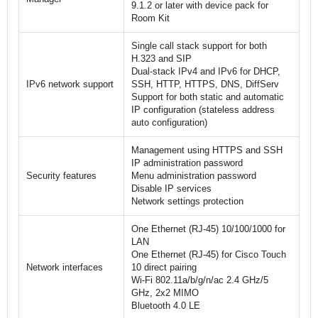
9.1.2 or later with device pack for
Room Kit
Single call stack support for both
H.323 and SIP
Dual-stack IPv4 and IPv6 for DHCP,
IPv6 network support
SSH, HTTP, HTTPS, DNS, DiffServ
Support for both static and automatic
IP configuration (stateless address
auto configuration)
Management using HTTPS and SSH
IP administration password
Security features
Menu administration password
Disable IP services
Network settings protection
One Ethernet (RJ-45) 10/100/1000 for
LAN
One Ethernet (RJ-45) for Cisco Touch
Network interfaces
10 direct pairing
Wi-Fi 802.11a/b/g/n/ac 2.4 GHz/5
GHz, 2x2 MIMO
Bluetooth 4.0 LE