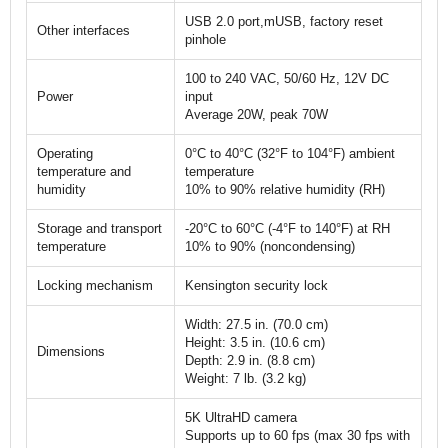
USB 2.0 port,mUSB, factory reset
Other interfaces
pinhole
100 to 240 VAC, 50/60 Hz, 12V DC
Power
input
Average 20W, peak 70W
Operating
0°C to 40°C (32°F to 104°F) ambient
temperature and
temperature
humidity
10% to 90% relative humidity (RH)
Storage and transport
-20°C to 60°C (-4°F to 140°F) at RH
temperature
10% to 90% (noncondensing)
Locking mechanism
Kensington security lock
Width: 27.5 in. (70.0 cm)
Height: 3.5 in. (10.6 cm)
Dimensions
Depth: 2.9 in. (8.8 cm)
Weight: 7 lb. (3.2 kg)
5K UltraHD camera
Supports up to 60 fps (max 30 fps with