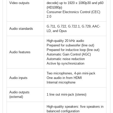
Video outputs
decode) up to 1920 x 1080p30 and p60
(HD1080p)
Consumer Electronics Control (CEC)
2.0
G.711, G.722, G.722.1, G.729, AAC-
Audio standards
LD, and Opus
High-quality 20 kHz audio
Prepared for subwoofer (line out)
Prepared for inductive loop (line out)
Audio features
Automatic Gain Control (AGC)
Automatic noise reduction
Active lip synchronization
Two microphones, 4-pin mini-jack
Audio inputs
One audio in from HDMI
Internal microphone
Audio outputs
1 line out mini-jack (stereo)
(external)
High-quality speakers: five speakers in
balanced configuration