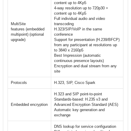
content up to 4Kp5
4-way resolution up to 720p30 +
content up to 4Kp5
Full individual audio and video
MultiSite
transcoding
features (embedded
H.323/SIP/VoIP in the same
multipoint) (optional
conference
upgrade)
Support for presentation (H.239/BFCP)
from any participant at resolutions up
to 3840 x 2160p5
Best Impression (automatic
continuous presence layouts)
Encryption and dual stream from any
site
Protocols
H.323, SIP, Cisco Spark
H.323 and SIP point-to-point
Standards-based: H.235 v3 and
Embedded encryption
Advanced Encryption Standard (AES)
Automatic key generation and
exchange
DNS lookup for service configuration