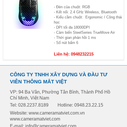
- Đèn của chuột: RGB
- Kết nối: 2.4 GHz Wireless, Bluetooth
- Kiểu cầm chuột: Ergonomic / Công thái
học
- DPI tối đa 18000DPI
- Cảm biến SteelSeries TrueMove Air
- Thời gian phản hồi 1 ms
- Số nút bấm 6
Liên hệ: 0948232215
CÔNG TY TNHH XÂY DỰNG VÀ ĐẦU TƯ
VIỄN THÔNG MẮT VIỆT
VP: 94 Ba Vân, Phường Tân Bình, Thành Phố Hồ
Chí Minh, Việt Nam
Tel: 028.2237.8189
Hotline: 0948.23.22.15
Website: www.cameramatviet.com.vn
www.cameramatviet.com
E-mail: info@cameramatviet.com