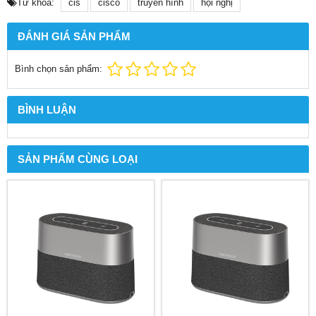
Từ khóa:
cis
cisco
truyền hình
hội nghị
ĐÁNH GIÁ SẢN PHẨM
Bình chọn sản phẩm:
BÌNH LUẬN
SẢN PHẨM CÙNG LOẠI