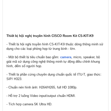
Thiết bị hội nghị truyền hình CISCO Room Kit CS-KIT-K9
- Thiết bị hội nghị truyền hình CS-KIT-K9 thuộc dòng thông minh sử
dụng cho các loại phòng họp từ trung bình - lớn.
- Một bộ thiết bị tiêu chuẩn bao gồm:
camera
, micro, speaker, bộ
giải mã sử dụng công nghệ thông minh tự động điều chỉnh khung
hình, đếm số người họp.
- Thiết bị phần cứng chuyên dụng chuẩn quốc tế ITU-T, giao thức:
SIP/ H323.
- Chuẩn nén hình ảnh: H264/H265, full HD 1080p.
- Hỗ trợ 2 luồng Video input/output chuẩn HDMI.
- Tích hợp camera 5K Ultra HD.