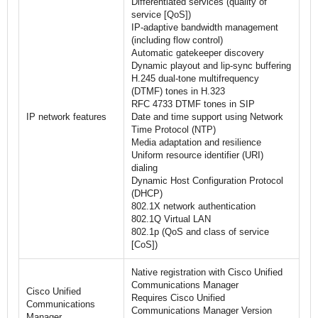
Differentiated services (quality of
service [QoS])
IP-adaptive bandwidth management
(including flow control)
Automatic gatekeeper discovery
Dynamic playout and lip-sync buffering
H.245 dual-tone multifrequency
(DTMF) tones in H.323
RFC 4733 DTMF tones in SIP
IP network features
Date and time support using Network
Time Protocol (NTP)
Media adaptation and resilience
Uniform resource identifier (URI)
dialing
Dynamic Host Configuration Protocol
(DHCP)
802.1X network authentication
802.1Q Virtual LAN
802.1p (QoS and class of service
[CoS])
Native registration with Cisco Unified
Communications Manager
Cisco Unified
Requires Cisco Unified
Communications
Communications Manager Version
Manager