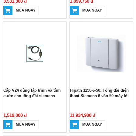
3,531,300 đ
1,899,750 đ
MUA NGAY
MUA NGAY
Cáp V24 dùng lập trình và tính
Hipath 1150-6-50: Tổng đài điện
cước cho tổng đài siemens
thoại Siemens 6 vào 50 máy lẻ
1,519,800 đ
11,934,900 đ
MUA NGAY
MUA NGAY