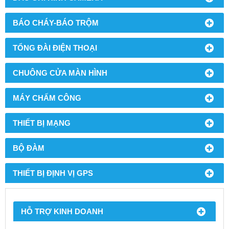
BÁO CHÁY-BÁO TRỘM
TỔNG ĐÀI ĐIỆN THOẠI
CHUÔNG CỬA MÀN HÌNH
MÁY CHẤM CÔNG
THIẾT BỊ MẠNG
BỘ ĐÀM
THIẾT BỊ ĐỊNH VỊ GPS
HỖ TRỢ KINH DOANH