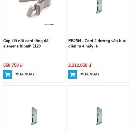
Cáp kết nối card tổng đài
EB2/04 - Card 2 đường vào bưu
siemens hipath 1120
điện ra 4 máy lẻ
558,750 đ
2,212,650 đ
MUA NGAY
MUA NGAY