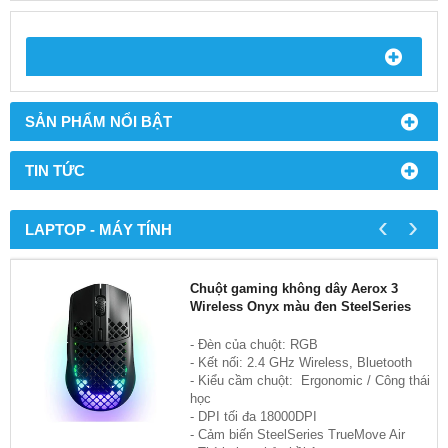
SẢN PHẨM NỔI BẬT
TIN TỨC
‹
›
LAPTOP - MÁY TÍNH
Chuột gaming không dây Aerox 3
Wireless Onyx màu đen SteelSeries
- Đèn của chuột: RGB
- Kết nối: 2.4 GHz Wireless, Bluetooth
- Kiểu cầm chuột: Ergonomic / Công thái
học
- DPI tối đa 18000DPI
- Cảm biến SteelSeries TrueMove Air