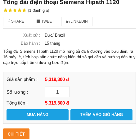
Tổng đài điện thoại Siemens Hipath 1120
(
1
đánh giá
)
SHARE
TWEET
LINKEDIN
Xuất xứ :
Đức/ Brazil
Bảo hành :
15 tháng
Tổng đài Siemens Hipath 1120 mở rộng tối đa 6 đường vào bưu điện, ra
16 máy lẻ, tích hợp sẵn chức năng hiển thị số gọi đến và hướng dẫn truy
cập trực tiếp trên 6 đường bưu điện.
Giá sản phẩm :
5,319,300 đ
Số lượng :
Tổng tiền :
5,319,300
đ
MUA HÀNG
THÊM VÀO GIỎ HÀNG
CHI TIẾT