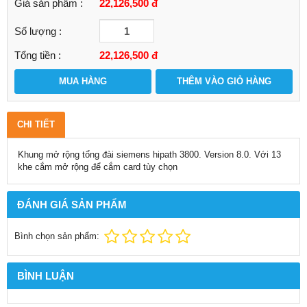
Giá sản phẩm :
22,126,500 đ
Số lượng :
Tổng tiền :
22,126,500
đ
MUA HÀNG
THÊM VÀO GIỎ HÀNG
CHI TIẾT
Khung mở rộng tổng đài siemens hipath 3800. Version 8.0. Với 13
khe cắm mở rộng để cắm card tùy chọn
ĐÁNH GIÁ SẢN PHẨM
Bình chọn sản phẩm:
BÌNH LUẬN