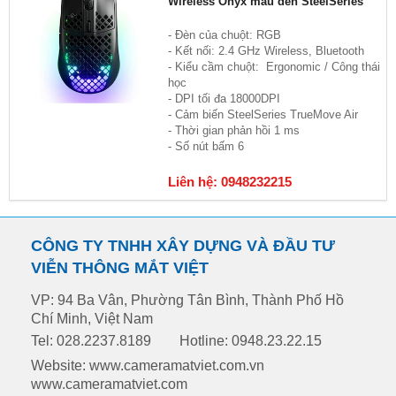
Wireless Onyx màu đen SteelSeries
- Đèn của chuột: RGB
- Kết nối: 2.4 GHz Wireless, Bluetooth
- Kiểu cầm chuột: Ergonomic / Công thái
học
- DPI tối đa 18000DPI
- Cảm biến SteelSeries TrueMove Air
- Thời gian phản hồi 1 ms
- Số nút bấm 6
Liên hệ: 0948232215
CÔNG TY TNHH XÂY DỰNG VÀ ĐẦU TƯ
VIỄN THÔNG MẮT VIỆT
VP: 94 Ba Vân, Phường Tân Bình, Thành Phố Hồ
Chí Minh, Việt Nam
Tel: 028.2237.8189
Hotline: 0948.23.22.15
Website: www.cameramatviet.com.vn
www.cameramatviet.com