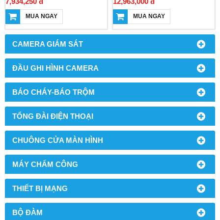
7,934,250 đ
12,963,000 đ
MUA NGAY
MUA NGAY
CAMERA GIÁM SÁT
ĐẦU GHI HÌNH CAMERA
BÁO CHÁY-BÁO TRỘM
TỔNG ĐÀI ĐIỆN THOẠI
CHUÔNG CỬA MÀN HÌNH
MÁY CHẤM CÔNG
THIẾT BỊ MẠNG
BỘ ĐÀM