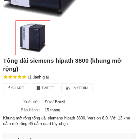
Tổng đài siemens hipath 3800 (khung mở
rộng)
(
1
đánh giá
)
SHARE
TWEET
LINKEDIN
Xuất xứ :
Đức/ Brazil
Bảo hành :
15 tháng
Khung mở rộng tổng đài siemens hipath 3800. Version 8.0. Với 13 khe
cắm mở rộng để cắm card tùy chọn