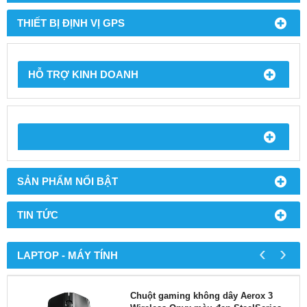
THIẾT BỊ ĐỊNH VỊ GPS
HỖ TRỢ KINH DOANH
SẢN PHẨM NỔI BẬT
TIN TỨC
‹
›
LAPTOP - MÁY TÍNH
Chuột gaming không dây Aerox 3