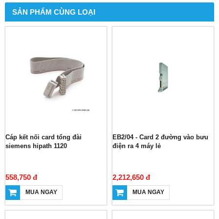
SẢN PHẨM CÙNG LOẠI
Cáp kết nối card tổng đài
EB2/04 - Card 2 đường vào bưu
siemens hipath 1120
điện ra 4 máy lẻ
558,750 đ
2,212,650 đ
MUA NGAY
MUA NGAY