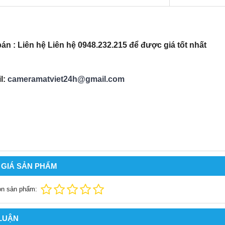
bán : Liên hệ Liên hệ 0948.232.21
5 để được giá tốt nhất
l:
cameramatviet24h@gmail.com
 GIÁ SẢN PHẨM
ọn sản phẩm:
 LUẬN