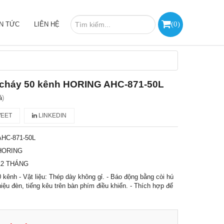
(
0
)
IN TỨC
LIÊN HỆ
 cháy 50 kênh HORING AHC-871-50L
á
)
EET
LINKEDIN
AHC-871-50L
HORING
12 THÁNG
 kênh - Vật liệu: Thép dày không gỉ. - Báo động bằng còi hú
iệu đèn, tiếng kêu trên bàn phím điều khiển. - Thích hợp để