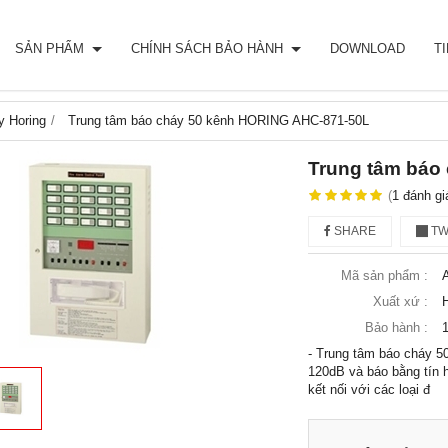
SẢN PHẨM
CHÍNH SÁCH BẢO HÀNH
DOWNLOAD
T
y Horing
Trung tâm báo cháy 50 kênh HORING AHC-871-50L
Trung tâm báo
(
1
đánh gi
SHARE
TW
Mã sản phẩm :
Xuất xứ :
Bảo hành :
- Trung tâm báo cháy 50
120dB và báo bằng tín h
kết nối với các loại đ