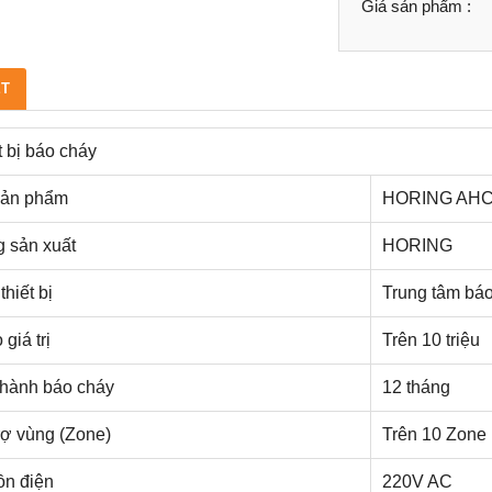
Giá sản phẩm :
ẾT
t bị báo cháy
sản phẩm
HORING AHC
 sản xuất
HORING
thiết bị
Trung tâm bá
giá trị
Trên 10 triệu
hành báo cháy
12 tháng
rợ vùng (Zone)
Trên 10 Zone
n điện
220V AC