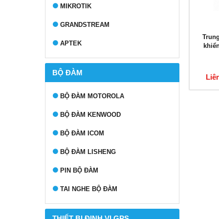
MIKROTIK
GRANDSTREAM
Trung
APTEK
khiể
BỘ ĐÀM
Liê
BỘ ĐÀM MOTOROLA
BỘ ĐÀM KENWOOD
BỘ ĐÀM ICOM
BỘ ĐÀM LISHENG
PIN BỘ ĐÀM
TAI NGHE BỘ ĐÀM
THIẾT BỊ ĐỊNH VỊ GPS