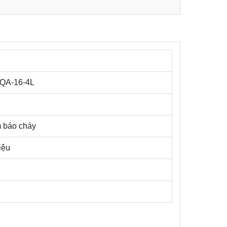
QA-16-4L
m báo cháy
iệu