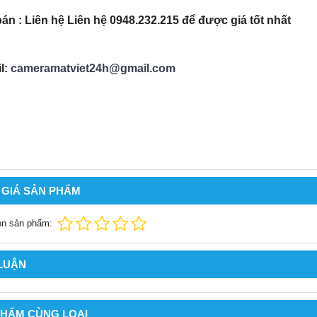
bán : Liên hệ Liên hệ 0948.232.21
5 để được giá tốt nhất
l:
cameramatviet24h@gmail.com
 GIÁ SẢN PHẨM
ọn sản phẩm:
 LUẬN
PHẨM CÙNG LOẠI