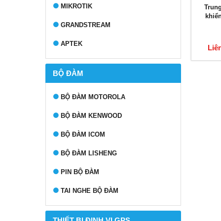
MIKROTIK
Trung
khiể
GRANDSTREAM
APTEK
Liê
BỘ ĐÀM
BỘ ĐÀM MOTOROLA
BỘ ĐÀM KENWOOD
BỘ ĐÀM ICOM
BỘ ĐÀM LISHENG
PIN BỘ ĐÀM
TAI NGHE BỘ ĐÀM
THIẾT BỊ ĐỊNH VỊ GPS