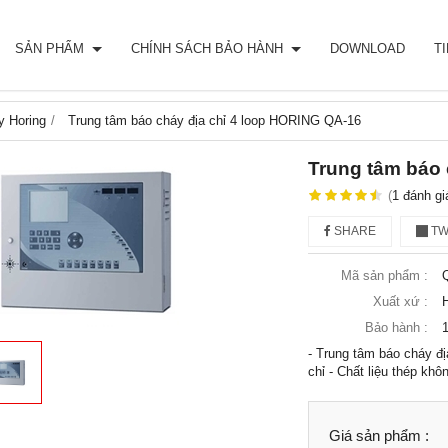
SẢN PHẨM
CHÍNH SÁCH BẢO HÀNH
DOWNLOAD
T
y Horing
Trung tâm báo cháy địa chỉ 4 loop HORING QA-16
Trung tâm báo 
(
1
đánh gi
SHARE
TW
Mã sản phẩm :
Xuất xứ :
Bảo hành :
- Trung tâm báo cháy đị
chỉ - Chất liệu thép khô
Giá sản phẩm :