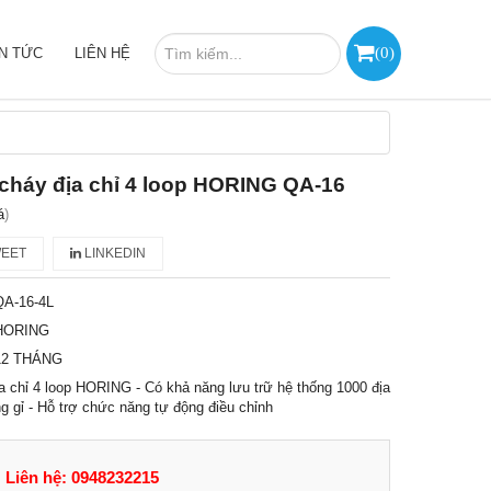
(
0
)
IN TỨC
LIÊN HỆ
cháy địa chỉ 4 loop HORING QA-16
á
)
EET
LINKEDIN
QA-16-4L
HORING
12 THÁNG
a chỉ 4 loop HORING - Có khả năng lưu trữ hệ thống 1000 địa
ng gỉ - Hỗ trợ chức năng tự động điều chỉnh
Liên hệ: 0948232215