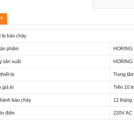
ẾT
t bị báo cháy
sản phẩm
HORING 
 sản xuất
HORING
thiết bị
Trung tâ
giá trị
Trên 10 tr
hành báo cháy
12 tháng
n điện
220V AC