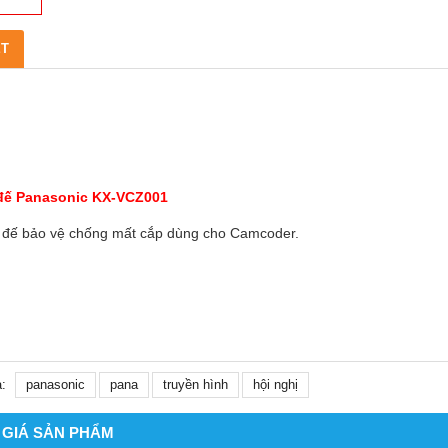
ẾT
đế Panasonic KX-VCZ001
 đế bảo vệ chống mất cắp dùng cho Camcoder.
:
panasonic
pana
truyền hình
hội nghị
 GIÁ SẢN PHẨM