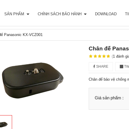
SẢN PHẨM
CHÍNH SÁCH BẢO HÀNH
DOWNLOAD
T
đế Panasonic KX-VCZ001
Chân đế Panas
(
1
đánh gi
SHARE
TW
Chân đế bảo vệ chống 
Giá sản phẩm :