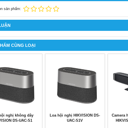
ọn sản phẩm:
 LUẬN
PHẨM CÙNG LOẠI
hội nghị không dây
Loa hội nghị HIKVISION DS-
Camera h
VISION DS-UAC-S1
UAC-S1V
HIKVI