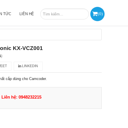
(
0
)
IN TỨC
LIÊN HỆ
onic KX-VCZ001
á
)
EET
LINKEDIN
mất cắp dùng cho Camcoder.
Liên hệ: 0948232215