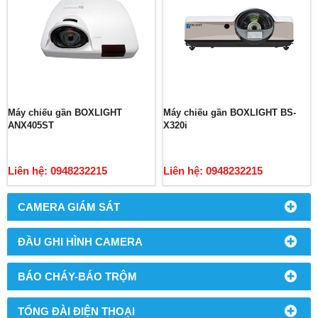
Máy chiếu gần BOXLIGHT
Máy chiếu gần BOXLIGHT BS-
ANX405ST
X320i
Liên hệ: 0948232215
Liên hệ: 0948232215
CAMERA GIÁM SÁT
ĐẦU GHI HÌNH CAMERA
BÁO CHÁY-BÁO TRỘM
TỔNG ĐÀI ĐIỆN THOẠI