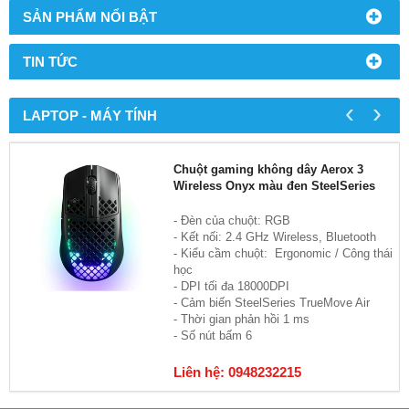
SẢN PHẨM NỔI BẬT
TIN TỨC
‹
›
LAPTOP - MÁY TÍNH
Chuột gaming không dây Aerox 3
Wireless Onyx màu đen SteelSeries
- Đèn của chuột: RGB
- Kết nối: 2.4 GHz Wireless, Bluetooth
- Kiểu cầm chuột: Ergonomic / Công thái
học
- DPI tối đa 18000DPI
- Cảm biến SteelSeries TrueMove Air
- Thời gian phản hồi 1 ms
- Số nút bấm 6
Liên hệ: 0948232215