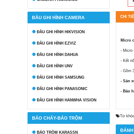
CHI TI
ĐẦU GHI HÌNH CAMERA
ĐẦU GHI HÌNH HIKVISION
Micro 
ĐẦU GHI HÌNH EZVIZ
- Micro
ĐẦU GHI HÌNH DAHUA
- Kết n
ĐẦU GHI HÌNH UNV
- Gồm 3
ĐẦU GHI HÌNH SAMSUNG
- Sản x
ĐẦU GHI HÌNH PANASONIC
- Bảo h
ĐẦU GHI HÌNH HANWHA VISION
Từ khóa
BÁO CHÁY-BÁO TRỘM
ĐÁNH
BÁO TRỘM KARASSN