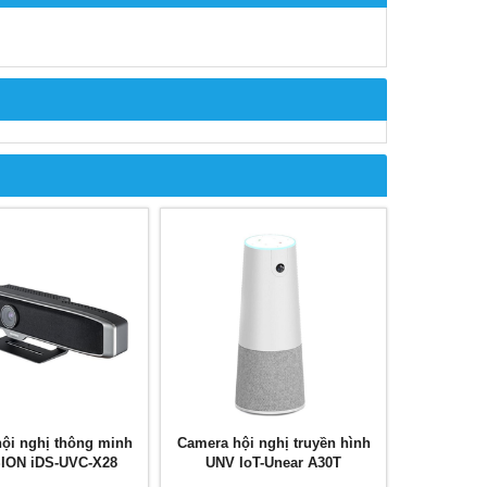
ội nghị thông minh
Camera hội nghị truyền hình
SION iDS-UVC-X28
UNV IoT-Unear A30T