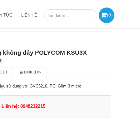
(
0
)
IN TỨC
LIÊN HỆ
ng không dây POLYCOM KSU3X
á
)
EET
LINKEDIN
dây, sử dụng với GVC3210, PC. Gồm 3 micro
Liên hệ: 0948232215