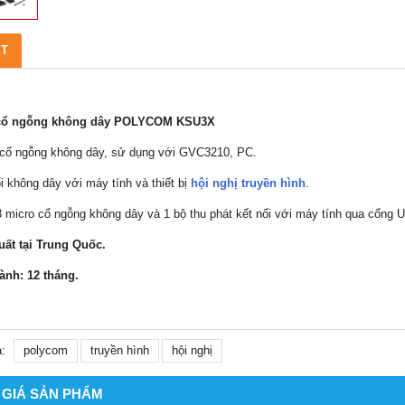
ẾT
cổ ngỗng không dây POLYCOM KSU3X
 cổ ngỗng không dây, sử dụng với GVC3210, PC.
ối không dây với máy tính và thiết bị
hội nghị truyền hình
.
 micro cổ ngỗng không dây và 1 bộ thu phát kết nối với máy tính qua cổng 
uất tại Trung Quốc.
ành: 12 tháng.
:
polycom
truyền hình
hội nghị
 GIÁ SẢN PHẨM