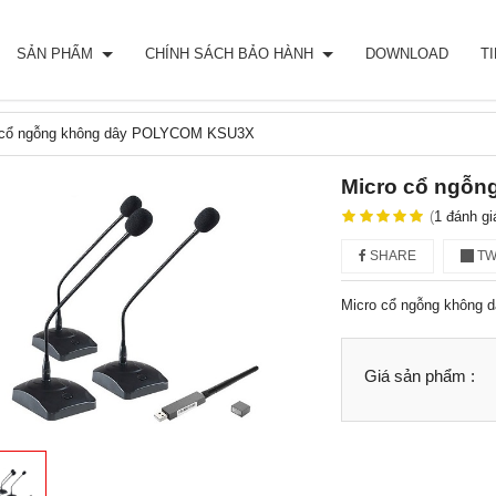
SẢN PHẨM
CHÍNH SÁCH BẢO HÀNH
DOWNLOAD
T
 cổ ngỗng không dây POLYCOM KSU3X
Micro cổ ngỗ
(
1
đánh gi
SHARE
TW
Micro cổ ngỗng không 
Giá sản phẩm :