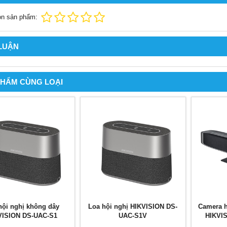
ọn sản phẩm:
 LUẬN
PHẨM CÙNG LOẠI
hội nghị không dây
Loa hội nghị HIKVISION DS-
Camera h
VISION DS-UAC-S1
UAC-S1V
HIKVI