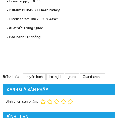
- Power supply: DC 5V
- Battery: Built-in 3000mAh battery
- Product size: 180 x 180 x 43mm
- Xuất xứ: Trung Quốc.
- Bảo hành: 12 tháng.
Từ khóa:
truyền hình
hội nghị
grand
Grandstream
ĐÁNH GIÁ SẢN PHẨM
Bình chọn sản phẩm:
BÌNH LUẬN