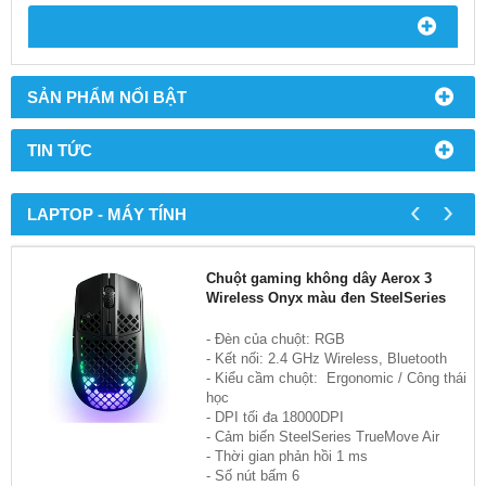
SẢN PHẨM NỔI BẬT
TIN TỨC
‹
›
LAPTOP - MÁY TÍNH
Chuột gaming không dây Aerox 3
Wireless Onyx màu đen SteelSeries
- Đèn của chuột: RGB
- Kết nối: 2.4 GHz Wireless, Bluetooth
- Kiểu cầm chuột: Ergonomic / Công thái
học
- DPI tối đa 18000DPI
- Cảm biến SteelSeries TrueMove Air
- Thời gian phản hồi 1 ms
- Số nút bấm 6