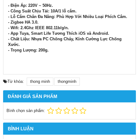
- Điện Áp: 220V ~ 50Hz.
- Công Suất Chịu Tải: 10A/1 lỗ cắm.
- Lỗ Cắm Chân Đa Năng: Phù Hợp Với Nhiều Loại Phích Cắm.
- Zigbee HA 3.0.
- Wifi: 2.4Ghz IEEE 802.11b/g/n.
- App Tuya, Smart Life Tương Thích iOS và Android.
- Chất Liệu: Nhựa PC Chống Cháy, Kính Cường Lực Chống
Xước.
- Trọng Lượng: 200g.
Từ khóa:
thong minh
thongminh
ĐÁNH GIÁ SẢN PHẨM
Bình chọn sản phẩm:
BÌNH LUẬN