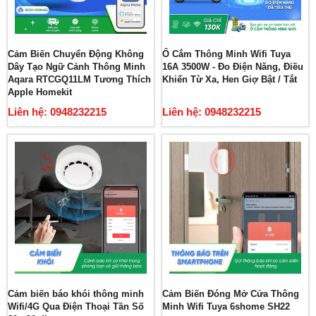
Cảm Biến Chuyển Động Không
Ổ Cắm Thông Minh Wifi Tuya
Dây Tạo Ngữ Cảnh Thông Minh
16A 3500W - Đo Điện Năng, Điều
Aqara RTCGQ11LM Tương Thích
Khiển Từ Xa, Hen Giợ Bật / Tắt
Apple Homekit
Liên hệ: 0948232215
Liên hệ: 0948232215
Cảm biến báo khói thông minh
Cảm Biến Đóng Mở Cửa Thông
Wifi/4G Qua Điện Thoại Tần Số
Minh Wifi Tuya 6shome SH22