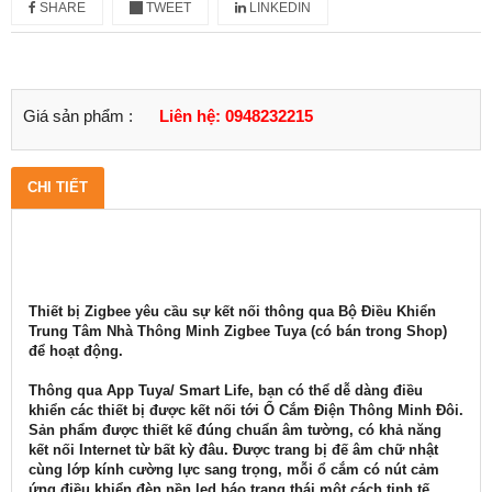
SHARE
TWEET
LINKEDIN
Giá sản phẩm :
Liên hệ: 0948232215
CHI TIẾT
Thiết bị Zigbee yêu cầu sự kết nối thông qua Bộ Điều Khiển
Trung Tâm Nhà Thông Minh Zigbee Tuya (có bán trong Shop)
để hoạt động.
Thông qua App Tuya/ Smart Life, bạn có thể dễ dàng điều
khiển các thiết bị được kết nối tới Ổ Cắm Điện Thông Minh Đôi.
Sản phẩm được thiết kế đúng chuẩn âm tường, có khả năng
kết nối Internet từ bất kỳ đâu. Được trang bị đế âm chữ nhật
cùng lớp kính cường lực sang trọng, mỗi ổ cắm có nút cảm
ứng điều khiển đèn nền led báo trạng thái một cách tinh tế.