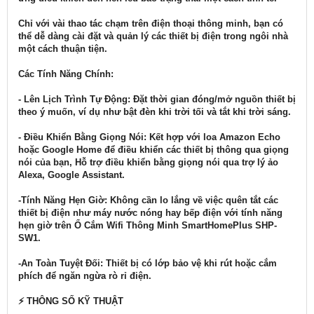
Chỉ với vài thao tác chạm trên điện thoại thông minh, bạn có
thể dễ dàng cài đặt và quản lý các thiết bị điện trong ngôi nhà
một cách thuận tiện.
Các Tính Năng Chính:
- Lên Lịch Trình Tự Động: Đặt thời gian đóng/mở nguồn thiết bị
theo ý muốn, ví dụ như bật đèn khi trời tối và tắt khi trời sáng.
- Điều Khiển Bằng Giọng Nói: Kết hợp với loa Amazon Echo
hoặc Google Home để điều khiển các thiết bị thông qua giọng
nói của bạn, Hỗ trợ điều khiển bằng giọng nói qua trợ lý ảo
Alexa, Google Assistant.
-Tính Năng Hẹn Giờ: Không cần lo lắng về việc quên tắt các
thiết bị điện như máy nước nóng hay bếp điện với tính năng
hẹn giờ trên Ổ Cắm Wifi Thông Minh SmartHomePlus SHP-
SW1.
-An Toàn Tuyệt Đối: Thiết bị có lớp bảo vệ khi rút hoặc cắm
phích để ngăn ngừa rò rỉ điện.
⚡ THÔNG SỐ KỸ THUẬT