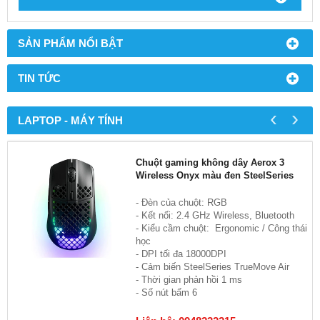
SẢN PHẨM NỔI BẬT
TIN TỨC
‹
›
LAPTOP - MÁY TÍNH
Chuột gaming không dây Aerox 3
Wireless Onyx màu đen SteelSeries
- Đèn của chuột: RGB
- Kết nối: 2.4 GHz Wireless, Bluetooth
- Kiểu cầm chuột: Ergonomic / Công thái
học
- DPI tối đa 18000DPI
- Cảm biến SteelSeries TrueMove Air
- Thời gian phản hồi 1 ms
- Số nút bấm 6