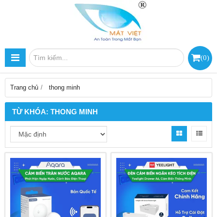
(
0
)
Trang chủ
thong minh
TỪ KHÓA:
THONG MINH