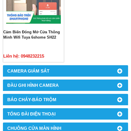
Cảm Biến Đóng Mở Cửa Thông
Minh Wifi Tuya 6shome SH22
Liên hệ: 0948232215
CAMERA GIÁM SÁT
ĐẦU GHI HÌNH CAMERA
BÁO CHÁY-BÁO TRỘM
TỔNG ĐÀI ĐIỆN THOẠI
CHUÔNG CỬA MÀN HÌNH