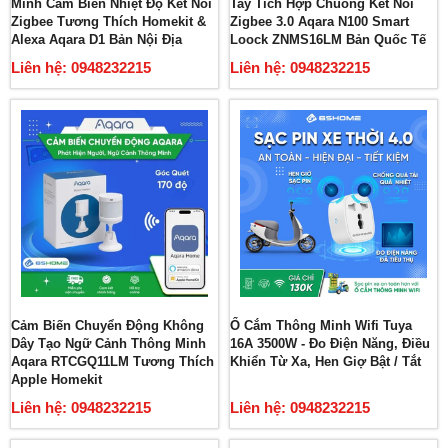
Minh Cảm Biến Nhiệt Độ Kết Nối
Tay Tích Hợp Chuông Kết Nối
Zigbee Tương Thích Homekit &
Zigbee 3.0 Aqara N100 Smart
Alexa Aqara D1 Bản Nội Địa
Loock ZNMS16LM Bản Quốc Tế
Liên hệ: 0948232215
Liên hệ: 0948232215
Cảm Biến Chuyển Động Không
Ổ Cắm Thông Minh Wifi Tuya
Dây Tạo Ngữ Cảnh Thông Minh
16A 3500W - Đo Điện Năng, Điều
Aqara RTCGQ11LM Tương Thích
Khiển Từ Xa, Hen Giợ Bật / Tắt
Apple Homekit
Liên hệ: 0948232215
Liên hệ: 0948232215