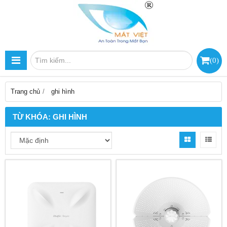
(
0
)
Trang chủ
ghi hình
TỪ KHÓA:
GHI HÌNH