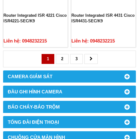
Router Integrated ISR 4221 Cisco
Router Integrated ISR 4431 Cisco
ISR4221-SEC/K9
ISR4431-SEC/K9
Liên hệ: 0948232215
Liên hệ: 0948232215
1
2
3
CAMERA GIÁM SÁT
ĐẦU GHI HÌNH CAMERA
BÁO CHÁY-BÁO TRỘM
TỔNG ĐÀI ĐIỆN THOẠI
CHUÔNG CỬA MÀN HÌNH