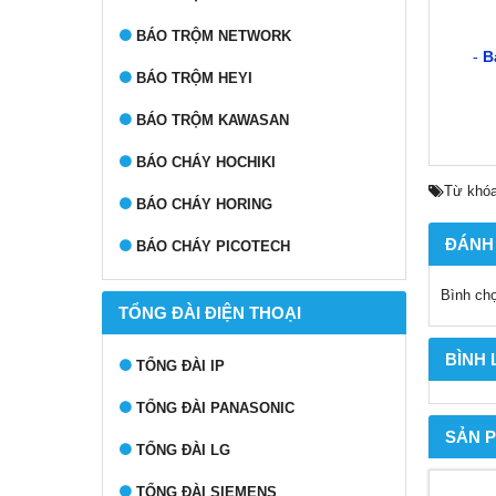
BÁO TRỘM NETWORK
B
-
BÁO TRỘM HEYI
BÁO TRỘM KAWASAN
BÁO CHÁY HOCHIKI
Từ khóa
BÁO CHÁY HORING
ĐÁNH
BÁO CHÁY PICOTECH
Bình ch
TỔNG ĐÀI ĐIỆN THOẠI
BÌNH
TỔNG ĐÀI IP
TỔNG ĐÀI PANASONIC
SẢN 
TỔNG ĐÀI LG
TỔNG ĐÀI SIEMENS