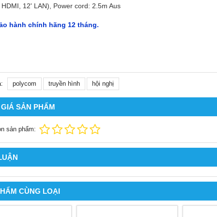
HDMI, 12' LAN), Power cord: 2.5m Aus
ảo hành chính hãng 12 tháng.
:
polycom
truyền hình
hội nghị
 GIÁ SẢN PHẨM
ọn sản phẩm:
 LUẬN
PHẨM CÙNG LOẠI