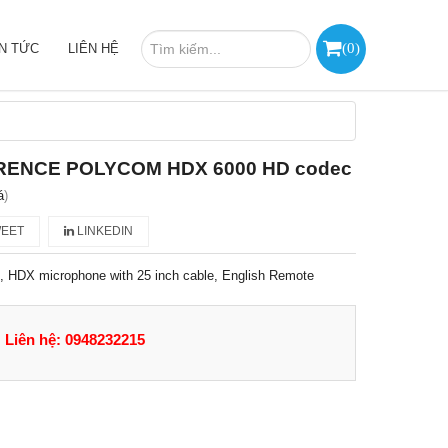
(
0
)
IN TỨC
LIÊN HỆ
RENCE POLYCOM HDX 6000 HD codec
á
)
EET
LINKEDIN
, HDX microphone with 25 inch cable, English Remote
Liên hệ: 0948232215