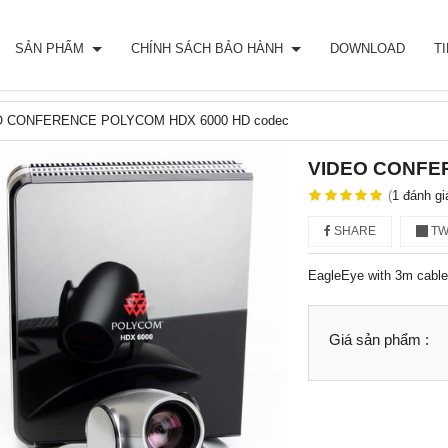
SẢN PHẨM
CHÍNH SÁCH BẢO HÀNH
DOWNLOAD
T
O CONFERENCE POLYCOM HDX 6000 HD codec
VIDEO CONFE
(
1
đánh gi
SHARE
TW
EagleEye with 3m cable
Giá sản phẩm :