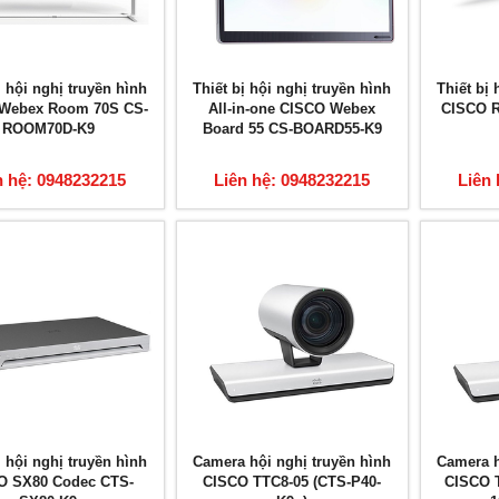
ị hội nghị truyền hình
Thiết bị hội nghị truyền hình
Thiết bị 
Webex Room 70S CS-
All-in-one CISCO Webex
CISCO R
ROOM70D-K9
Board 55 CS-BOARD55-K9
n hệ: 0948232215
Liên hệ: 0948232215
Liên 
ị hội nghị truyền hình
Camera hội nghị truyền hình
Camera h
O SX80 Codec CTS-
CISCO TTC8-05 (CTS-P40-
CISCO 